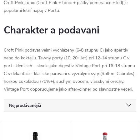
Croft Pink Tonic (Croft Pink + tonic + plátky pomerance + led) je
popularní letní napoj v Portu.
Charakter a podavani
Croft Pink podavat velmi vychlazeny (6-8 stupnu C) jako aperitiv
nebo do koktejlu. Tawny porty (10, 20+ let) pri 12-14 stupnu C v
port sklenicich - skvele jako digestiv. Vintage Port pri 16-18 stupnu
C s dekantaci - klasicke parovani s vyzralymi syry (Stilton, Cabrales),
horkou cokoladou (70%+), suchym ovocem, vlasskymi orechy.
Vintage Port doporucujeme jako after-dinner po slavnostne veceri.
Ř
Nejprodávanější
a
Nejlevnější
V
Nejdražší
z