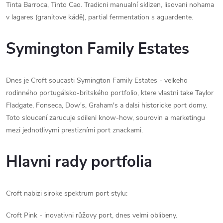
Tinta Barroca, Tinto Cao. Tradicni manualní sklizen, lisovani nohama
v lagares (granitove kádě), partial fermentation s aguardente.
Symington Family Estates
Dnes je Croft soucasti Symington Family Estates - velkeho
rodinného portugálsko-britského portfolio, ktere vlastni take Taylor
Fladgate, Fonseca, Dow's, Graham's a dalsi historicke port domy.
Toto sloucení zarucuje sdileni know-how, sourovin a marketingu
mezi jednotlivymi prestizními port znackami.
Hlavni rady portfolia
Croft nabizi siroke spektrum port stylu:
Croft Pink - inovativni růžovy port, dnes velmi oblibeny.