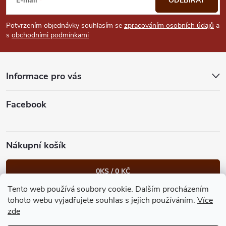
á
E-mail
ODEBÍRAT
p
Potvrzením objednávky souhlasím se
zpracováním osobních údajů
a
s
obchodními podmínkami
a
t
Informace pro vás
í
Facebook
Nákupní košík
0
KS /
0 KČ
Tento web používá soubory cookie. Dalším procházením
Heureka.cz
Facebook
Instagram
Bonvolo - přidej se taky
tohoto webu vyjadřujete souhlas s jejich používáním.
Více
zde