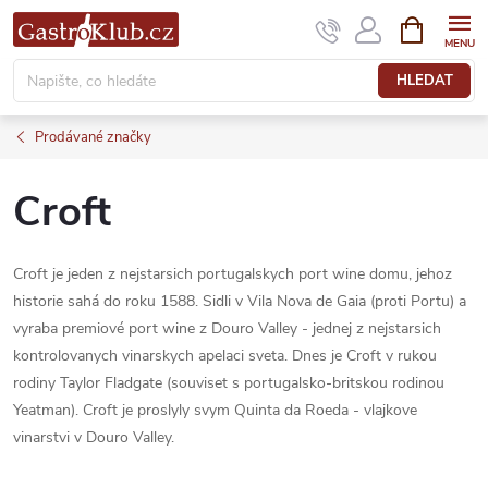
Přejít
NÁKUPNÍ
KOŠÍK
na
obsah
HLEDAT
Prodávané značky
Croft
Croft je jeden z nejstarsich portugalskych port wine domu, jehoz
historie sahá do roku 1588. Sidli v Vila Nova de Gaia (proti Portu) a
vyraba premiové port wine z Douro Valley - jednej z nejstarsich
kontrolovanych vinarskych apelaci sveta. Dnes je Croft v rukou
rodiny Taylor Fladgate (souviset s portugalsko-britskou rodinou
Yeatman). Croft je proslyly svym Quinta da Roeda - vlajkove
vinarstvi v Douro Valley.