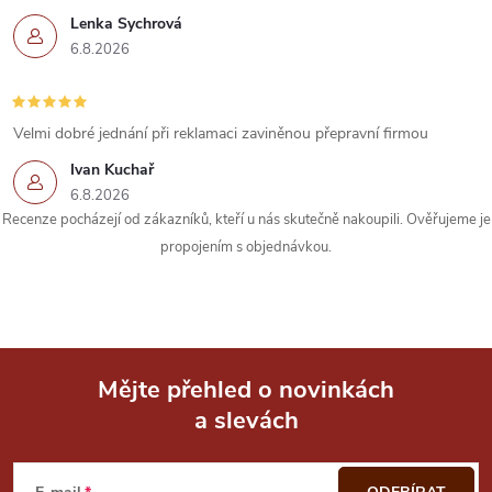
Lenka Sychrová
p
6.8.2026
r
v
Velmi dobré jednání při reklamaci zaviněnou přepravní firmou
k
Ivan Kuchař
6.8.2026
y
Recenze pocházejí od zákazníků, kteří u nás skutečně nakoupili. Ověřujeme je
propojením s objednávkou.
v
ý
p
i
Mějte přehled o novinkách
a slevách
Z
s
u