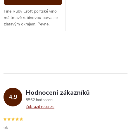
Fine Ruby Croft portské víno
má tmavě rubínovou barva se
zlatavým okrajem. Pevné,
energické, plné čerstvého
lesního ovoce a dlouhým
závěrem.
O
v
l
á
Hodnocení zákazníků
d
4,9
8562 hodnocení
a
Zobrazit recenze
c
í
ok