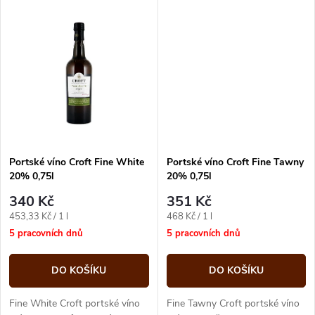
k
ořechu, karamelu a jemného
plná lahodně zralých třešní a
t
dubového dřeva na pozadí...
malin...
t
ů
ů
Portské víno Croft Fine White
Portské víno Croft Fine Tawny
20% 0,75l
20% 0,75l
340 Kč
351 Kč
Měrná
Měrná
453,33 Kč / 1 l
468 Kč / 1 l
cena:
cena:
5 pracovních dnů
5 pracovních dnů
DO KOŠÍKU
DO KOŠÍKU
Fine White Croft portské víno
Fine Tawny Croft portské víno