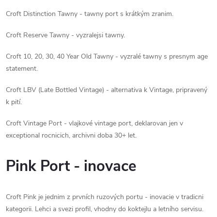
Croft Distinction Tawny - tawny port s krátkým zranim.
Croft Reserve Tawny - vyzralejsi tawny.
Croft 10, 20, 30, 40 Year Old Tawny - vyzralé tawny s presnym age
statement.
Croft LBV (Late Bottled Vintage) - alternativa k Vintage, pripravený
k pití.
Croft Vintage Port - vlajkové vintage port, deklarovan jen v
exceptional rocnicich, archivni doba 30+ let.
Pink Port - inovace
Croft Pink je jednim z prvních ruzových portu - inovacie v tradicni
kategorii. Lehci a svezi profil, vhodny do koktejlu a letního servisu.