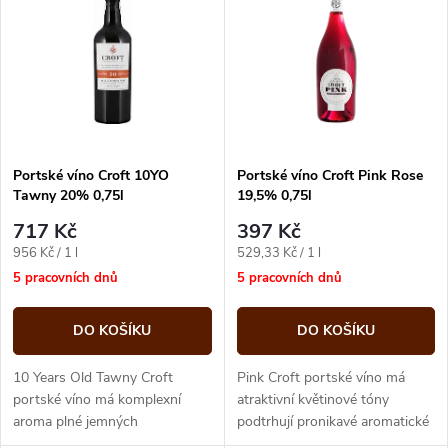
ý
Abecedně
e
p
n
i
í
s
p
Portské víno Croft 10YO
Portské víno Croft Pink Rose
Tawny 20% 0,75l
19,5% 0,75l
p
r
717 Kč
397 Kč
r
Měrná
Měrná
956 Kč / 1 l
529,33 Kč / 1 l
o
cena:
cena:
5 pracovních dnů
5 pracovních dnů
o
d
DO KOŠÍKU
DO KOŠÍKU
d
u
10 Years Old Tawny Croft
Pink Croft portské víno má
u
portské víno má komplexní
atraktivní květinové tóny
aroma plné jemných
podtrhují pronikavé aromatické
k
kořeněných vůní, náznaků
vůně lesního ovoce. Chuť je