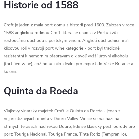
Historie od 1588
Croft je jeden z mala port domu s historii pred 1600. Zalozen v roce
1588 anglickou rodinou Croft, ktera se usadila v Portu kvůli
rostoucímu obchodu s portskym vinem. Anglictí obchodnici hrali
klicovou roli v rozvoji port wine kategorie - port byl tradicně
rezistentní k namornim přepravam dik svojí vyšší úrovni alkoholu
(fortified wine), což ho ucinilo idealni pro export do Velke Britanie a
kolonii.
Quinta da Roeda
Vlajkovy vinarsky majetek Croft je Quinta da Roeda - jeden z
nejprestiznejsich quinta v Douro Valley. Vinice se nachazi na
strmych terasach nad rekou Douro, kde se klasicky pesti odrudy pro
port: Touriga Nacional, Touriga Franca, Tinta Roriz (Tempranillo),