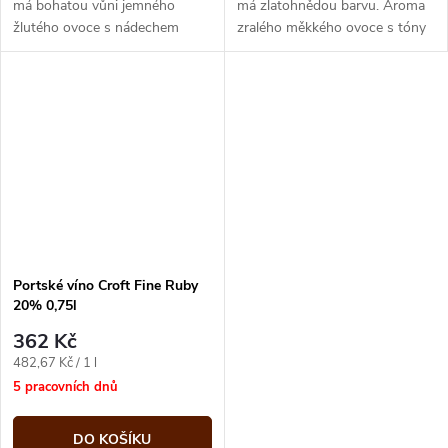
má bohatou vůni jemného
má zlatohnědou barvu. Aroma
žlutého ovoce s nádechem
zralého měkkého ovoce s tóny
medu a dubu. Je to chuťově
fíků a sušených švestek je
plné a sametové víno s
vyvážená atraktivním dřevitým
dlouhotrvající...
a...
Portské víno Croft Fine Ruby
20% 0,75l
362 Kč
Měrná
482,67 Kč / 1 l
cena:
5 pracovních dnů
DO KOŠÍKU