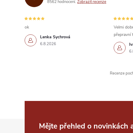
8562 hodnocení
Zobrazit recenze
ok
Velmi dobr
přepravní 
Lenka Sychrová
6.8.2026
I
6.
Recenze pochá
Z
Mějte přehled o novinkách