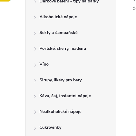
Dárkové balení - tipy na dárky
t
d
Alkoholické nápoje
r
a
Sekty a šampaňské
n
Portské, sherry, madeira
n
Víno
í
Sirupy, likéry pro bary
p
Káva, čaj, instantní nápoje
a
Nealkoholické nápoje
n
Cukrovinky