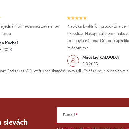
é jednání při reklamaci zaviněnou
Nabídka kvalitních produktů a velm
firmou
expedice. Nakupoval jsem opakova
to nebyla náhoda. Doporučuji s kl
van Kuchař
svědomím :-)
8.2026
Miroslav KALOUDA
6.8.2026
zejí od zákazníků, kteří u nás skutečně nakoupili. Ověřujeme je propojením 
E-mail
a slevách