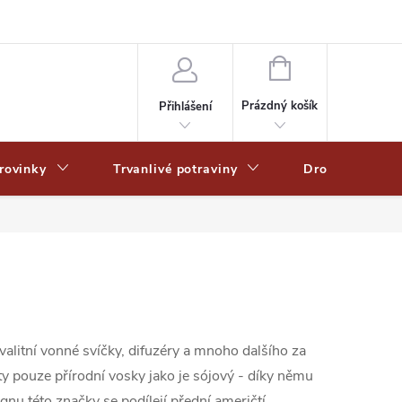
Zpracování osobních dat
Zásady ochrany osobních údajů
Zásady po
NÁKUPNÍ
KOŠÍK
Prázdný košík
Přihlášení
rovinky
Trvanlivé potraviny
Drogerie
litní vonné svíčky, difuzéry a mnoho dalšího za
ity pouze přírodní vosky jako je sójový - díky němu
gnu této značky se podílejí přední američtí