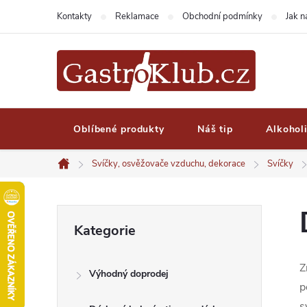
Přejít
Kontakty
Reklamace
Obchodní podmínky
Jak 
na
obsah
Oblíbené produkty
Náš tip
Alkohol
Svíčky, osvěžovače vzduchu, dekorace
Svíčky
Domů
P
Přeskočit
Kategorie
kategorie
o
Z
Výhodný doprodej
s
p
s