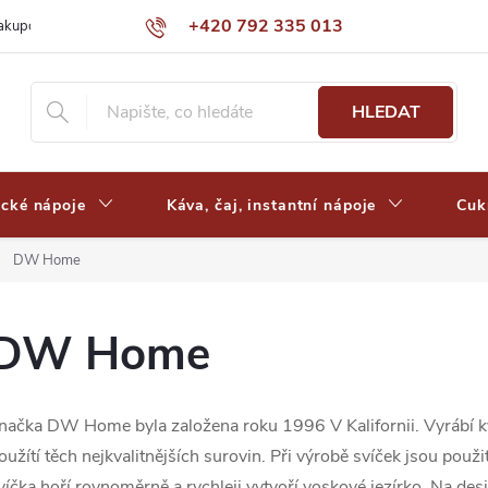
+420 792 335 013
nakupovat
Výdejní místa a ceny dopravy
Často kladené otázky
HLEDAT
ické nápoje
Káva, čaj, instantní nápoje
Cuk
DW Home
DW Home
načka DW Home byla založena roku 1996 V Kalifornii. Vyrábí kva
oužítí těch nejkvalitnějších surovin. Při výrobě svíček jsou použ
víčka hoří rovnoměrně a rychleji vytvoří voskové jezírko. Na desi