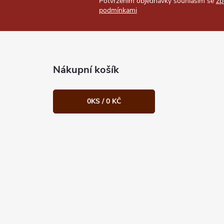
Potvrzením objednávky souhlasím se
zp
podmínkami
Nákupní košík
0
KS /
0 KČ