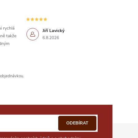
i rychlá
Jiří Lavický
ně takže
6.8.2026
idným
s objednávkou.
ODEBÍRAT