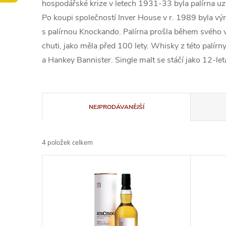
hospodářské krize v letech 1931-33 byla palírna uzav
Po koupi společností Inver House v r. 1989 byla v
s palírnou Knockando. Palírna prošla během svého vý
chuti, jako měla před 100 lety. Whisky z této palír
a Hankey Bannister. Single malt se stáčí jako 12-let
Ř
NEJPRODÁVANĚJŠÍ
a
4
položek celkem
z
V
e
ý
n
p