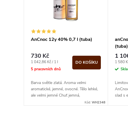
í
i
p
s
r
p
AnCnoc 12y 40% 0,7 l (tuba)
anCno
o
(tuba
r
730 Kč
1 10
d
o
Měrná
Měrná
1 042,86 Kč / 1 l
1 580 Kč
DO KOŠÍKU
cena:
cena:
5 pracovních dnů
Skl
u
d
Barva světle zlatá. Aroma velmi
Limitov
k
aromatické, jemné, ovocné. Tělo lehké,
AnCnoc,
u
ale velmi jemné Chuť jemná,
slad s 
t
smetanová, stopy vanilky. Velmi jemný
Kód:
WH2348
k
náznak...
ů
t
O