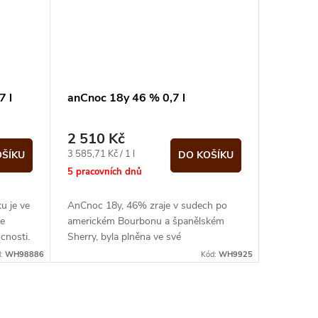
7 l
anCnoc 18y 46 % 0,7 l
2 510 Kč
Měrná
3 585,71 Kč / 1 l
OŠÍKU
DO KOŠÍKU
cena:
5 pracovních dnů
u je ve
AnCnoc 18y, 46% zraje v sudech po
se
americkém Bourbonu a španělském
cnosti.
Sherry, byla plněna ve své
nejpřirozenější podobě, bez studené
d:
WH98886
Kód:
WH9925
filtrace a v...