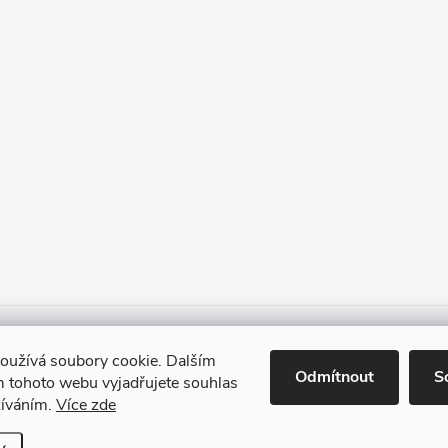
Heureka.cz
Facebook
Instagram
Bonvolo - přidej se taky
oužívá soubory cookie. Dalším
Odmítnout
S
 tohoto webu vyjadřujete souhlas
žíváním.
Více zde
vit nastavení cookies