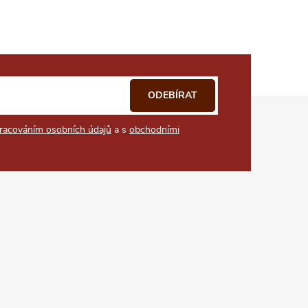
ODEBÍRAT
racováním osobních údajů
a s
obchodními