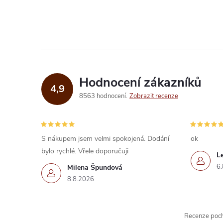
ů
v
l
á
d
Hodnocení zákazníků
4,9
a
8563 hodnocení
Zobrazit recenze
c
í
S nákupem jsem velmi spokojená. Dodání
ok
bylo rychlé. Vřele doporučuji
p
L
6.
Milena Špundová
r
8.8.2026
v
k
Recenze pochá