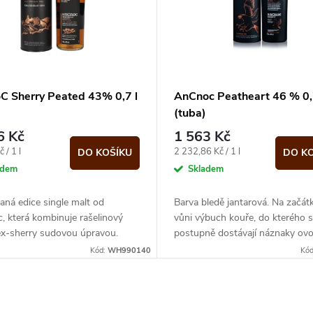
C Sherry Peated 43% 0,7 l
AnCnoc Peatheart 46 % 0,
)
(tuba)
6 Kč
1 563 Kč
Měrná
 / 1 l
2 232,86 Kč / 1 l
DO KOŠÍKU
DO K
cena:
adem
Skladem
aná edice single malt od
Barva bledě jantarová. Na začátk
 která kombinuje rašelinový
vůni výbuch kouře, do kterého 
ex-sherry sudovou úpravou.
postupně dostávají náznaky ovo
Zralé hrušky a citrusové tóny...
Kód:
WH990140
Kó