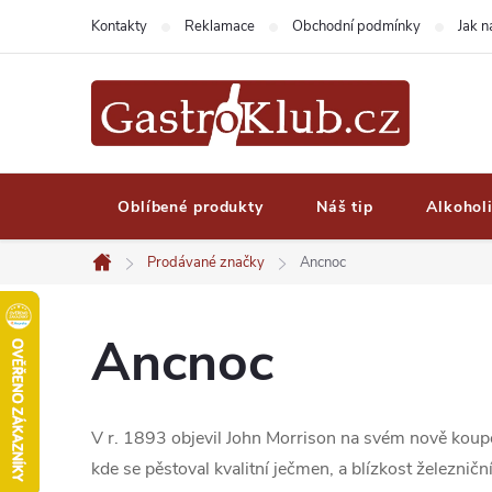
Přejít
Kontakty
Reklamace
Obchodní podmínky
Jak 
na
obsah
Oblíbené produkty
Náš tip
Alkohol
Prodávané značky
Ancnoc
Domů
Ancnoc
V r. 1893 objevil John Morrison na svém nově koupen
kde se pěstoval kvalitní ječmen, a blízkost železni