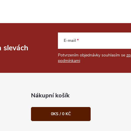
E-mail
a slevách
Potvrzením objednávky souhlasím se
zp
podmínkami
Nákupní košík
0
KS /
0 KČ