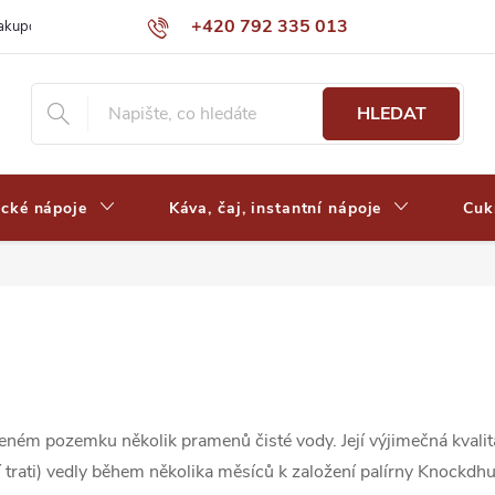
+420 792 335 013
nakupovat
Výdejní místa a ceny dopravy
Často kladené otázky
HLEDAT
ické nápoje
Káva, čaj, instantní nápoje
Cuk
ém pozemku několik pramenů čisté vody. Její výjimečná kvalita a
ční trati) vedly během několika měsíců k založení palírny Knock