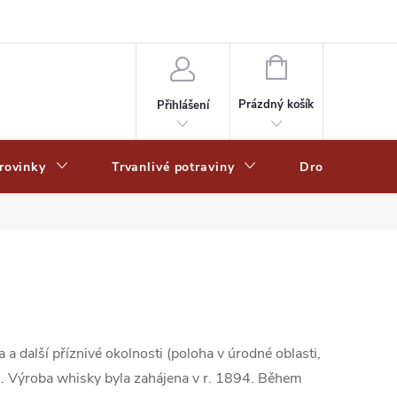
Zpracování osobních dat
Zásady ochrany osobních údajů
Zásady po
NÁKUPNÍ
KOŠÍK
Prázdný košík
Přihlášení
rovinky
Trvanlivé potraviny
Drogerie
 další příznivé okolnosti (poloha v úrodné oblasti,
dhu. Výroba whisky byla zahájena v r. 1894. Během