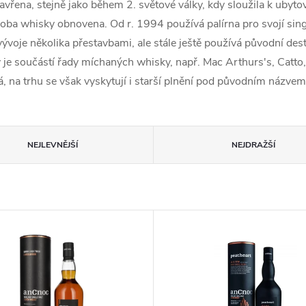
řena, stejně jako během 2. světové války, kdy sloužila k ubytová
ýroba whisky obnovena. Od r. 1994 používá palírna pro svojí s
voje několika přestavbami, ale stále ještě používá původní desti
ny je součástí řady míchaných whisky, např. Mac Arthurs's, Catt
á, na trhu se však vyskytují i starší plnění pod původním názvem
NEJLEVNĚJŠÍ
NEJDRAŽŠÍ