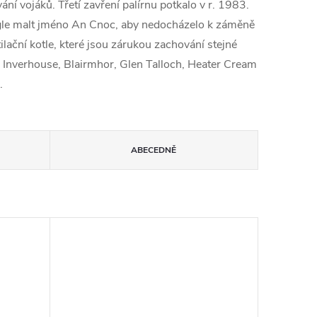
ní vojáků. Třetí zavření palírnu potkalo v r. 1983.
ingle malt jméno An Cnoc, aby nedocházelo k záměně
lační kotle, které jsou zárukou zachování stejné
o, Inverhouse, Blairmhor, Glen Talloch, Heater Cream
.
ABECEDNĚ