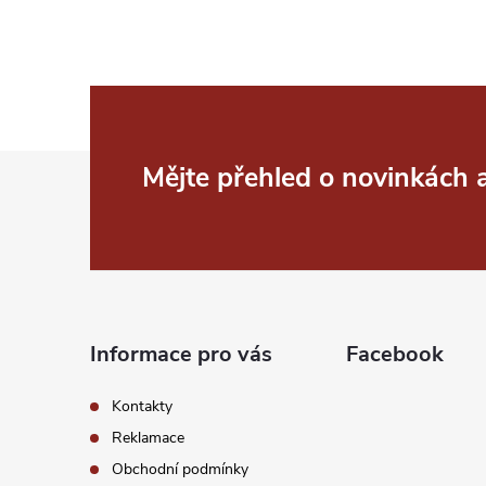
y
v
ý
p
Z
Mějte přehled o novinkách
i
á
s
p
u
a
Informace pro vás
Facebook
t
Kontakty
í
Reklamace
Obchodní podmínky