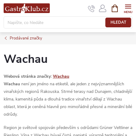
Přejít
NÁKUPNÍ
KOŠÍK
na
obsah
HLEDAT
Prodávané značky
Wachau
Webová stránka značky:
Wachau
Wachau
není jen jméno na etiketě, ale jeden z nejvýznamnějších
vinařských regionů Rakouska. Strmé terasy nad Dunajem, chladnější
klima, kamenitá půda a dlouhá tradice vinařství dělají z Wachau
oblast, která je ceněná hlavně pro mimořádně přesné a minerální bílé
odrůdy.
Region je světově spojován především s odrůdami Grüner Veltliner a
Riesling. Vína z Wachau bývají čistá, napjatá, výrazně teritoriální a