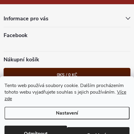
a
t
Informace pro vás
í
Facebook
Nákupní košík
0
KS /
0 KČ
Tento web používá soubory cookie. Dalším procházením
Heureka.cz
Facebook
Instagram
Bonvolo - přidej se taky
tohoto webu vyjadřujete souhlas s jejich používáním.
Více
zde
Nastavení
Copyright 2026
GastroKlub.cz
. Všechna práva vyhrazena.
Upravit
nastavení cookies
Vytvořil Shoptet Premium
Odmítnout