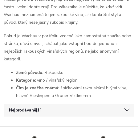
často i velmi dobře zrají. Pro zákazníka je důležité, že když vidí
Wachau, neznamená to jen rakouské víno, ale konkrétní styl a
původ, který nese jasný rukopis krajiny.
Pokud je Wachau v portfoliu vedené jako samostatná značka nebo
stránka, dává smysl ji chápat jako vstupní bod do jednoho z
nejlepších rakouských vinařských regionů, ne jako anonymní
kategorii.
Země původu:
Rakousko
Kategorie:
víno / vinařský region
Čím je značka známá:
špičkovými rakouskými bílými víny,
hlavně Rieslingem a Grüner Veltlinerem
Ř
Nejprodávanější
a
Nejlevnější
V
Nejdražší