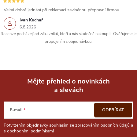
v
Velmi dobré jednání při reklamaci zaviněnou přepravní firmou
k
Ivan Kuchař
6.8.2026
y
Recenze pocházejí od zákazníků, kteří u nás skutečně nakoupili. Ověřujeme je
propojením s objednávkou.
v
ý
p
i
Mějte přehled o novinkách
a slevách
Z
s
u
á
E-mail
ODEBÍRAT
p
Potvrzením objednávky souhlasím se
zpracováním osobních údajů
a
s
obchodními podmínkami