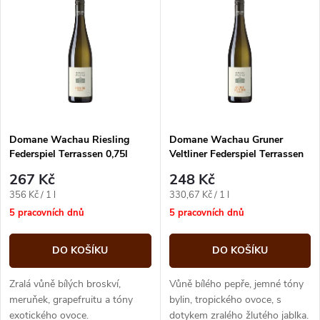
z
ý
Abecedně
e
p
n
i
í
s
p
Domane Wachau Riesling
Domane Wachau Gruner
Federspiel Terrassen 0,75l
Veltliner Federspiel Terrassen
p
0,75l
r
267 Kč
248 Kč
r
Měrná
Měrná
356 Kč / 1 l
330,67 Kč / 1 l
o
cena:
cena:
5 pracovních dnů
5 pracovních dnů
o
d
DO KOŠÍKU
DO KOŠÍKU
d
u
Zralá vůně bílých broskví,
Vůně bílého pepře, jemné tóny
u
meruňek, grapefruitu a tóny
bylin, tropického ovoce, s
exotického ovoce.
dotykem zralého žlutého jablka.