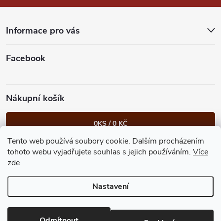
a
t
Informace pro vás
í
Facebook
Nákupní košík
0
KS /
0 KČ
Tento web používá soubory cookie. Dalším procházením
Heureka.cz
Facebook
Instagram
Bonvolo - přidej se taky
tohoto webu vyjadřujete souhlas s jejich používáním.
Více
zde
Nastavení
Copyright 2026
GastroKlub.cz
. Všechna práva vyhrazena.
Upravit
nastavení cookies
Vytvořil Shoptet Premium
Odmítnout