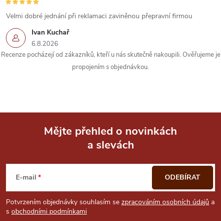
Velmi dobré jednání při reklamaci zaviněnou přepravní firmou
Ivan Kuchař
6.8.2026
Recenze pocházejí od zákazníků, kteří u nás skutečně nakoupili. Ověřujeme je
propojením s objednávkou.
Mějte přehled o novinkách
a slevách
Z
á
E-mail
ODEBÍRAT
p
Potvrzením objednávky souhlasím se
zpracováním osobních údajů
a
s
obchodními podmínkami