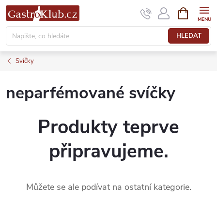
Přejít
NÁKUPNÍ
KOŠÍK
na
obsah
HLEDAT
Svíčky
neparfémované svíčky
Produkty teprve
připravujeme.
Můžete se ale podívat na ostatní kategorie.