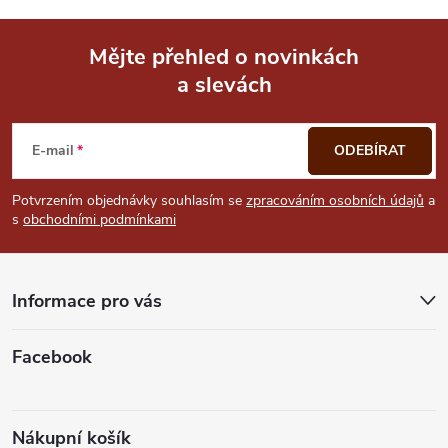
p
i
Mějte přehled o novinkách
a slevách
Z
s
u
á
E-mail
ODEBÍRAT
p
Potvrzením objednávky souhlasím se
zpracováním osobních údajů
a
s
obchodními podmínkami
a
t
Informace pro vás
í
Facebook
Nákupní košík