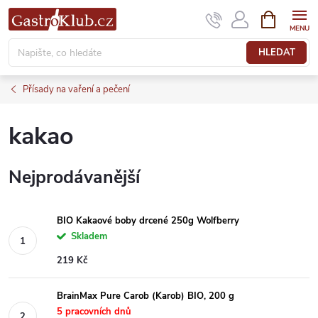
Přejít
NÁKUPNÍ
KOŠÍK
na
obsah
HLEDAT
Přísady na vaření a pečení
kakao
Nejprodávanější
BIO Kakaové boby drcené 250g Wolfberry
Skladem
219 Kč
BrainMax Pure Carob (Karob) BIO, 200 g
5 pracovních dnů