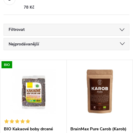
78 Kč
Filtrovat
Ř
Nejprodávanější
a
Nejlevnější
V
BIO
Nejdražší
z
ý
Abecedně
e
p
n
i
í
s
BIO Kakaové boby drcené
BrainMax Pure Carob (Karob)