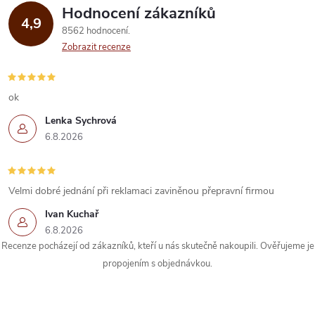
Hodnocení zákazníků
d
4,9
8562 hodnocení
a
Zobrazit recenze
c
í
ok
Lenka Sychrová
p
6.8.2026
r
v
Velmi dobré jednání při reklamaci zaviněnou přepravní firmou
k
Ivan Kuchař
6.8.2026
y
Recenze pocházejí od zákazníků, kteří u nás skutečně nakoupili. Ověřujeme je
propojením s objednávkou.
v
ý