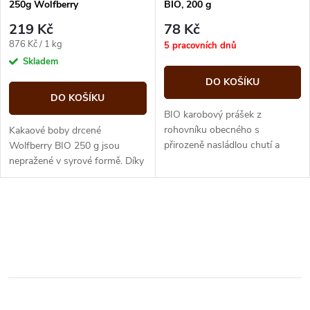
p
250g Wolfberry
BIO, 200 g
p
r
219 Kč
78 Kč
r
Měrná
876 Kč / 1 kg
5 pracovních dnů
o
cena:
Skladem
o
DO KOŠÍKU
d
DO KOŠÍKU
d
BIO karobový prášek z
u
rohovníku obecného s
Kakaové boby drcené
přirozeně nasládlou chutí a
u
Wolfberry BIO 250 g jsou
nízkým obsahem tuku. Přírodní
nepražené v syrové formě. Díky
k
alternativa kakaa – bez kofeinu
tomu si zachovávají
k
a teobrominu....
neuvěřitelné množství nutričně
t
hodnotných látek v...
O
t
ů
v
ů
l
á