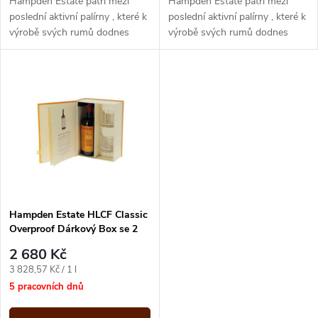
u
Hampden Estate patří mezi
Hampden Estate patří mezi
u
poslední aktivní palírny , které k
poslední aktivní palírny , které k
výrobě svých rumů dodnes
výrobě svých rumů dodnes
k
používají diskontinuální
používají diskontinuální
k
destilační proces, přírodní
destilační proces, přírodní
t
kvasinky...
kvasinky...
t
ů
ů
Hampden Estate HLCF Classic
Overproof Dárkový Box se 2
skleničkami 0,7l 60%
2 680 Kč
Měrná
3 828,57 Kč / 1 l
cena:
5 pracovních dnů