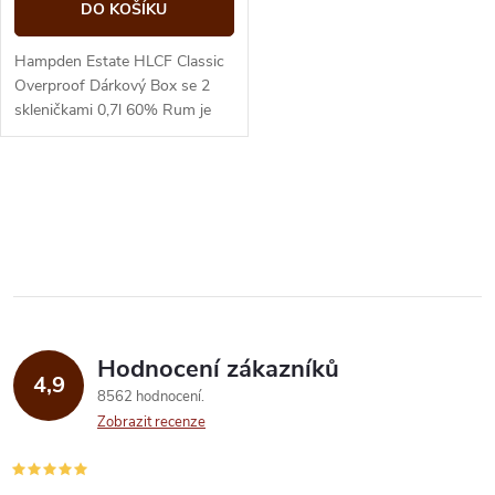
DO KOŠÍKU
Hampden Estate HLCF Classic
Overproof Dárkový Box se 2
skleničkami 0,7l 60% Rum je
lahvovaný v overproof síle
60 %, přesto si však...
O
v
l
á
Hodnocení zákazníků
d
4,9
8562 hodnocení
a
Zobrazit recenze
c