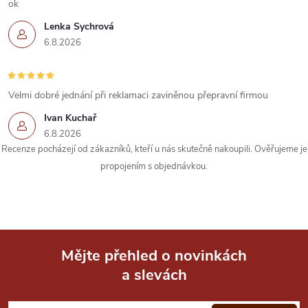
í
ok
Lenka Sychrová
p
6.8.2026
r
v
Velmi dobré jednání při reklamaci zaviněnou přepravní firmou
k
Ivan Kuchař
6.8.2026
y
Recenze pocházejí od zákazníků, kteří u nás skutečně nakoupili. Ověřujeme je
propojením s objednávkou.
v
ý
p
i
Mějte přehled o novinkách
a slevách
Z
s