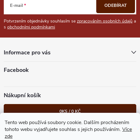
u
á
E-mail
ODEBÍRAT
p
Potvrzením objednávky souhlasím se
zpracováním osobních údajů
a
s
obchodními podmínkami
a
t
Informace pro vás
í
Facebook
Nákupní košík
0
KS /
0 KČ
Tento web používá soubory cookie. Dalším procházením
Heureka.cz
Facebook
Instagram
Bonvolo - přidej se taky
tohoto webu vyjadřujete souhlas s jejich používáním.
Více
zde