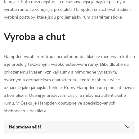
Jamajce. Patri mezi nejstarsi a nejuznavanejsi jamajske palirny a
vyrobe rumu se venuje jiz po staleti. Hampden si zachoval tradicni
vyrobni postupy, ktere jsou pro jamajsky rum charakteristicke.
Vyroba a chut
Hampden vyrabi rum tradicni metodou destilace v medenych kotlich
a je proslulý takzvanymi vysoko esterovymi rumy. Diky dlouhemu
prirozenemu kvaseni vznikaji rumy s mimoradne vyraznym,
ovocnym a aromatickym charakterem - tento osobity styl se
oznacuje jako jamajska funkce. Rumy Hampden jsou plne, intenzivni
a komplexni. Ocenij je predevsim znalci a milovnici autentickeho
rumu. V Cesku je Hampden dostupne ve specializovanych
obchodech s destilaty.
Ř
Nejprodávanější