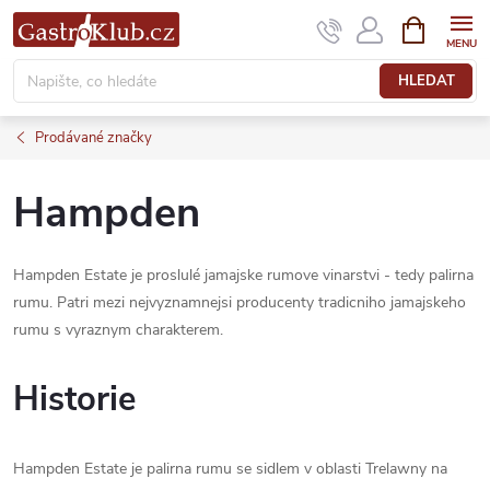
Přejít
NÁKUPNÍ
KOŠÍK
na
obsah
HLEDAT
Prodávané značky
Hampden
Hampden Estate je proslulé jamajske rumove vinarstvi - tedy palirna
rumu. Patri mezi nejvyznamnejsi producenty tradicniho jamajskeho
rumu s vyraznym charakterem.
Historie
Hampden Estate je palirna rumu se sidlem v oblasti Trelawny na