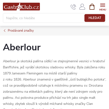
Přejít
NÁKUPNÍ
KOŠÍK
na
obsah
HLEDAT
Prodávané značky
Aberlour
Aberlour je skotská palírna sídlící ve stejnojmenné vesnici v hrabství
Banffshire, jež vyrábí skotskou sladovou whisky.
Byla založena roku
1879 Jamesem Flemingem na místě starší palírny
z roku 1826.
Aberlour znamená v gaelštině „ústí bublajícího potoka“,
což se pravděpodobně vztahuje k míst­nímu pramenu sv. Drostana
zobrazenému na etiketách palírny, který ale není zdrojem vody pro
palírnu.
Asi polovina produkce přichází na trh jako single malt
whisky, zbytek slouží k výrobě míchané whisky značky Clan