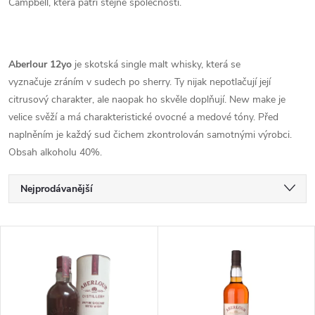
Campbell, která patří stejné společnosti.
Aberlour 12yo
je skotská single malt whisky, která se
vyznačuje zráním v sudech po sherry. Ty nijak nepotlačují její
citrusový charakter, ale naopak ho skvěle doplňují. New make je
velice svěží a má charakteristické ovocné a medové tóny. Před
naplněním je každý sud čichem zkontrolován samotnými výrobci.
Obsah alkoholu 40%.
Ř
Nejprodávanější
a
Nejlevnější
V
Nejdražší
z
ý
Abecedně
e
p