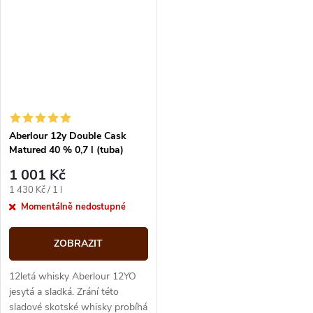
sherry....
chuti...
Aberlour 12y Double Cask
Matured 40 % 0,7 l (tuba)
1 001 Kč
Měrná
1 430 Kč / 1 l
cena:
Momentálně nedostupné
ZOBRAZIT
12letá whisky Aberlour 12YO
jesytá a sladká. Zrání této
sladové skotské whisky probíhá