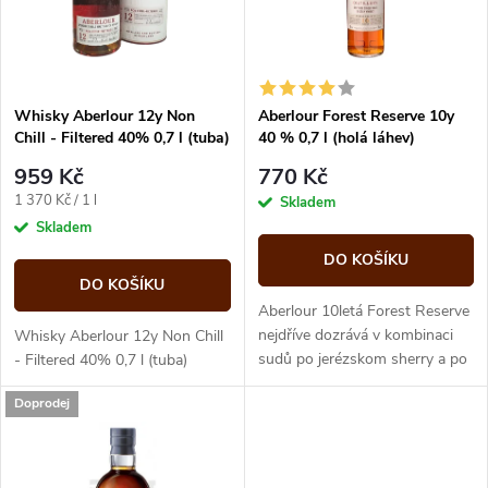
n
i
í
s
p
Whisky Aberlour 12y Non
Aberlour Forest Reserve 10y
Chill - Filtered 40% 0,7 l (tuba)
40 % 0,7 l (holá láhev)
p
r
959 Kč
770 Kč
r
Měrná
1 370 Kč / 1 l
Skladem
o
cena:
Skladem
o
DO KOŠÍKU
d
DO KOŠÍKU
d
Aberlour 10letá Forest Reserve
u
nejdříve dozrává v kombinaci
Whisky Aberlour 12y Non Chill
sudů po jerézskom sherry a po
u
- Filtered 40% 0,7 l (tuba)
bourbonu, a později ještě v
k
Doprodej
dřevěných sudech z...
k
t
t