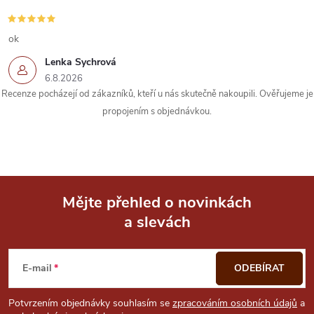
v
k
ok
Lenka Sychrová
y
6.8.2026
Recenze pocházejí od zákazníků, kteří u nás skutečně nakoupili. Ověřujeme je
v
propojením s objednávkou.
ý
p
i
Mějte přehled o novinkách
s
a slevách
Z
u
á
E-mail
ODEBÍRAT
p
Potvrzením objednávky souhlasím se
zpracováním osobních údajů
a