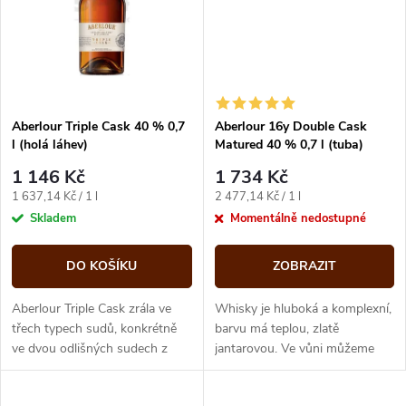
ů
ů
Aberlour Triple Cask 40 % 0,7
Aberlour 16y Double Cask
l (holá láhev)
Matured 40 % 0,7 l (tuba)
1 146 Kč
1 734 Kč
Měrná
Měrná
1 637,14 Kč / 1 l
2 477,14 Kč / 1 l
cena:
cena:
Skladem
Momentálně nedostupné
DO KOŠÍKU
ZOBRAZIT
Aberlour Triple Cask zrála ve
Whisky je hluboká a komplexní,
třech typech sudů, konkrétně
barvu má teplou, zlatě
ve dvou odlišných sudech z
jantarovou. Ve vůni můžeme
amerického dubu, dále pak v
cítit vyzrálé nasládlé tóny
sudu z evropského dubu po
rozinek a kořeněných ořechů. V