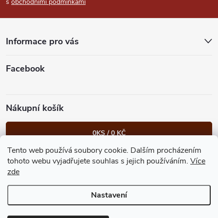
s
obchodními podmínkami
a
t
Informace pro vás
í
Facebook
Nákupní košík
0
KS /
0 KČ
Tento web používá soubory cookie. Dalším procházením
Heureka.cz
Facebook
Instagram
Bonvolo - přidej se taky
tohoto webu vyjadřujete souhlas s jejich používáním.
Více
zde
Nastavení
Copyright 2026
GastroKlub.cz
. Všechna práva vyhrazena.
Upravit
nastavení cookies