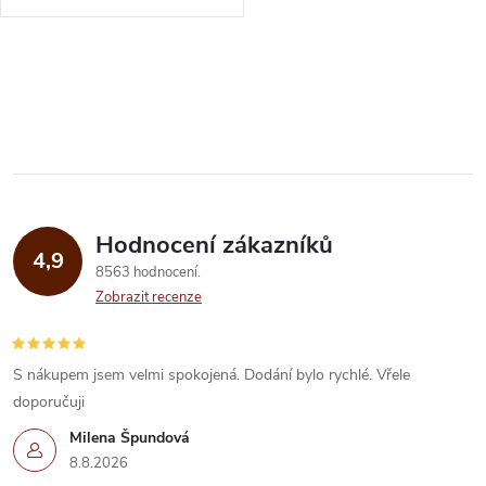
v sudech po sherry. Ty nijak
nepotlačují její citrusový...
O
v
l
á
Hodnocení zákazníků
d
4,9
8563 hodnocení
a
Zobrazit recenze
c
í
S nákupem jsem velmi spokojená. Dodání bylo rychlé. Vřele
doporučuji
p
Milena Špundová
r
8.8.2026