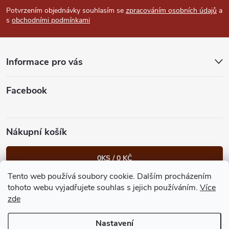
p
Potvrzením objednávky souhlasím se
zpracováním osobních údajů
a
s
obchodními podmínkami
a
t
Informace pro vás
í
Facebook
Nákupní košík
0
KS /
0 KČ
Tento web používá soubory cookie. Dalším procházením
Heureka.cz
Facebook
Instagram
Bonvolo - přidej se taky
tohoto webu vyjadřujete souhlas s jejich používáním.
Více
zde
Nastavení
Copyright 2026
GastroKlub.cz
. Všechna práva vyhrazena.
Upravit