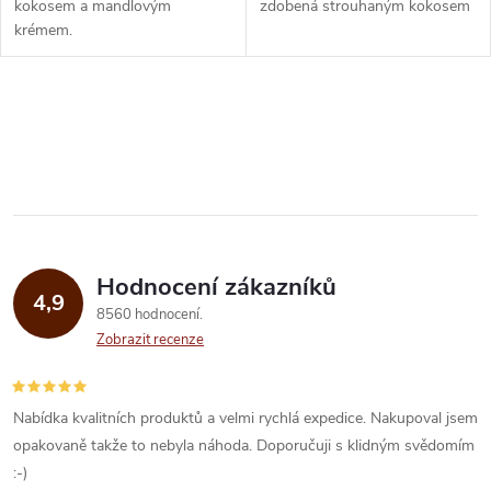
kokosem a mandlovým
zdobená strouhaným kokosem
krémem.
O
v
l
á
Hodnocení zákazníků
d
4,9
8560 hodnocení
a
Zobrazit recenze
c
í
Nabídka kvalitních produktů a velmi rychlá expedice. Nakupoval jsem
opakovaně takže to nebyla náhoda. Doporučuji s klidným svědomím
p
:-)