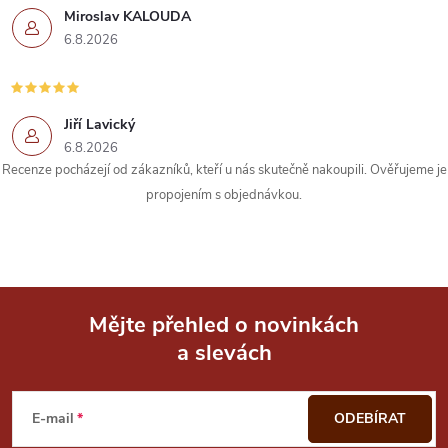
r
Miroslav KALOUDA
6.8.2026
v
k
Jiří Lavický
y
6.8.2026
Recenze pocházejí od zákazníků, kteří u nás skutečně nakoupili. Ověřujeme je
v
propojením s objednávkou.
ý
p
i
Mějte přehled o novinkách
s
a slevách
Z
u
á
E-mail
ODEBÍRAT