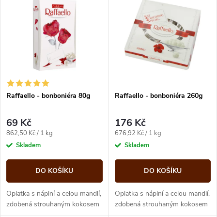
z
ý
Abecedně
e
p
n
i
í
s
p
Raffaello - bonboniéra 80g
Raffaello - bonboniéra 260g
p
r
69 Kč
176 Kč
r
Měrná
Měrná
862,50 Kč / 1 kg
676,92 Kč / 1 kg
o
cena:
cena:
Skladem
Skladem
o
d
DO KOŠÍKU
DO KOŠÍKU
d
u
Oplatka s náplní a celou mandlí,
Oplatka s náplní a celou mandlí,
u
zdobená strouhaným kokosem
zdobená strouhaným kokosem