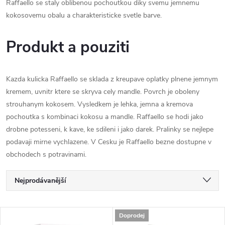
Raffaello se staly oblibenou pochoutkou diky svemu jemnemu
kokosovemu obalu a charakteristicke svetle barve.
Produkt a pouziti
Kazda kulicka Raffaello se sklada z kreupave oplatky plnene jemnym
kremem, uvnitr ktere se skryva cely mandle. Povrch je oboleny
strouhanym kokosem. Vysledkem je lehka, jemna a kremova
pochoutka s kombinaci kokosu a mandle. Raffaello se hodi jako
drobne potesseni, k kave, ke sdileni i jako darek. Pralinky se nejlepe
podavaji mirne vychlazene. V Cesku je Raffaello bezne dostupne v
obchodech s potravinami.
Ř
Nejprodávanější
a
Nejlevnější
V
Doprodej
Nejdražší