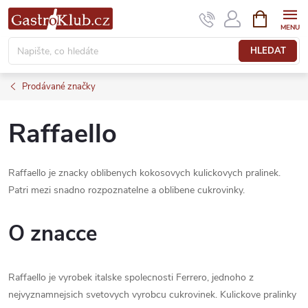
Přejít
NÁKUPNÍ
KOŠÍK
na
obsah
HLEDAT
Prodávané značky
Raffaello
Raffaello je znacky oblibenych kokosovych kulickovych pralinek.
Patri mezi snadno rozpoznatelne a oblibene cukrovinky.
O znacce
Raffaello je vyrobek italske spolecnosti Ferrero, jednoho z
nejvyznamnejsich svetovych vyrobcu cukrovinek. Kulickove pralinky