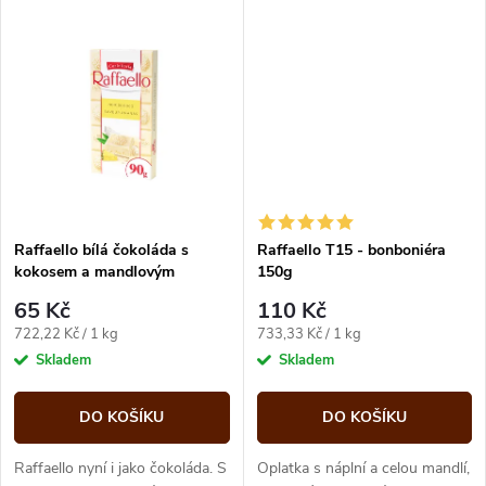
k
k
t
t
ů
ů
Raffaello bílá čokoláda s
Raffaello T15 - bonboniéra
kokosem a mandlovým
150g
krémem 90g
65 Kč
110 Kč
Měrná
Měrná
722,22 Kč / 1 kg
733,33 Kč / 1 kg
cena:
cena:
Skladem
Skladem
DO KOŠÍKU
DO KOŠÍKU
Raffaello nyní i jako čokoláda. S
Oplatka s náplní a celou mandlí,