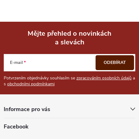
Mějte přehled o novinkách
a slevách
Z
á
E-mail
ODEBÍRAT
p
Potvrzením objednávky souhlasím se
zpracováním osobních údajů
a
s
obchodními podmínkami
a
t
Informace pro vás
í
Facebook