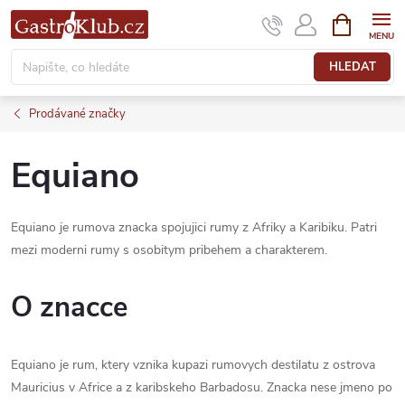
Přejít
NÁKUPNÍ
KOŠÍK
na
obsah
HLEDAT
Prodávané značky
Equiano
Equiano je rumova znacka spojujici rumy z Afriky a Karibiku. Patri
mezi moderni rumy s osobitym pribehem a charakterem.
O znacce
Equiano je rum, ktery vznika kupazi rumovych destilatu z ostrova
Mauricius v Africe a z karibskeho Barbadosu. Znacka nese jmeno po