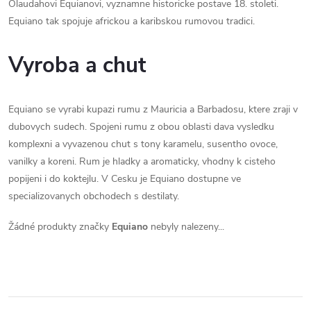
Olaudahovi Equianovi, vyznamne historicke postave 18. stoleti.
Equiano tak spojuje africkou a karibskou rumovou tradici.
Vyroba a chut
Equiano se vyrabi kupazi rumu z Mauricia a Barbadosu, ktere zraji v
dubovych sudech. Spojeni rumu z obou oblasti dava vysledku
komplexni a vyvazenou chut s tony karamelu, susentho ovoce,
vanilky a koreni. Rum je hladky a aromaticky, vhodny k cisteho
popijeni i do koktejlu. V Cesku je Equiano dostupne ve
specializovanych obchodech s destilaty.
Žádné produkty značky
Equiano
nebyly nalezeny...