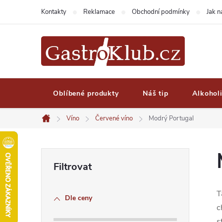
Přejít
Kontakty
Reklamace
Obchodní podmínky
Jak 
na
obsah
Oblíbené produkty
Náš tip
Alkohol
Víno
Červené víno
Modrý Portugal
Domů
P
o
T
Dle ceny
s
c
s