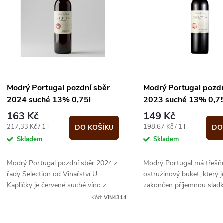
n
p
p
s
r
p
Modrý Portugal pozdní sběr
Modrý Portugal pozdn
o
2024 suché 13% 0,75l
2023 suché 13% 0,75
r
Selection Vinařství U Kapličky
Selection Vinařství U
163 Kč
149 Kč
d
Měrná
Měrná
217,33 Kč / 1 l
198,67 Kč / 1 l
DO KOŠÍKU
DO
o
cena:
cena:
Skladem
Skladem
u
d
Modrý Portugal pozdní sběr 2024 z
Modrý Portugal má třešň
k
řady Selection od Vinařství U
ostružinový buket, který j
u
Kapličky je červené suché víno z
zakončen příjemnou sladk
Velkopavlovické podoblasti. Nabízí
cizokrajného dřeva. V chu
t
Kód:
VIN4314
harmonický a...
nalezneme divokou třešeň 
k