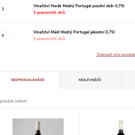
Vinařství Horák Modrý Portugal pozdní sběr 0,75l
5 pracovních dnů
Vinařství Mádl Modrý Portugal jakostní 0,75l
5 pracovních dnů
Zobrazit více produ
Ř
NEJPRODÁVANĚJŠÍ
NEJLEVNĚJŠÍ
a
položek celkem
z
V
e
ý