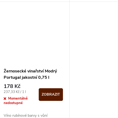
Žernosecké vinařství Modrý
Portugal jakostní 0,75 l
178 Kč
Měrná
237,33 Kč / 1 l
ZOBRAZIT
cena:
Momentálně
nedostupné
Víno rubínové barvy s vůní