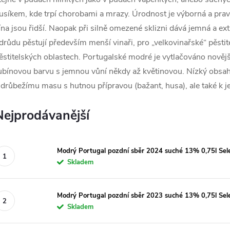
usíkem, kde trpí chorobami a mrazy. Úrodnost je výborná a pravid
ína jsou řidší. Naopak při silně omezené sklizni dává jemná a extr
drůdu pěstují především menší vinaři, pro „velkovinařské“ pěstit
ěstitelských oblastech. Portugalské modré je vytlačováno nověj
ubínovou barvu s jemnou vůní někdy až květinovou. Nízký obsah k
 drůbežímu masu s hutnou přípravou (bažant, husa), ale také k 
Nejprodávanější
Modrý Portugal pozdní sběr 2024 suché 13% 0,75l Selec
Skladem
Modrý Portugal pozdní sběr 2023 suché 13% 0,75l Selec
Skladem