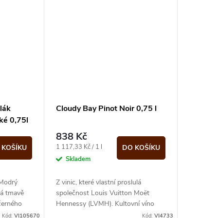
lák
Cloudy Bay Pinot Noir 0,75 l
ké 0,75l
838 Kč
Měrná
1 117,33 Kč / 1 l
 KOŠÍKU
DO KOŠÍKU
cena:
Skladem
,Modrý
Z vinic, které vlastní proslulá
Má tmavě
společnost Louis Vuitton Moët
černého
Hennessy (LVMH). Kultovní víno
výjimečného novozélandského
Kód:
VI105670
Kód:
VI4733