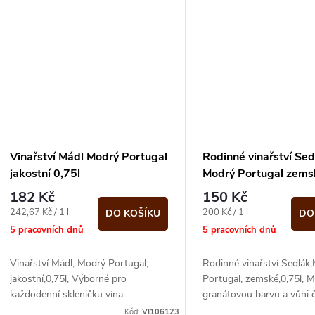
ů
t
ů
Vinařství Mádl Modrý Portugal
Rodinné vinařství Sed
jakostní 0,75l
Modrý Portugal zems
182 Kč
150 Kč
Měrná
Měrná
242,67 Kč / 1 l
200 Kč / 1 l
DO KOŠÍKU
DO
cena:
cena:
5 pracovních dnů
5 pracovních dnů
Vinařství Mádl, Modrý Portugal,
Rodinné vinařství Sedlák
jakostní,0,75l, Výborné pro
Portugal, zemské,0,75l, 
každodenní skleničku vína.
granátovou barvu a vůni 
ovoce a čokolády.
Kód:
VI106123