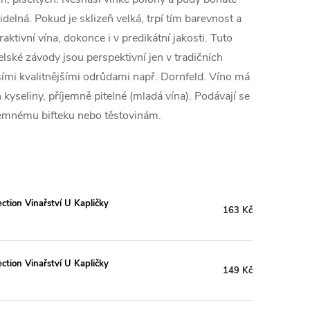
elná. Pokud je sklizeň velká, trpí tím barevnost a
aktivní vína, dokonce i v predikátní jakosti. Tuto
elské závody jsou perspektivní jen v tradičních
šími kvalitnějšími odrůdami např. Dornfeld. Víno má
yseliny, příjemně pitelné (mladá vína). Podávají se
jemnému bifteku nebo těstovinám.
tion Vinařství U Kapličky
163 Kč
tion Vinařství U Kapličky
149 Kč