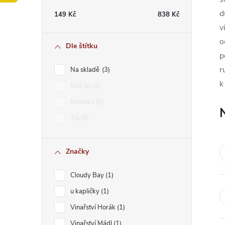
t
d
149
Kč
838
Kč
v
r
o
Dle štítku
a
p
r
Na skladě
3
n
k
Náš tip
0
Novinka
0
n
Tip
0
í
Značky
p
Cloudy Bay
1
a
u kapličky
1
n
Vinařství Horák
1
Vinařství Mádl
1