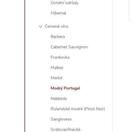
Ostatní odrůdy
Hibernal
Červené víno
Barbera
Cabernet Sauvignon
Frankovka
l
Malbec
Merlot
Modrý Portugal
Nebbiolo
Rulandské modré (Pinot Noir)
Sangiovese
í
Svatovavřinecké