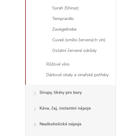
Syrah (Shiraz)
r
Tempranillo
Zweigeltrebe
Cuveé (směsi červených vín)
Ostatní červené odrůdy
Růžové víno
Dárkové obaly a vinařské potřeby
Sirupy, likéry pro bary
i
Káva, čaj, instantní nápoje
Nealkoholické nápoje