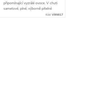
připomínající vyzrálé ovoce. V chuti
sametové, plné, výborně pitelné
univerzální víno.
Kód:
VI99817
O
v
á
d
a
c