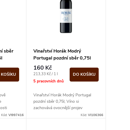
í sběr
Vinařství Horák Modrý
l
Portugal pozdní sběr 0,75l
 Kapličky
160 Kč
Měrná
213,33 Kč / 1 l
 KOŠÍKU
DO KOŠÍKU
cena:
5 pracovních dnů
ově
Vinařství Horák Modrý Portugal
e
pozdní sběr 0,75l, Víno si
osti
zachovává ovocnější projev
ti vína
Kód:
VI997416
Kód:
VI106366
a...