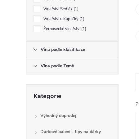
e
Vinařství Sedlák
1
l
Vinařství u Kapličky
1
Žernosecké vinařství
1
Vína podle klasifikace
Vína podle Země
Přeskočit
Kategorie
kategorie
7
Výhodný doprodej
Dárkové balení - tipy na dárky