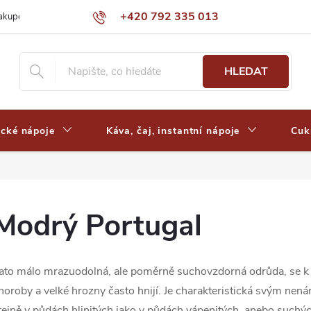
+420 792 335 013
nakupovat
Výdejní místa a ceny dopravy
Často kladené otázky
HLEDAT
ické nápoje
Káva, čaj, instantní nápoje
Cuk
Modrý Portugal
ato málo mrazuodolná, ale poměrně suchovzdorná odrůda, se k 
horoby a velké hrozny často hnijí. Je charakteristická svým n
tejně v půdách hlinitých jako v půdách vápenitých, anebo suchýc