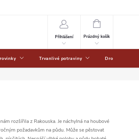
Zpracování osobních dat
Zásady ochrany osobních údajů
Zásady po
NÁKUPNÍ
KOŠÍK
Prázdný košík
Přihlášení
rovinky
Trvanlivé potraviny
Drogerie
nám rozšířila z Rakouska. Je náchylná na houbové
enáročným požadavkům na půdu. Může se pěstovat
h, písčitých. Nesnáší vlhké polohy a půdy bohaté