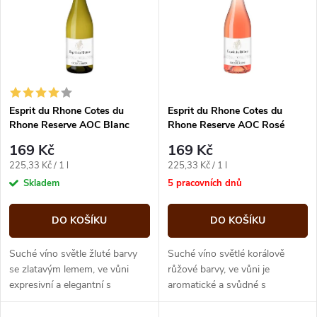
e
p
n
i
í
s
p
Esprit du Rhone Cotes du
Esprit du Rhone Cotes du
Rhone Reserve AOC Blanc
Rhone Reserve AOC Rosé
p
0,75L
0,75L
r
169 Kč
169 Kč
r
Měrná
Měrná
225,33 Kč / 1 l
225,33 Kč / 1 l
o
cena:
cena:
Skladem
5 pracovních dnů
o
d
DO KOŠÍKU
DO KOŠÍKU
d
u
Suché víno světle žluté barvy
Suché víno světlé korálově
u
se zlatavým lemem, ve vůni
růžové barvy, ve vůni je
expresivní a elegantní s
aromatické a svůdné s
k
nádechem citrusů a tóny akátu.
ovocnými tóny malin a ostružin.
k
V chuti je dominuje svěžest s...
Harmonické víno středně