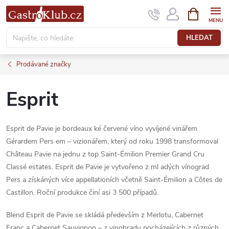
Přejít
NÁKUPNÍ
KOŠÍK
na
obsah
HLEDAT
Prodávané značky
Esprit
Esprit de Pavie je bordeaux ké červené víno vyvíjené vinářem
Gérardem Pers em – vizionářem, který od roku 1998 transformoval
Château Pavie na jednu z top Saint-Émilion Premier Grand Cru
Classé estates. Esprit de Pavie je vytvořeno z ml adých vínograd
Pers a získáných více appellationích včetně Saint-Émilion a Côtes de
Castillon. Roční produkce činí asi 3 500 případů.
Blend Esprit de Pavie se skládá především z Merlotu, Cabernet
Franc a Cabernet Sauvignon – z vinohradu pocházejících z různých