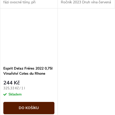
fázi ovocné tóny, při
Ročník 2023 Druh vína červená
provzdušnění se objevují
vína Jakost Appelation d'Origin
známky čerstvého eukalyptu. V
Controllée Vinařská...
chuti je víno...
Esprit Delaz Fréres 2022 0,75l
Vinařství Cotes du Rhone
244 Kč
Měrná
325,33 Kč / 1 l
cena:
Skladem
DO KOŠÍKU