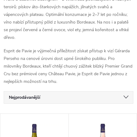
teroirů: pískov áto-štərkových napážích, jílnatých svahů a
vápencových plateau. Optimální konzumace je 2–7 let po ročníku;
víno nabízí přístupný põld z luxusního Bordeaux. Na nos i a palatě
se projeví červené a černé ovoce, viol ety, jemná kořenitost a vlhké
dřevo.
Esprit de Pavie je výjimečná příležitost získat přístup k vizí Gérarda
Perseho na cenové úrovni dost upné širokého publiku. Pro
milovníky Bordeaux, kteří chtějí chuový zážitek blízký Premier Grand
Cru bez prémiové ceny Château Pavie, je Esprit de Pavie jednou z
nejlepších možností na trhu.
Ř
Nejprodávanější
a
Nejlevnější
V
Nejdražší
z
ý
Abecedně