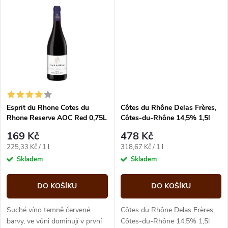
t
plného těla, s...
t
ů
ů
Esprit du Rhone Cotes du
Côtes du Rhône Delas Frères,
Rhone Reserve AOC Red 0,75L
Côtes-du-Rhône 14,5% 1,5l
169 Kč
478 Kč
Měrná
Měrná
225,33 Kč / 1 l
318,67 Kč / 1 l
cena:
cena:
Skladem
Skladem
DO KOŠÍKU
DO KOŠÍKU
Suché víno temně červené
Côtes du Rhône Delas Frères,
barvy, ve vůni dominují v první
Côtes-du-Rhône 14,5% 1,5l