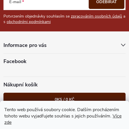
á
E-mail
ODEBÍRAT
p
Potvrzením objednávky souhlasím se
zpracováním osobních údajů
a
s
obchodními podmínkami
a
t
Informace pro vás
í
Facebook
Nákupní košík
0
KS /
0 KČ
Tento web používá soubory cookie. Dalším procházením
Heureka.cz
Facebook
Instagram
Bonvolo - přidej se taky
tohoto webu vyjadřujete souhlas s jejich používáním.
Více
zde