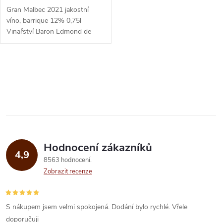
Gran Malbec 2021 jakostní
víno, barrique 12% 0,75l
Vinařství Baron Edmond de
Rothschild Ročník 2021 Druh
vína Flechas de los Andes
červená...
O
v
l
á
Hodnocení zákazníků
d
4,9
8563 hodnocení
a
Zobrazit recenze
c
í
S nákupem jsem velmi spokojená. Dodání bylo rychlé. Vřele
doporučuji