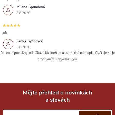
p
Milena Špundová
r
8.8.2026
v
k
ok
Lenka Sychrová
y
6.8.2026
Recenze pocházejí od zákazníků, kteří u nás skutečně nakoupili. Ověřujeme je
v
propojením s objednávkou.
ý
p
i
Mějte přehled o novinkách
s
a slevách
Z
u