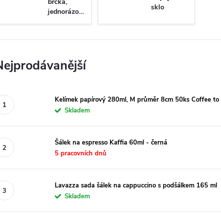
brčka,
sklo
jednorázové
nádobí
Nejprodávanější
Kelímek papírový 280ml, M průměr 8cm 50ks Coffee to
Skladem
Šálek na espresso Kaffia 60ml - černá
5 pracovních dnů
Lavazza sada šálek na cappuccino s podšálkem 165 ml
Skladem