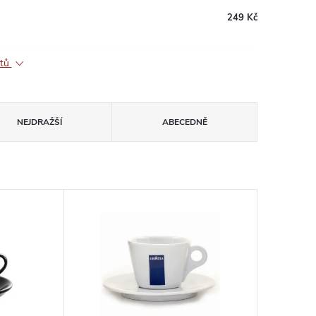
249 Kč
ktů
NEJDRAŽŠÍ
ABECEDNĚ