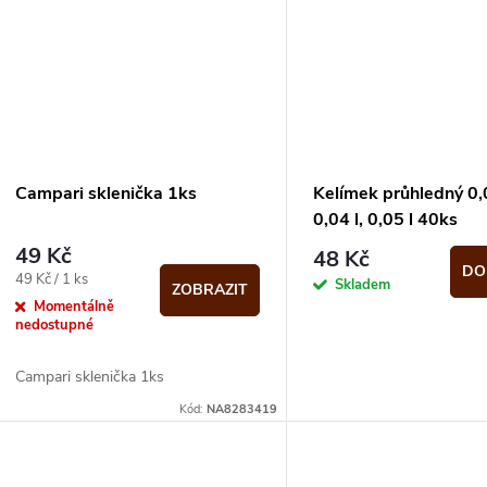
Campari sklenička 1ks
Kelímek průhledný 0,0
0,04 l, 0,05 l 40ks
49 Kč
48 Kč
DO
Měrná
49 Kč / 1 ks
Skladem
ZOBRAZIT
cena:
Momentálně
nedostupné
Campari sklenička 1ks
Kód:
NA8283419