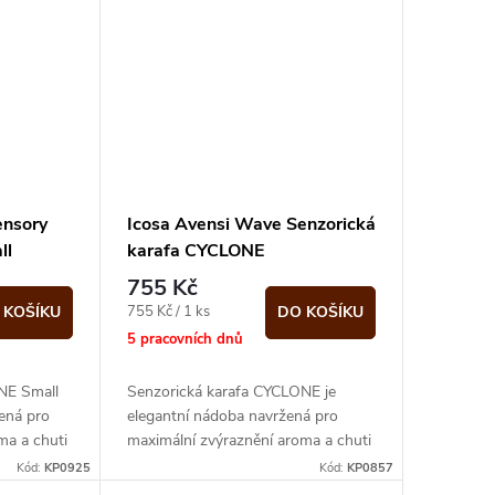
ensory
Icosa Avensi Wave Senzorická
ll
karafa CYCLONE
755 Kč
Měrná
755 Kč / 1 ks
 KOŠÍKU
DO KOŠÍKU
cena:
5 pracovních dnů
NE Small
Senzorická karafa CYCLONE je
žená pro
elegantní nádoba navržená pro
ma a chuti
maximální zvýraznění aroma a chuti
vaší kávy.
Kód:
KP0925
Kód:
KP0857