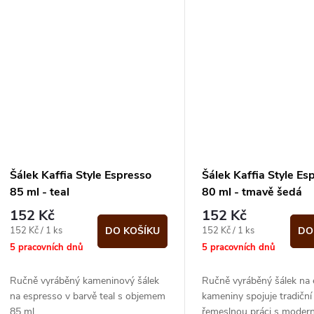
Šálek Kaffia Style Espresso
Šálek Kaffia Style Es
85 ml - teal
80 ml - tmavě šedá
152 Kč
152 Kč
Měrná
Měrná
152 Kč / 1 ks
152 Kč / 1 ks
DO KOŠÍKU
DO
cena:
cena:
5 pracovních dnů
5 pracovních dnů
Ručně vyráběný kameninový šálek
Ručně vyráběný šálek na 
na espresso v barvě teal s objemem
kameniny spojuje tradiční
85 ml
řemeslnou práci s moder