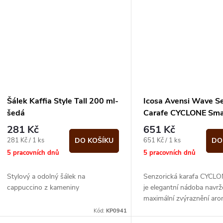
Šálek Kaffia Style Tall 200 ml-
Icosa Avensi Wave S
šedá
Carafe CYCLONE Sma
281 Kč
651 Kč
Měrná
Měrná
281 Kč / 1 ks
651 Kč / 1 ks
DO KOŠÍKU
DO
cena:
cena:
5 pracovních dnů
5 pracovních dnů
Stylový a odolný šálek na
Senzorická karafa CYCLO
cappuccino z kameniny
je elegantní nádoba navr
maximální zvýraznění aro
vaší kávy.
Kód:
KP0941