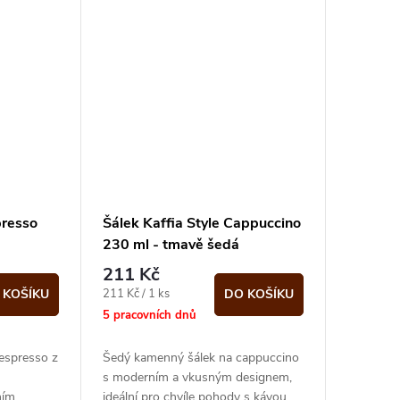
presso
Šálek Kaffia Style Cappuccino
230 ml - tmavě šedá
211 Kč
Měrná
211 Kč / 1 ks
 KOŠÍKU
DO KOŠÍKU
cena:
5 pracovních dnů
espresso z
Šedý kamenný šálek na cappuccino
s moderním a vkusným designem,
ním
ideální pro chvíle pohody s kávou