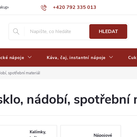
+420 792 335 013
nakupovat
Výdejní místa a ceny dopravy
Často kladené otázky
HLEDAT
ické nápoje
Káva, čaj, instantní nápoje
Cuk
dobí, spotřební materiál
sklo, nádobí, spotřební 
Kelímky,
Nápojové