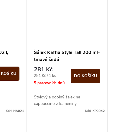
2 l,
Šálek Kaffia Style Tall 200 ml-
tmavé šedá
281 Kč
 KOŠÍKU
Měrná
281 Kč / 1 ks
DO KOŠÍKU
cena:
5 pracovních dnů
Stylový a odolný šálek na
cappuccino z kameniny
Kód:
NA021
Kód:
KP0942