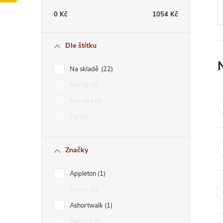
t
0
Kč
1054
Kč
r
Dle štítku
a
Na skladě
22
n
Náš tip
0
Novinka
0
n
Tip
0
í
Značky
p
Appleton
1
a
Ararat
0
n
Ashortwalk
1
Bacardi
0