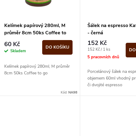
p
s
r
p
Kelímek papírový 280ml, M
Šálek na espresso Ka
o
průměr 8cm 50ks Coffee to
- černá
r
go
152 Kč
60 Kč
d
DO KOŠÍKU
Měrná
152 Kč / 1 ks
DO
Skladem
o
cena:
5 pracovních dnů
u
Kelímek papírový 280ml, M průměr
d
Porcelánový šálek na esp
8cm 50ks Coffee to go
k
objemem 60ml vhodný pro
u
či dvojité espresso
t
Kód:
NA98
k
ů
t
ů