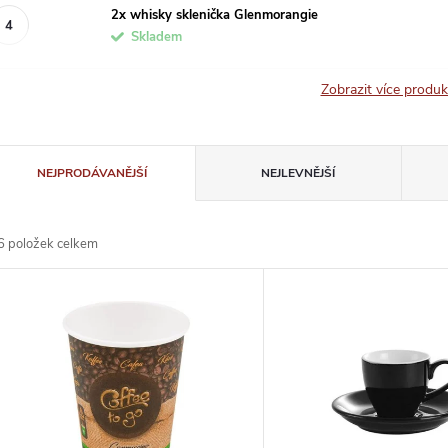
2x whisky sklenička Glenmorangie
Skladem
Zobrazit více produ
Ř
NEJPRODÁVANĚJŠÍ
NEJLEVNĚJŠÍ
a
6
položek celkem
z
V
e
ý
n
p