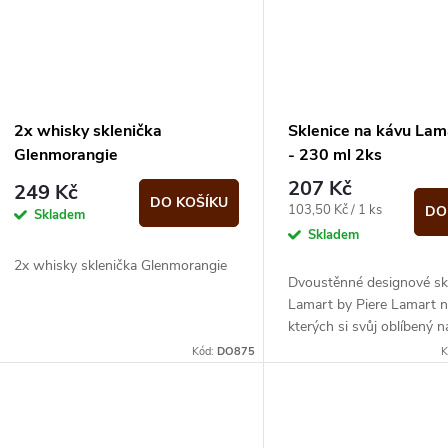
2x whisky sklenička
Sklenice na kávu Lam
Glenmorangie
- 230 ml 2ks
207 Kč
249 Kč
DO KOŠÍKU
Měrná
103,50 Kč / 1 ks
DO
Skladem
cena:
Skladem
2x whisky sklenička Glenmorangie
Dvoustěnné designové sk
Lamart by Piere Lamart n
kterých si svůj oblíbený n
vychutnáte s noblesou.
Kód:
DO875
K