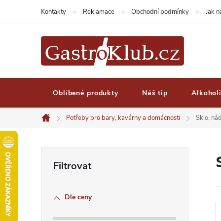
Přejít
Kontakty
Reklamace
Obchodní podmínky
Jak 
na
obsah
Oblíbené produkty
Náš tip
Alkohol
Potřeby pro bary, kavárny a domácnosti
Sklo, ná
Domů
P
o
Dle ceny
s