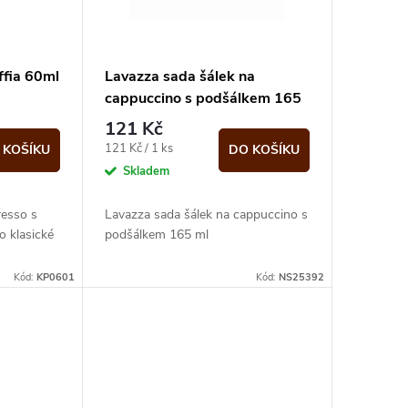
ffia 60ml
Lavazza sada šálek na
cappuccino s podšálkem 165
ml
121 Kč
Měrná
121 Kč / 1 ks
 KOŠÍKU
DO KOŠÍKU
cena:
Skladem
resso s
Lavazza sada šálek na cappuccino s
 klasické
podšálkem 165 ml
Kód:
KP0601
Kód:
NS25392