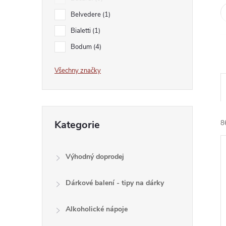
e
Belvedere
1
l
Bialetti
1
Bodum
4
Všechny značky
Přeskočit
Kategorie
8
kategorie
Výhodný doprodej
Dárkové balení - tipy na dárky
í
Alkoholické nápoje
i