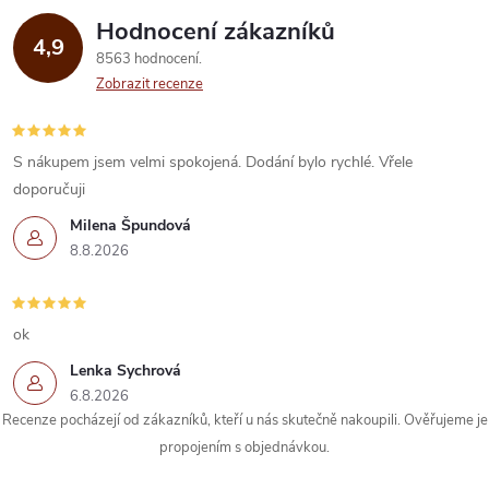
Hodnocení zákazníků
d
4,9
8563 hodnocení
a
Zobrazit recenze
c
í
S nákupem jsem velmi spokojená. Dodání bylo rychlé. Vřele
doporučuji
p
Milena Špundová
r
8.8.2026
v
k
ok
Lenka Sychrová
y
6.8.2026
Recenze pocházejí od zákazníků, kteří u nás skutečně nakoupili. Ověřujeme je
v
propojením s objednávkou.
ý