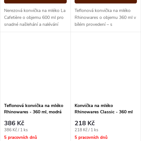
Nerezová konvička na mléko La
Teflonová konvička na mléko
Cafetière o objemu 600 ml pro
Rhinowares o objemu 360 ml v
snadné našlehání a nalévání
bílém provedení – s
mléčné pěny.
nepřilnavým povrchem pro
snadné šlehání a nalévání
mléka.
Teflonová konvička na mléko
Konvička na mléko
Rhinowares - 360 ml, modrá
Rhinowares Classic - 360 ml
386 Kč
218 Kč
Měrná
Měrná
386 Kč / 1 ks
218 Kč / 1 ks
cena:
cena:
5 pracovních dnů
5 pracovních dnů