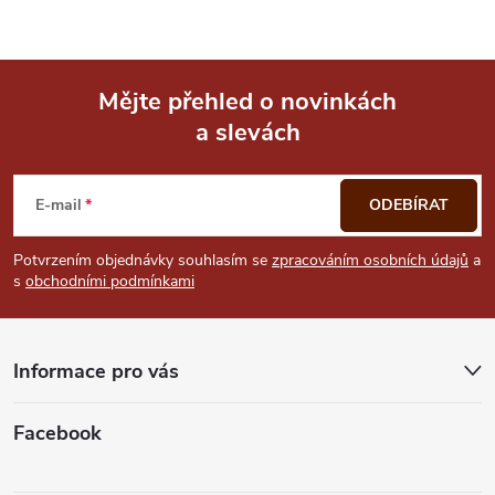
p
i
Mějte přehled o novinkách
s
a slevách
Z
u
á
E-mail
ODEBÍRAT
p
Potvrzením objednávky souhlasím se
zpracováním osobních údajů
a
s
obchodními podmínkami
a
t
Informace pro vás
í
Facebook