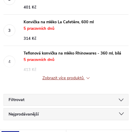
401 Kč
Konvička na mléko La Cafetière, 600 ml
5 pracovních dnů
314 Kč
Teflonová konvička na mléko Rhinowares - 360 ml, bílá
5 pracovních dnů
413 Kč
Zobrazit více produktů
Filtrovat
Ř
Nejprodávanější
a
Nejlevnější