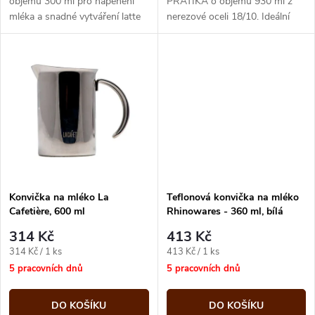
u
objemu 300 ml pro napěnění
PRATIKA o objemu 930 ml z
mléka a snadné vytváření latte
nerezové oceli 18/10. Ideální
k
art. Kompaktní pomocník ke
pro našlehání mléčné pěny
k
každému domácímu
parní tryskou, vyrobeno v Itálii.
t
baristovskému...
t
ů
ů
Konvička na mléko La
Teflonová konvička na mléko
Cafetière, 600 ml
Rhinowares - 360 ml, bílá
314 Kč
413 Kč
Měrná
Měrná
314 Kč / 1 ks
413 Kč / 1 ks
cena:
cena:
5 pracovních dnů
5 pracovních dnů
DO KOŠÍKU
DO KOŠÍKU