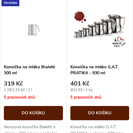
V
Novinka
Nejdražší
z
ý
Abecedně
e
p
n
i
í
s
p
Konvička na mléko Bialetti
Konvička na mléko G.A.T.
300 ml
PRATIKA - 930 ml
p
r
319 Kč
401 Kč
r
Měrná
Měrná
1 063,33 Kč / 1 l
401 Kč / 1 ks
o
cena:
cena:
5 pracovních dnů
5 pracovních dnů
o
d
DO KOŠÍKU
DO KOŠÍKU
d
u
Nerezová konvička Bialetti o
Konvička na mléko G.A.T.