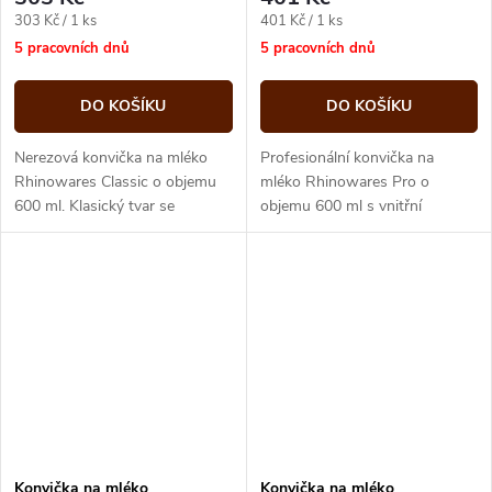
Měrná
Měrná
303 Kč / 1 ks
401 Kč / 1 ks
cena:
cena:
5 pracovních dnů
5 pracovních dnů
DO KOŠÍKU
DO KOŠÍKU
Nerezová konvička na mléko
Profesionální konvička na
Rhinowares Classic o objemu
mléko Rhinowares Pro o
600 ml. Klasický tvar se
objemu 600 ml s vnitřní
zobáčkem pro šlehání mléčné
odměrkou, díky které snížíte
pěny a tvorbu latte art.
množství nevyužitého mléka a
ušetříte při...
Konvička na mléko
Konvička na mléko