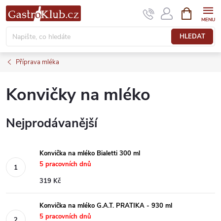
Přejít
NÁKUPNÍ
KOŠÍK
na
obsah
HLEDAT
Příprava mléka
Konvičky na mléko
Nejprodávanější
Konvička na mléko Bialetti 300 ml
5 pracovních dnů
319 Kč
Konvička na mléko G.A.T. PRATIKA - 930 ml
5 pracovních dnů