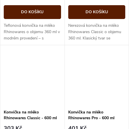
DO KOŠÍKU
DO KOŠÍKU
Teflonová konvička na mléko
Nerezová konvička na mléko
Rhinowares o objemu 360 ml v
Rhinowares Classic o objemu
modrém provedení – s
360 ml. Klasický tvar se
nepřilnavým povrchem pro
zobáčkem pro šlehání mléčné
snadné šlehání a nalévání
pěny a tvorbu latte art.
mléka.
Konvička na mléko
Konvička na mléko
Rhinowares Classic - 600 ml
Rhinowares Pro - 600 ml
303 Kč
401 Kč