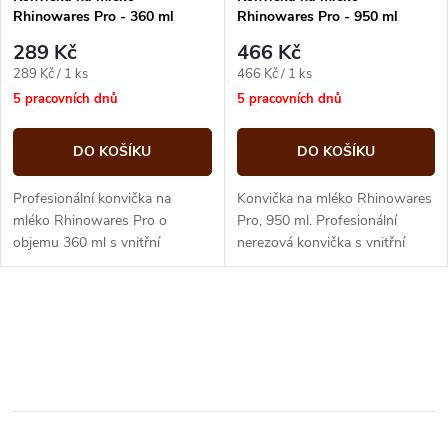
Rhinowares Pro - 360 ml
Rhinowares Pro - 950 ml
289 Kč
466 Kč
Měrná
Měrná
289 Kč / 1 ks
466 Kč / 1 ks
cena:
cena:
5 pracovních dnů
5 pracovních dnů
DO KOŠÍKU
DO KOŠÍKU
Profesionální konvička na
Konvička na mléko Rhinowares
mléko Rhinowares Pro o
Pro, 950 ml. Profesionální
objemu 360 ml s vnitřní
nerezová konvička s vnitřní
odměrkou, díky které snížíte
stupnicí pro přesné našlehání
množství nevyužitého mléka a
mléčné pěny.
ušetříte při...
O
v
l
á