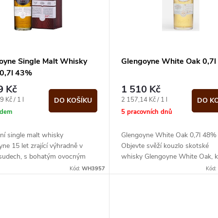
oyne Single Malt Whisky
Glengoyne White Oak 0,7
0,7l 43%
9 Kč
1 510 Kč
Měrná
 Kč / 1 l
2 157,14 Kč / 1 l
DO KOŠÍKU
DO K
cena:
adem
5 pracovních dnů
ní single malt whisky
Glengoyne White Oak 0,7l 48%
ne 15 let zrající výhradně v
Objevte svěží kouzlo skotské
 sudech, s bohatým ovocným
whisky Glengoyne White Oak, k
em a jemně kořeněným
zraje v sudech z amerického bíl
Kód:
WH3957
Kód:
erem. Ve vůni...
dubu....