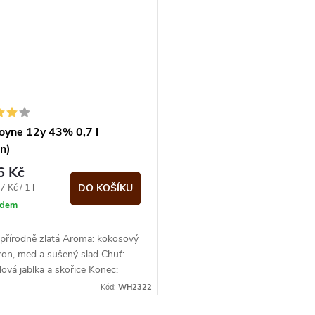
oyne 12y 43% 0,7 l
n)
6 Kč
 Kč / 1 l
DO KOŠÍKU
adem
 přírodně zlatá Aroma: kokosový
itron, med a sušený slad Chuť:
ová jablka a skořice Konec:
Kód:
WH2322