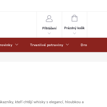
Zpracování osobních dat
Zásady ochrany osobních údajů
Zásady po
NÁKUPNÍ
KOŠÍK
Prázdný košík
Přihlášení
rovinky
Trvanlivé potraviny
Drogerie
azníky, kteří chtějí whisky s elegancí, hloubkou a