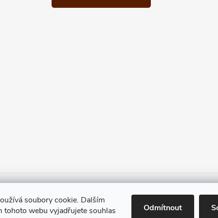
Heureka.cz
Facebook
Instagram
Bonvolo - přidej se taky
oužívá soubory cookie. Dalším
Odmítnout
S
 tohoto webu vyjadřujete souhlas