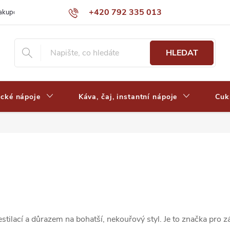
+420 792 335 013
nakupovat
Výdejní místa a ceny dopravy
Často kladené otázky
HLEDAT
ické nápoje
Káva, čaj, instantní nápoje
Cuk
ilací a důrazem na bohatší, nekouřový styl. Je to značka pro zák