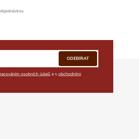
s objednávkou.
ODEBÍRAT
racováním osobních údajů
a s
obchodními