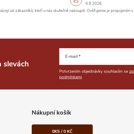
6.8.2026
zejí od zákazníků, kteří u nás skutečně nakoupili. Ověřujeme je propojením 
E-mail
a slevách
Potvrzením objednávky souhlasím se
zp
podmínkami
Nákupní košík
0
KS /
0 KČ