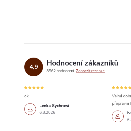
O
v
l
á
d
Hodnocení zákazníků
4,9
a
8562 hodnocení
Zobrazit recenze
c
í
ok
Velmi dobr
přepravní 
p
Lenka Sychrová
6.8.2026
I
r
6.
v