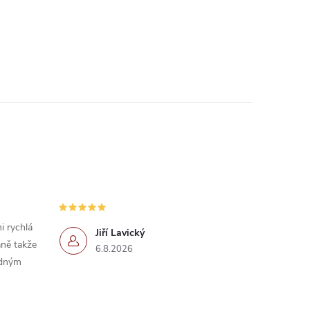
i rychlá
Jiří Lavický
ně takže
6.8.2026
idným