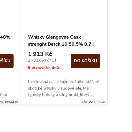
l 48%
Whisky Glengoyne Cask
strenght Batch 10 59,5% 0,7 l
(karton)
1 913 Kč
Měrná
2 732,86 Kč / 1 l
OŠÍKU
DO KOŠÍKU
cena:
5 pracovních dnů
Limitovaná edice každoročního stáčení
skotské whisky v sudové síle. Má
terá
typický bohatý a silný profil, který je
ého
velmi oblíbený. Glengoyne používá...
WH994439
Kód:
WH99964