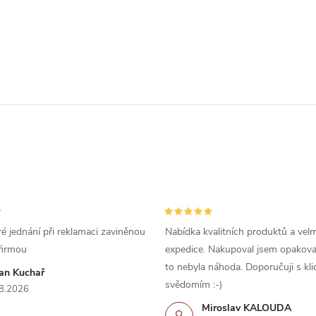
é jednání při reklamaci zaviněnou
Nabídka kvalitních produktů a velm
firmou
expedice. Nakupoval jsem opakova
to nebyla náhoda. Doporučuji s kl
van Kuchař
svědomím :-)
8.2026
Miroslav KALOUDA