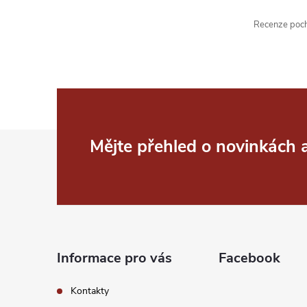
k
Recenze pochá
y
v
ý
p
Z
Mějte přehled o novinkách
i
á
s
p
u
a
Informace pro vás
Facebook
t
Kontakty