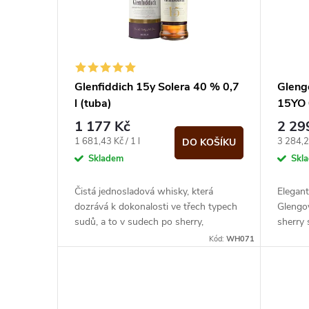
i
p
s
r
p
Glenfiddich 15y Solera 40 % 0,7
Gleng
o
l (tuba)
15YO 
r
1 177 Kč
2 29
d
o
Měrná
Měrná
1 681,43 Kč / 1 l
3 284,29
DO KOŠÍKU
cena:
cena:
Skladem
Skl
u
d
Čistá jednosladová whisky, která
Elegant
k
dozrává k dokonalosti ve třech typech
Glengoy
u
sudů, a to v sudech po sherry,
sherry
t
tradičních dubových a nových
profil
Kód:
WH071
k
dubových sudech.
charakt
ů
t