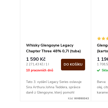
ů
Whisky Glengoyne Legacy
Gleng
Chapter Three 48% 0,7l (tuba)
(karto
1 590 Kč
1 19
Měrná
Měrná
2 271,43 Kč / 1 l
1 708,57
DO KOŠÍKU
cena:
cena:
10 pracovních dnů
Skl
Tato 3. vydání Legacy Series oslavuje
Barva:
Sira Arthura Johna Teddera, správce
olej, c
daně z Glengoyne, který pomohl
karamel
definovat whisky, jak ji známe dnes, a...
dlouhý
Kód:
WH990043