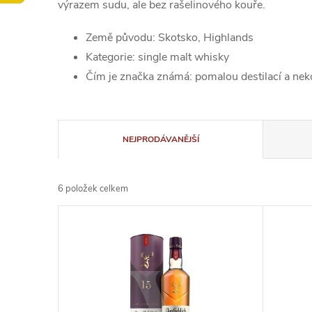
výrazem sudu, ale bez rašelinového kouře.
Země původu: Skotsko, Highlands
Kategorie: single malt whisky
Čím je značka známá: pomalou destilací a ne
Ř
NEJPRODÁVANĚJŠÍ
a
6
položek celkem
z
V
e
ý
n
p
í