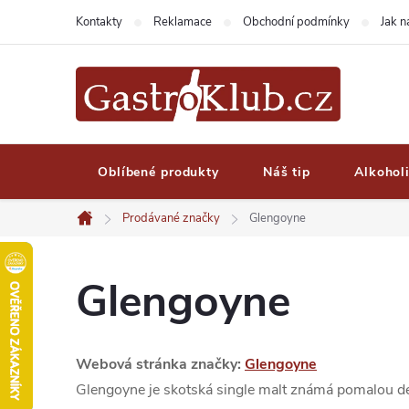
Přejít
Kontakty
Reklamace
Obchodní podmínky
Jak 
na
obsah
Oblíbené produkty
Náš tip
Alkohol
Prodávané značky
Glengoyne
Domů
Glengoyne
Webová stránka značky:
Glengoyne
Glengoyne je skotská single malt známá pomalou dest