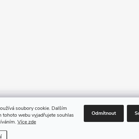
Heureka.cz
Facebook
Instagram
Bonvolo - přidej se taky
oužívá soubory cookie. Dalším
Odmítnout
S
 tohoto webu vyjadřujete souhlas
žíváním.
Více zde
vit nastavení cookies
í