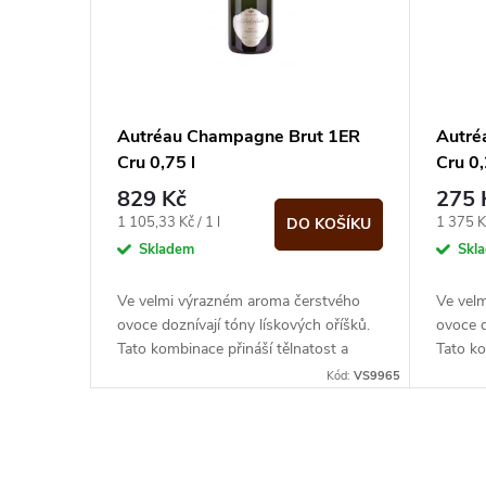
i
p
s
r
p
Autréau Champagne Brut 1ER
Autré
o
Cru 0,75 l
Cru 0,
r
829 Kč
275 
d
o
Měrná
Měrná
1 105,33 Kč / 1 l
1 375 Kč
DO KOŠÍKU
cena:
cena:
Skladem
Skl
u
d
Ve velmi výrazném aroma čerstvého
Ve vel
k
ovoce doznívají tóny lískových oříšků.
ovoce d
u
Tato kombinace přináší tělnatost a
Tato ko
t
zároveň jemnost
zárove
Kód:
VS9965
k
ů
t
O