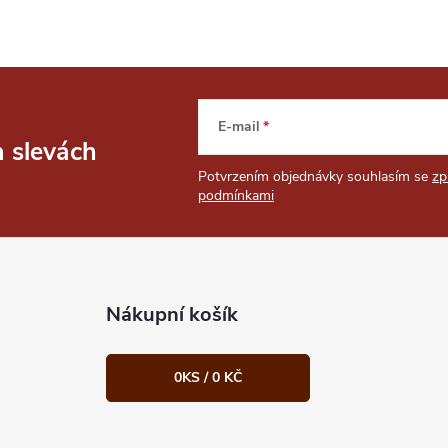
E-mail
a slevách
Potvrzením objednávky souhlasím se
zp
podmínkami
Nákupní košík
0
KS /
0 KČ