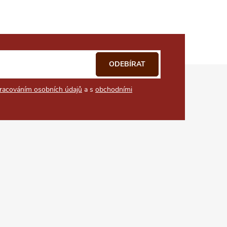
ODEBÍRAT
racováním osobních údajů
a s
obchodními