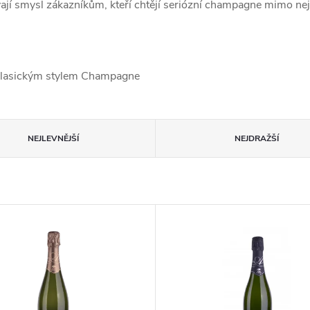
ávají smysl zákazníkům, kteří chtějí seriózní champagne mimo ne
 klasickým stylem Champagne
NEJLEVNĚJŠÍ
NEJDRAŽŠÍ