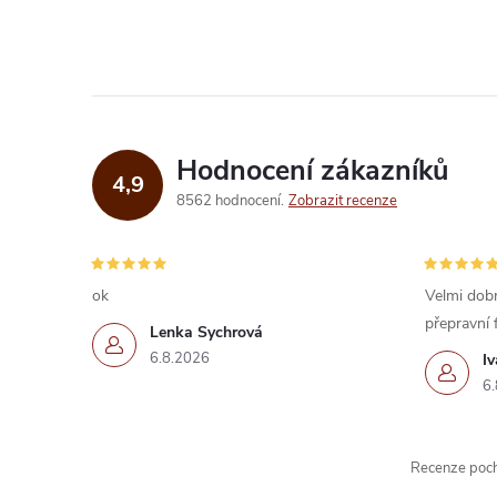
ů
v
l
á
d
Hodnocení zákazníků
4,9
a
8562 hodnocení
Zobrazit recenze
c
í
ok
Velmi dobr
přepravní 
p
Lenka Sychrová
6.8.2026
I
r
6.
v
k
Recenze pochá