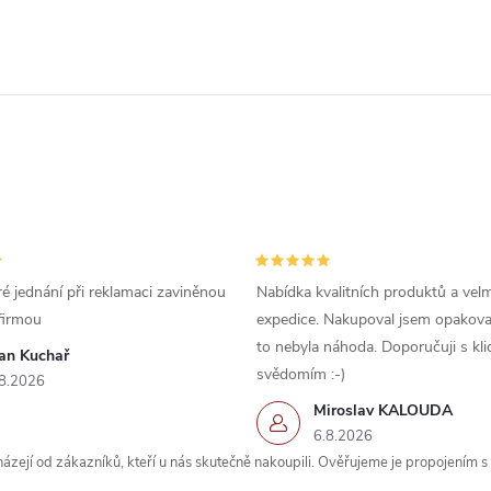
é jednání při reklamaci zaviněnou
Nabídka kvalitních produktů a velm
firmou
expedice. Nakupoval jsem opakova
to nebyla náhoda. Doporučuji s kl
van Kuchař
svědomím :-)
8.2026
Miroslav KALOUDA
6.8.2026
zejí od zákazníků, kteří u nás skutečně nakoupili. Ověřujeme je propojením 