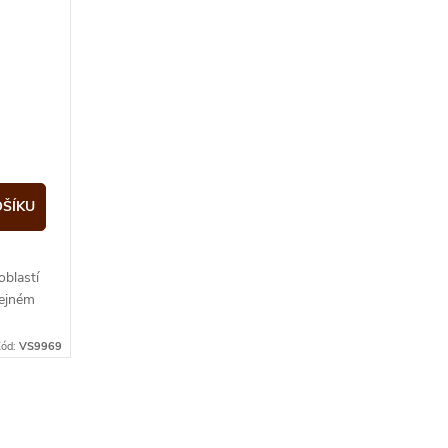
OŠÍKU
blastí
tejném
ód:
VS9969