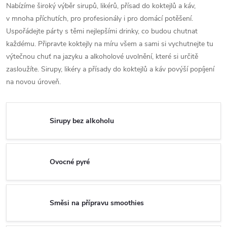
Nabízíme široký výběr sirupů, likérů, přísad do koktejlů a káv,
v mnoha příchutích, pro profesionály i pro domácí potěšení.
Uspořádejte párty s těmi nejlepšími drinky, co budou chutnat
každému. Připravte koktejly na míru všem a sami si vychutnejte tu
výtečnou chuť na jazyku a alkoholové uvolnění, které si určitě
zasloužíte. Sirupy, likéry a přísady do koktejlů a káv povýší popíjení
na novou úroveň.
Sirupy bez alkoholu
Ovocné pyré
Směsi na přípravu smoothies