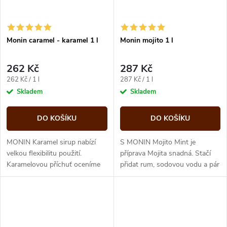
Monin caramel - karamel 1 l
Monin mojito 1 l
262 Kč
287 Kč
Měrná
Měrná
262 Kč / 1 l
287 Kč / 1 l
cena:
cena:
Skladem
Skladem
DO KOŠÍKU
DO KOŠÍKU
MONIN Karamel sirup nabízí
S MONIN Mojito Mint je
velkou flexibilitu použití.
příprava Mojita snadná. Stačí
Karamelovou příchuť oceníme
přidat rum, sodovou vodu a pár
při přípravě ochucených
kapek limety! Mojito je nyní
kávových nápojů, cocktailů,
jasnou hvězdou mezi majiteli...
zákusků a...