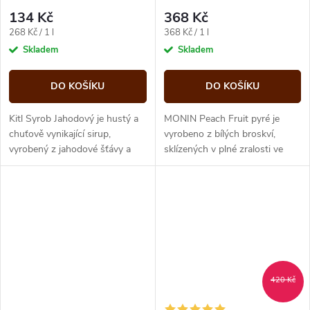
134 Kč
368 Kč
Měrná
Měrná
268 Kč / 1 l
368 Kč / 1 l
cena:
cena:
Skladem
Skladem
DO KOŠÍKU
DO KOŠÍKU
Kitl Syrob Jahodový je hustý a
MONIN Peach Fruit pyré je
chuťově vynikající sirup,
vyrobeno z bílých broskví,
vyrobený z jahodové šťávy a
sklízených v plné zralosti ve
jahodové dužniny. Obsahuje
středomoří. Z Vašeho Bellini
vysoký podíl ovocné složky.
udělají nezapomenutelnou
Vyrábí...
záležitost.
420 Kč