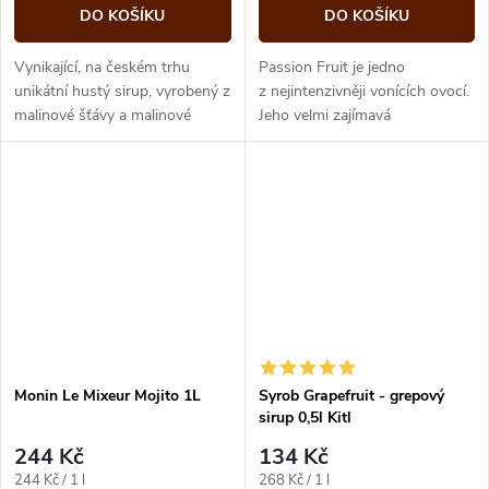
DO KOŠÍKU
DO KOŠÍKU
Vynikající, na českém trhu
Passion Fruit je jedno
unikátní hustý sirup, vyrobený z
z nejintenzivněji vonících ovocí.
malinové šťávy a malinové
Jeho velmi zajímavá
dužniny. Obsahuje vysoký podíl
semínkovitá dužina se
ovocné složky, na 100 ml...
vyznačuje jasně oranžovou
barvou, velmi jemným...
Monin Le Mixeur Mojito 1L
Syrob Grapefruit - grepový
sirup 0,5l Kitl
244 Kč
134 Kč
Měrná
Měrná
244 Kč / 1 l
268 Kč / 1 l