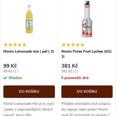
z
ý
Abecedně
e
p
n
i
í
s
p
Monin Lemonade mix ( pet ) 1l
Monin Puree Fruit Lychee (liči)
1l
p
r
99 Kč
381 Kč
r
Měrná
Měrná
99 Kč / 1 l
381 Kč / 1 l
o
cena:
cena:
Skladem
5 pracovních dnů
o
d
DO KOŠÍKU
DO KOŠÍKU
d
u
Monin Lemonade Mix je to nyní
Přidejte orientální chuť a barvu
u
i jeden z nejsnadnějších letních
do nápojů nebo polev! Monin
nápojů, který díky
pyré liči je bohaté na vitamín C.