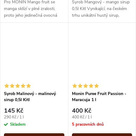
Pro MONIN Mango fruit se
Syrob Mangový - mango sirup
manga sklízí v plné zralosti,
0,5l Kitl Vynikající, na českém
proto jeho jedinečná ovocná
trhu unikátní hustý sirup,
chuť a konzistence odpovídá
vyrobený z malinové šťávy a
opravdovému mangu.
malinové dužniny. Obsahuje...
Syrob Malinový - malinový
Monin Puree Fruit Passion -
sirup 0,5l Kitl
Maracuja 1 l
145 Kč
400 Kč
Měrná
Měrná
290 Kč / 1 l
400 Kč / 1 l
cena:
cena:
Skladem
5 pracovních dnů