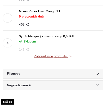
Monin Puree Fruit Mango 1 l
5 pracovních dnů
405 Kč
Syrob Mangový - mango sirup 0,5l Kitl
Skladem
145 Kč
Zobrazit více produktů
Filtrovat
Ř
Nejprodávanější
a
Nejlevnější
V
Náš tip
Nejdražší