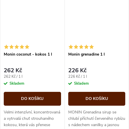
Monin coconut - kokos 1 l
Monin grenadine 1 l
262 Kč
226 Kč
Měrná
Měrná
262 Kč / 1 l
226 Kč / 1 l
cena:
cena:
Skladem
Skladem
DO KOŠÍKU
DO KOŠÍKU
Velmi intenzívní, koncentrovaná
MONIN Grenadina sirup se
a vytrvalá chuť strouhaného
chlubí příchutí červeného rybízu
kokosu, která vás přenese
s nádechem vanilky a jasnou