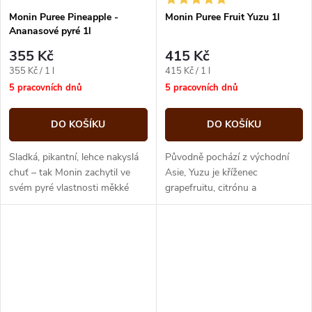
Monin Puree Pineapple -
Monin Puree Fruit Yuzu 1l
Ananasové pyré 1l
355 Kč
415 Kč
Měrná
Měrná
355 Kč / 1 l
415 Kč / 1 l
cena:
cena:
5 pracovních dnů
5 pracovních dnů
DO KOŠÍKU
DO KOŠÍKU
Sladká, pikantní, lehce nakyslá
Původně pochází z východní
chuť – tak Monin zachytil ve
Asie, Yuzu je kříženec
svém pyré vlastnosti měkké
grapefruitu, citrónu a
dužiny zralého ananasu. Díky
kyselé mandarinky. Během
Ananasovému pyré Monin
čínské dynastie Tang, se Yuzu...
dodáte...