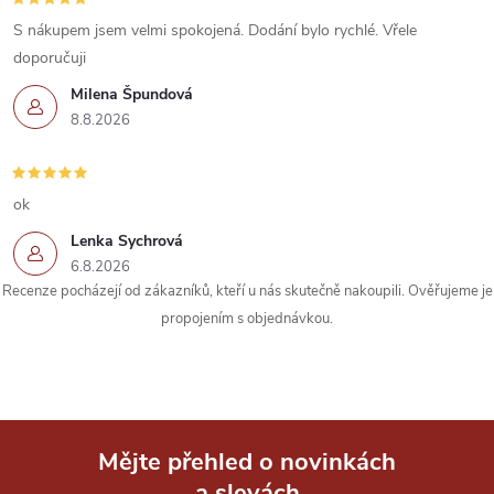
v
S nákupem jsem velmi spokojená. Dodání bylo rychlé. Vřele
k
doporučuji
Milena Špundová
y
8.8.2026
v
ý
ok
p
Lenka Sychrová
6.8.2026
i
Recenze pocházejí od zákazníků, kteří u nás skutečně nakoupili. Ověřujeme je
s
propojením s objednávkou.
u
Mějte přehled o novinkách
a slevách