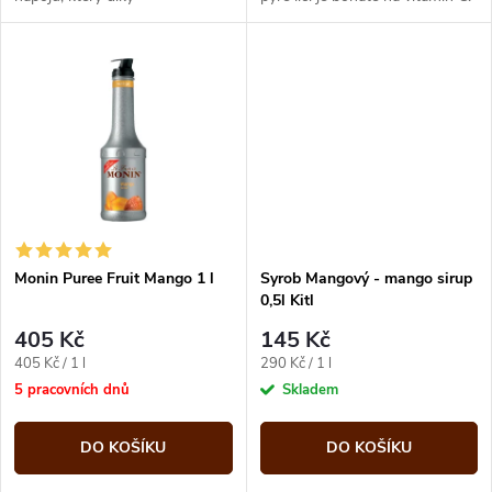
k
kombinovatelnosti s dalšími
k
ovocnými, bylinnými nebo
t
květinovými...
t
ů
ů
Monin Puree Fruit Mango 1 l
Syrob Mangový - mango sirup
0,5l Kitl
405 Kč
145 Kč
Měrná
Měrná
405 Kč / 1 l
290 Kč / 1 l
cena:
cena:
5 pracovních dnů
Skladem
DO KOŠÍKU
DO KOŠÍKU