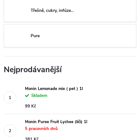
Třešně, cukry, infúze...
Pure
Nejprodávanější
Monin Lemonade mix ( pet ) 1l
Skladem
99 Kč
Monin Puree Fruit Lychee (liči) 1l
5 pracovních dnů
381 Kč