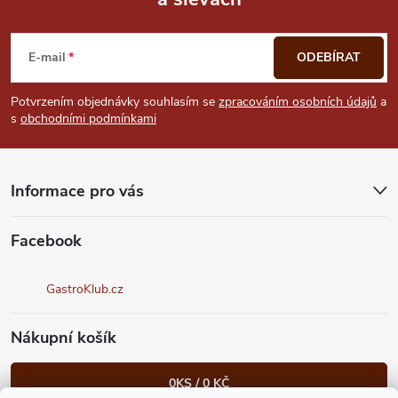
Z
á
E-mail
ODEBÍRAT
p
Potvrzením objednávky souhlasím se
zpracováním osobních údajů
a
s
obchodními podmínkami
a
t
Informace pro vás
í
Facebook
GastroKlub.cz
Nákupní košík
0
KS /
0 KČ