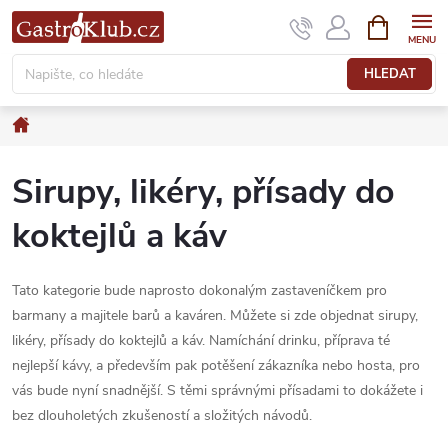
Přejít
NÁKUPNÍ
KOŠÍK
na
obsah
HLEDAT
Domů
Sirupy, likéry, přísady do
koktejlů a káv
Tato kategorie bude naprosto dokonalým zastaveníčkem pro
barmany a majitele barů a kaváren. Můžete si zde objednat sirupy,
likéry, přísady do koktejlů a káv. Namíchání drinku, příprava té
nejlepší kávy, a především pak potěšení zákazníka nebo hosta, pro
vás bude nyní snadnější. S těmi správnými přísadami to dokážete i
bez dlouholetých zkušeností a složitých návodů.