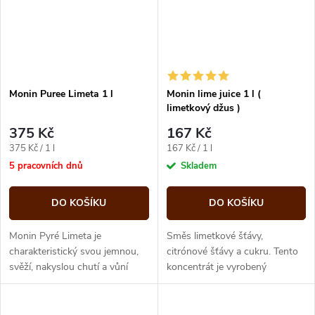
Monin Puree Limeta 1 l
Monin lime juice 1 l (
limetkový džus )
375 Kč
167 Kč
Měrná
Měrná
375 Kč / 1 l
167 Kč / 1 l
cena:
cena:
5 pracovních dnů
Skladem
DO KOŠÍKU
DO KOŠÍKU
Monin Pyré Limeta je
Směs limetkové šťávy,
charakteristický svou jemnou,
citrónové šťávy a cukru. Tento
svěží, nakyslou chutí a vůní
koncentrát je vyrobený
pocházející z dužiny, šťávy i
z nejméně 50 procentní šťávy,
kůry.
proto cordial (šťávový)