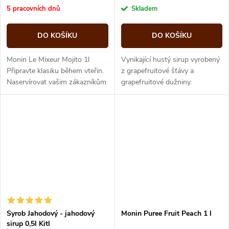
cena:
cena:
5 pracovních dnů
Skladem
DO KOŠÍKU
DO KOŠÍKU
Monin Le Mixeur Mojito 1l
Vynikající hustý sirup vyrobený
Připravte klasiku během vteřin.
z grapefruitové šťávy a
Naservírovat vašim zákazníkům
grapefruitové dužniny.
nebo návštěvě Mojito je nyní
Obsahuje vysoký podíl ovocné
snazší než kdy dříve. S Le...
složky, 100ml sirupu vyrobeno
ze 104ml...
Syrob Jahodový - jahodový
Monin Puree Fruit Peach 1 l
sirup 0,5l Kitl