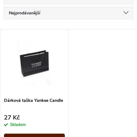
Ř
Nejprodávanější
a
Nejlevnější
V
Nejdražší
z
ý
Abecedně
e
p
n
i
í
s
p
Dárková taška Yankee Candle
p
r
27 Kč
r
Skladem
o