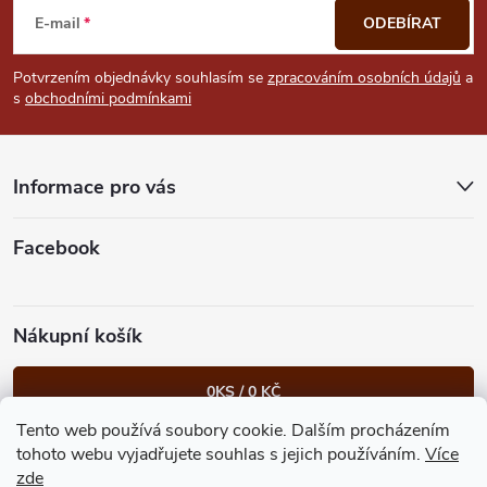
u
á
E-mail
ODEBÍRAT
p
Potvrzením objednávky souhlasím se
zpracováním osobních údajů
a
s
obchodními podmínkami
a
t
Informace pro vás
í
Facebook
Nákupní košík
0
KS /
0 KČ
Tento web používá soubory cookie. Dalším procházením
Heureka.cz
Facebook
Instagram
Bonvolo - přidej se taky
tohoto webu vyjadřujete souhlas s jejich používáním.
Více
zde