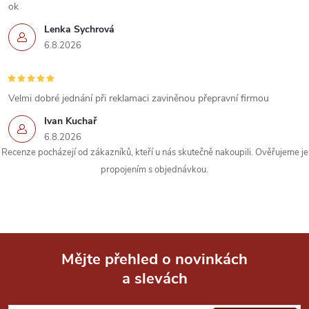
í
ok
Lenka Sychrová
p
6.8.2026
r
v
Velmi dobré jednání při reklamaci zaviněnou přepravní firmou
k
Ivan Kuchař
6.8.2026
y
Recenze pocházejí od zákazníků, kteří u nás skutečně nakoupili. Ověřujeme je
propojením s objednávkou.
v
ý
p
i
Mějte přehled o novinkách
a slevách
Z
s