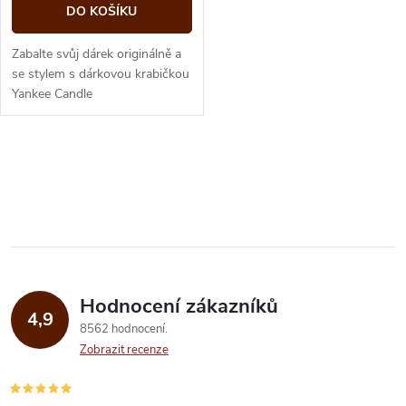
o
DO KOŠÍKU
d
d
Zabalte svůj dárek originálně a
u
se stylem s dárkovou krabičkou
Yankee Candle
u
k
k
O
t
t
v
ů
ů
l
á
Hodnocení zákazníků
d
4,9
8562 hodnocení
a
Zobrazit recenze
c