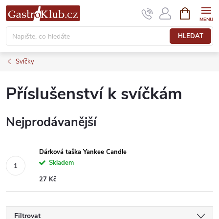
Přejít
NÁKUPNÍ
KOŠÍK
na
obsah
HLEDAT
Svíčky
Příslušenství k svíčkám
Nejprodávanější
Dárková taška Yankee Candle
Skladem
27 Kč
Filtrovat