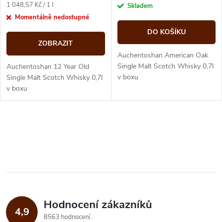
r
Měrná
1 048,57 Kč / 1 l
Skladem
o
cena:
Momentálně nedostupné
o
DO KOŠÍKU
d
ZOBRAZIT
d
Auchentoshan American Oak
u
Single Malt Scotch Whisky 0,7l
Auchentoshan 12 Year Old
v boxu
u
Single Malt Scotch Whisky 0,7l
v boxu
k
k
t
O
t
ů
v
ů
l
á
Hodnocení zákazníků
d
4,9
8563 hodnocení