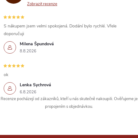
a
Zobrazit recenze
c
í
S nákupem jsem velmi spokojená. Dodání bylo rychlé. Vřele
doporučuji
p
Milena Špundová
r
8.8.2026
v
k
ok
Lenka Sychrová
y
6.8.2026
Recenze pocházejí od zákazníků, kteří u nás skutečně nakoupili. Ověřujeme je
v
propojením s objednávkou.
ý
p