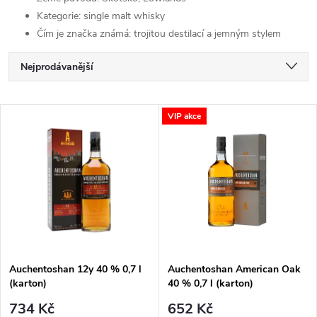
Kategorie: single malt whisky
Čím je značka známá: trojitou destilací a jemným stylem
Ř
Nejprodávanější
a
Nejlevnější
V
VIP akce
Nejdražší
z
ý
Abecedně
e
p
n
i
í
s
p
Auchentoshan 12y 40 % 0,7 l
Auchentoshan American Oak
(karton)
40 % 0,7 l (karton)
p
r
734 Kč
652 Kč