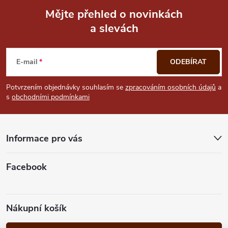
i
Mějte přehled o novinkách
s
a slevách
Z
u
á
E-mail
ODEBÍRAT
p
Potvrzením objednávky souhlasím se
zpracováním osobních údajů
a
s
obchodními podmínkami
a
t
Informace pro vás
í
Facebook
Nákupní košík