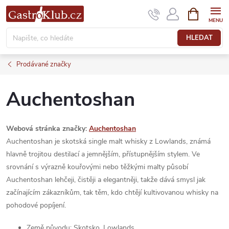
Přejít
NÁKUPNÍ
KOŠÍK
na
obsah
HLEDAT
Prodávané značky
Auchentoshan
Webová stránka značky:
Auchentoshan
Auchentoshan je skotská single malt whisky z Lowlands, známá
hlavně trojitou destilací a jemnějším, přístupnějším stylem. Ve
srovnání s výrazně kouřovými nebo těžkými malty působí
Auchentoshan lehčeji, čistěji a elegantněji, takže dává smysl jak
začínajícím zákazníkům, tak těm, kdo chtějí kultivovanou whisky na
pohodové popíjení.
Země původu: Skotsko, Lowlands