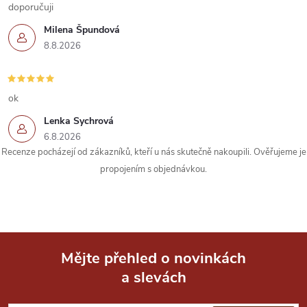
k
doporučuji
Milena Špundová
y
8.8.2026
v
ý
ok
p
Lenka Sychrová
6.8.2026
i
Recenze pocházejí od zákazníků, kteří u nás skutečně nakoupili. Ověřujeme je
s
propojením s objednávkou.
u
Mějte přehled o novinkách
a slevách
Z