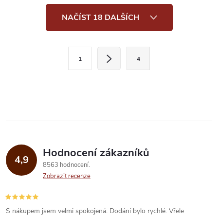
ovocnou chuť,...
O
NAČÍST 18 DALŠÍCH
v
l
S
1
4
t
á
r
d
á
a
n
k
c
o
í
v
Hodnocení zákazníků
4,9
á
p
8563 hodnocení
n
Zobrazit recenze
r
í
v
S nákupem jsem velmi spokojená. Dodání bylo rychlé. Vřele