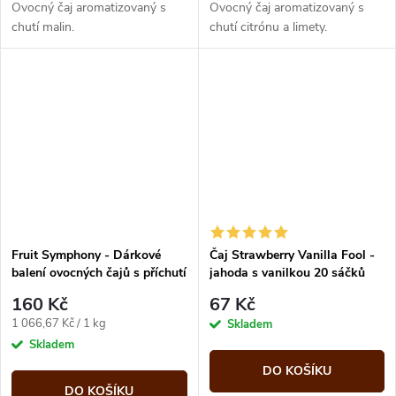
Ovocný čaj aromatizovaný s
Ovocný čaj aromatizovaný s
chutí malin.
chutí citrónu a limety.
Fruit Symphony - Dárkové
Čaj Strawberry Vanilla Fool -
balení ovocných čajů s příchutí
jahoda s vanilkou 20 sáčků
60x2g Liran
London fruit and herbs
160 Kč
67 Kč
Měrná
1 066,67 Kč / 1 kg
Skladem
cena:
Skladem
DO KOŠÍKU
DO KOŠÍKU