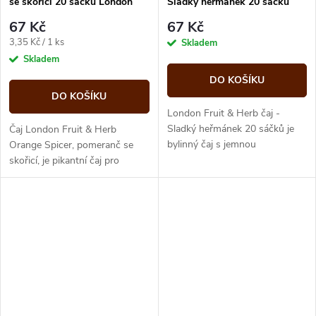
se skořicí 20 sáčků London
Sladký heřmánek 20 sáčků
fruit and herbs
67 Kč
67 Kč
Měrná
3,35 Kč / 1 ks
Skladem
cena:
Skladem
DO KOŠÍKU
DO KOŠÍKU
London Fruit & Herb čaj -
Sladký heřmánek 20 sáčků je
Čaj London Fruit & Herb
bylinný čaj s jemnou
Orange Spicer, pomeranč se
heřmánkovou chutí, vhodný pro
skořicí, je pikantní čaj pro
klidné chvíle odpočinku během
zahřátí, ideální pro chladné
dne i...
zimní dny. Hřebíček se skořici
vás...