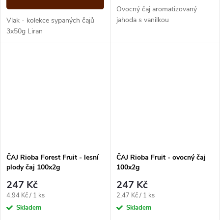
Ovocný čaj aromatizovaný
jahoda s vanilkou
Vlak - kolekce sypaných čajů
3x50g Liran
ČAJ Rioba Forest Fruit - lesní
ČAJ Rioba Fruit - ovocný čaj
plody čaj 100x2g
100x2g
247 Kč
247 Kč
Měrná
Měrná
4,94 Kč / 1 ks
2,47 Kč / 1 ks
cena:
cena:
Skladem
Skladem