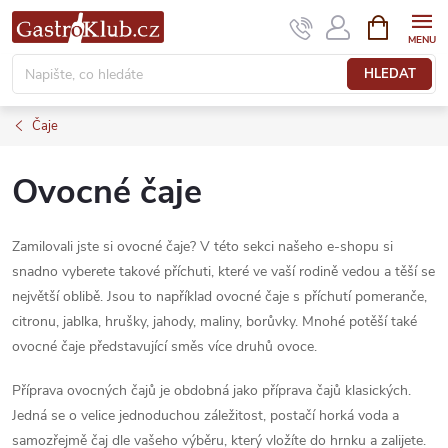
Přejít
NÁKUPNÍ
KOŠÍK
na
obsah
HLEDAT
Čaje
Ovocné čaje
Zamilovali jste si ovocné čaje? V této sekci našeho e-shopu si
snadno vyberete takové příchuti, které ve vaší rodině vedou a těší se
největší oblibě. Jsou to například ovocné čaje s příchutí pomeranče,
citronu, jablka, hrušky, jahody, maliny, borůvky. Mnohé potěší také
ovocné čaje představující směs více druhů ovoce.
Příprava ovocných čajů je obdobná jako příprava čajů klasických.
Jedná se o velice jednoduchou záležitost, postačí horká voda a
samozřejmě čaj dle vašeho výběru, který vložíte do hrnku a zalijete.