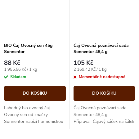
BIO Čaj Ovocný sen 45g
Čaj Ovocná poznávací sada
Sonnentor
Sonnentor 48,4 g
88 Kč
105 Kč
Měrná
Měrná
1 955,56 Kč / 1 kg
2 169,42 Kč / 1 kg
cena:
cena:
Skladem
Momentálně nedostupné
DO KOŠÍKU
DO KOŠÍKU
Lahodný bio ovocný čaj
Čaj Ovocná poznávací sada
Ovocný sen od značky
Sonnentor 48,4 g.
Sonnentor nabízí harmonickou
Příprava: Čajový sáček na šálek
kombinaci ovoce s jemným
(cca 250 ml) přelejte vroucí
přírodním aroma. Přináší plnou
vodou a nechte 5-10 min....