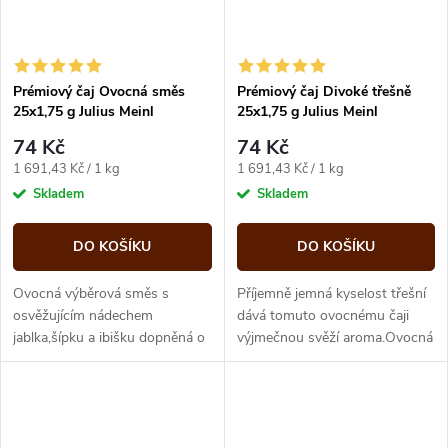
Prémiový čaj Ovocná směs
Prémiový čaj Divoké třešně
25x1,75 g Julius Meinl
25x1,75 g Julius Meinl
74 Kč
74 Kč
Měrná
Měrná
1 691,43 Kč / 1 kg
1 691,43 Kč / 1 kg
cena:
cena:
Skladem
Skladem
DO KOŠÍKU
DO KOŠÍKU
Ovocná výběrová směs s
Příjemně jemná kyselost třešní
osvěžujícím nádechem
dává tomuto ovocnému čaji
jablka,šípku a ibišku dopněná o
výjmečnou svěží aroma.Ovocná
pomeranč,skořici a
kombinace vytváří v šálku
citrón. Jednotlivě balené sáčky
krásnou červenou
barvu. Jednotlivě...