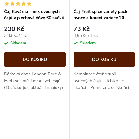
Čaj Kavárna - mix ovocných
Čaj Fruit spice variety pack -
čajů v plechové dóze 60 sáčků
ovoce a koření variace 20
London fruit and herbs
sáčků London fruit and herbs
230 Kč
73 Kč
Měrná
Měrná
3,83 Kč / 1 ks
3,65 Kč / 1 ks
cena:
cena:
Skladem
Skladem
DO KOŠÍKU
DO KOŠÍKU
Dárková dóza London Fruit &
Kombinace čtyř druhů
Herb se směsí ovocných čajů,
ovocných čajů: - Jablko se
60 sáčků (dle aktuální nabídky)
skořicí - Pomeranč se skořicí -
Černý rybíz - Citron s limetou