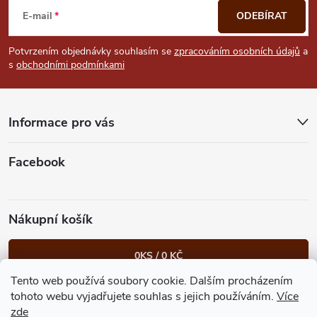
á
E-mail
ODEBÍRAT
p
Potvrzením objednávky souhlasím se
zpracováním osobních údajů
a
s
obchodními podmínkami
a
t
Informace pro vás
í
Facebook
Nákupní košík
0
KS /
0 KČ
Tento web používá soubory cookie. Dalším procházením
Heureka.cz
Facebook
Instagram
Bonvolo - přidej se taky
tohoto webu vyjadřujete souhlas s jejich používáním.
Více
zde