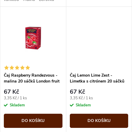
k
Broskev
k
t
t
ů
ů
Čaj Raspberry Randezvous -
Čaj Lemon Lime Zest -
malina 20 sáčků London fruit
Limetka s citrónem 20 sáčků
and herbs
London fruit and herbs
67 Kč
67 Kč
Měrná
Měrná
3,35 Kč / 1 ks
3,35 Kč / 1 ks
cena:
cena:
Skladem
Skladem
DO KOŠÍKU
DO KOŠÍKU