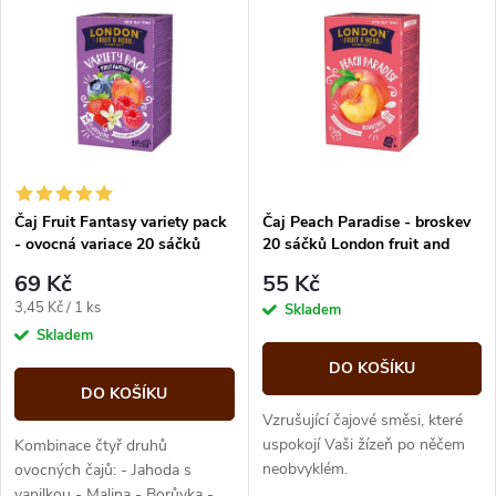
z
ý
Abecedně
e
p
n
i
í
s
p
Čaj Fruit Fantasy variety pack
Čaj Peach Paradise - broskev
- ovocná variace 20 sáčků
20 sáčků London fruit and
p
London fruit and herbs
herbs
r
69 Kč
55 Kč
r
Měrná
3,45 Kč / 1 ks
Skladem
o
cena:
Skladem
o
DO KOŠÍKU
d
DO KOŠÍKU
d
Vzrušující čajové směsi, které
u
uspokojí Vaši žízeň po něčem
Kombinace čtyř druhů
neobvyklém.
u
ovocných čajů: - Jahoda s
vanilkou - Malina - Borůvka -