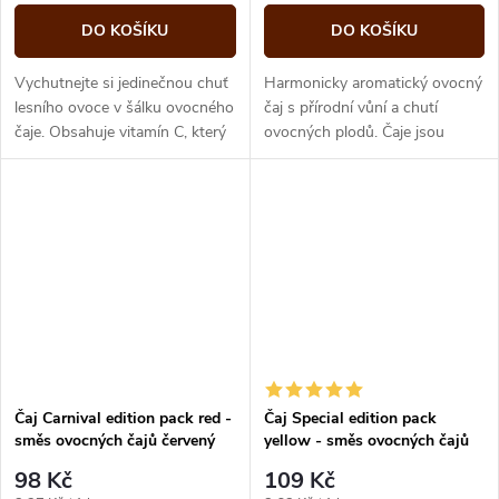
DO KOŠÍKU
DO KOŠÍKU
Vychutnejte si jedinečnou chuť
Harmonicky aromatický ovocný
lesního ovoce v šálku ovocného
čaj s přírodní vůní a chutí
čaje. Obsahuje vitamín C, který
ovocných plodů. Čaje jsou
příznivě působí proti
jednotlivě baleny v obálkách,
nachlazení.
které zachovávají skvělou vůni
a...
Čaj Carnival edition pack red -
Čaj Special edition pack
směs ovocných čajů červený
yellow - směs ovocných čajů
box 30 sáčků London fruit and
žlutý box 30 sáčků London
98 Kč
109 Kč
fruit and