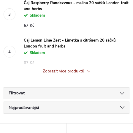
Čaj Raspberry Randezvous - malina 20 sáčků London fruit
and herbs
Skladem
67 Kč
Čaj Lemon Lime Zest - Limetka s citrónem 20 sáčků
London fruit and herbs
Skladem
67 Kč
Zobrazit více produktů
Filtrovat
Ř
Nejprodávanější
a
Nejlevnější
V
Nejdražší