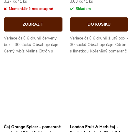
Měrná
Měrná
3,27 Kč / 1 ks
3,63 Kč / 1 ks
cena:
cena:
Momentálně nedostupné
Skladem
ZOBRAZIT
DO KOŠÍKU
Variace čajů 6 druhů červený
Variace čajů 6 druhů žlutý box -
box - 30 sáčků Obsahuje čaje:
30 sáčků Obsahuje čaje: Citrón
Černý rybíz Malina Citrón s
s limetkou Kořeněný pomeranč
limetkou Tropické ovoce Zázvor
Jablko s višní Broskev Jahoda s
s citrónem Jahoda s limetkou
vanilkou Zelený s...
Čaj Orange Spicer - pomeranč
London Fruit & Herb čaj -