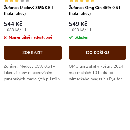
Žufánek Medový 35% 0,5 l
Žufánek Omg Gin 45% 0,5 l
(holá láhev)
(holá láhev)
544 Kč
549 Kč
Měrná
Měrná
1 088 Kč / 1 l
1 098 Kč / 1 l
cena:
cena:
Momentálně nedostupné
Skladem
ZOBRAZIT
DO KOŠÍKU
Žufánek Medový 35% 0,5 l -
OMG gin získal v květnu 2014
Likér získaný macerováním
maximálních 10 bodů od
panenských medových plástů v
německého magazínu Eye for
jemném, 35% destilátu z
Spirit jako teprve 8 z 54
medoviny. Vznikl tak nápoj, v
doposud testovaných
němž se...
světových ginů a...