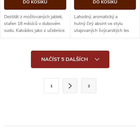
DO KOŠÍKU
DO KOŠÍKU
Destilát z moštovaných jablek,
Lahodný, aromatický a
stařen 18 měsíců v dubovém
hutný čirý absint ve stylu
sudu. Kalvádos jako z učebnice.
utajovaných švýcarských les
bleues.
O
NAČÍST 5 DALŠÍCH
v
l
S
1
2
t
á
r
d
á
a
n
k
c
o