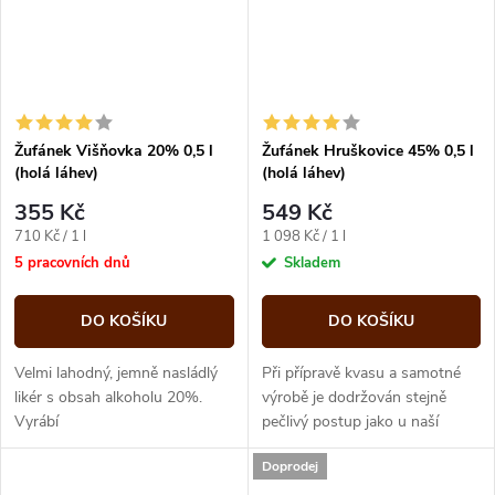
Žufánek Višňovka 20% 0,5 l
Žufánek Hruškovice 45% 0,5 l
(holá láhev)
(holá láhev)
355 Kč
549 Kč
Měrná
Měrná
710 Kč / 1 l
1 098 Kč / 1 l
cena:
cena:
5 pracovních dnů
Skladem
DO KOŠÍKU
DO KOŠÍKU
Velmi lahodný, jemně nasládlý
Při přípravě kvasu a samotné
likér s obsah alkoholu 20%.
výrobě je dodržován stejně
Vyrábí
pečlivý postup jako u naší
se macerováním speciální
slivovice. Vybíráme proto jen ty
Doprodej
odrůdy čerstvých...
nejkvalitnější hrušky odrůdy...