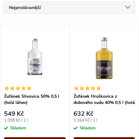
Ř
Nejprodávanější
a
Nejlevnější
V
Nejdražší
z
ý
Abecedně
e
p
n
i
í
s
p
Žufánek Slivovica 50% 0,5 l
Žufánek Hruškovica z
(holá láhev)
dubového sudu 40% 0,5 l (holá
p
láhev)
r
549 Kč
632 Kč
r
Měrná
Měrná
1 098 Kč / 1 l
1 264 Kč / 1 l
o
cena:
cena:
Skladem
Skladem