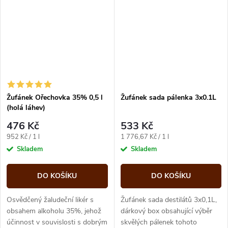
Žufánek Ořechovka 35% 0,5 l
Žufánek sada pálenka 3x0.1L
(holá láhev)
476 Kč
533 Kč
Měrná
Měrná
952 Kč / 1 l
1 776,67 Kč / 1 l
cena:
cena:
Skladem
Skladem
DO KOŠÍKU
DO KOŠÍKU
Osvědčený žaludeční likér s
Žufánek sada destilátů 3x0,1L,
obsahem alkoholu 35%, jehož
dárkový box obsahující výběr
účinnost v souvislosti s dobrým
skvělých pálenek tohoto