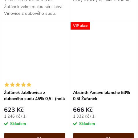
Žufánek velmi malou sérii lahví
Vínovice z dubového sudu.
Neuteklo ani 10 let a je tu další
VIP akce
:-).
Žufánek Jablkovica z
Absinth Amave blanche 53%
dubového sudu 45% 0,5 l (holá
0.5l Žufánek
láhev)
623 Kč
666 Kč
Měrná
Měrná
1 246 Kč / 1 l
1 332 Kč / 1 l
cena:
cena:
Skladem
Skladem