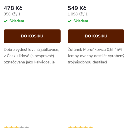
478 Kč
549 Kč
Měrná
Měrná
956 Kč / 1 l
1 098 Kč / 1 l
cena:
cena:
Skladem
Skladem
DO KOŠÍKU
DO KOŠÍKU
Dobře vydestilovaná jablkovice,
Žufánek Meruňkovica 0,5l 45%
v Česku lidově (a nesprávně)
Jemný ovocný destilát vyrobený
označována jako kalvádos, je
trojnásobnou destilací
přitom velice dobrá pálenka s
vyzrálých meruněk. Intenzivní
charakteristickou vůní a...
vůně a plná chuť předurčuje...