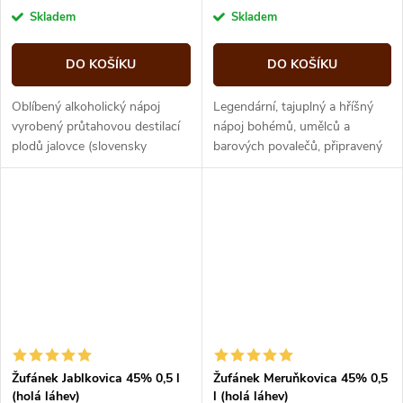
cena:
cena:
Skladem
Skladem
DO KOŠÍKU
DO KOŠÍKU
Oblíbený alkoholický nápoj
Legendární, tajuplný a hříšný
vyrobený průtahovou destilací
nápoj bohémů, umělců a
plodů jalovce (slovensky
barových povalečů, připravený
borievok) bez jakéhokoliv
dle původního receptu a
přídavku cukru a aromat.
postupu. Absinthe St. Antoine
Tradiční...
se zrodil...
Žufánek Jablkovica 45% 0,5 l
Žufánek Meruňkovica 45% 0,5
(holá láhev)
l (holá láhev)