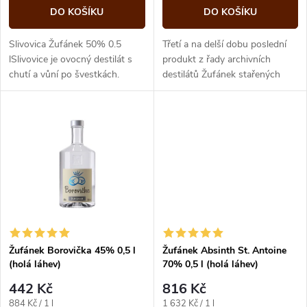
o
d
DO KOŠÍKU
DO KOŠÍKU
d
u
Slivovica Žufánek 50% 0.5
Třetí a na delší dobu poslední
u
lSlivovice je ovocný destilát s
produkt z řady archivních
chutí a vůní po švestkách.
destilátů Žufánek stařených
k
Vyrábí se z vyzrálých švestek s
v dubových sudech. Po slivovici
k
pevně stanovenými poměry
a vínovici se z...
t
odrůd...
t
ů
ů
Žufánek Borovička 45% 0,5 l
Žufánek Absinth St. Antoine
(holá láhev)
70% 0,5 l (holá láhev)
442 Kč
816 Kč
Měrná
Měrná
884 Kč / 1 l
1 632 Kč / 1 l