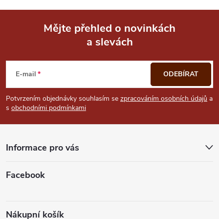
u
Mějte přehled o novinkách
a slevách
Z
á
E-mail
ODEBÍRAT
p
Potvrzením objednávky souhlasím se
zpracováním osobních údajů
a
s
obchodními podmínkami
a
t
Informace pro vás
í
Facebook
Nákupní košík