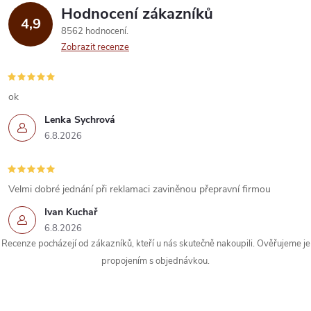
í
v
Hodnocení zákazníků
4,9
á
p
8562 hodnocení
n
Zobrazit recenze
r
í
v
ok
k
Lenka Sychrová
6.8.2026
y
v
Velmi dobré jednání při reklamaci zaviněnou přepravní firmou
ý
Ivan Kuchař
p
6.8.2026
Recenze pocházejí od zákazníků, kteří u nás skutečně nakoupili. Ověřujeme je
i
propojením s objednávkou.
s