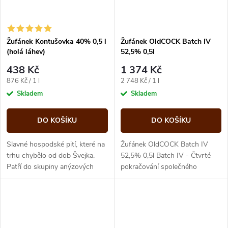
Žufánek Kontušovka 40% 0,5 l
Žufánek OldCOCK Batch IV
(holá láhev)
52,5% 0,5l
438 Kč
1 374 Kč
Měrná
Měrná
876 Kč / 1 l
2 748 Kč / 1 l
cena:
cena:
Skladem
Skladem
DO KOŠÍKU
DO KOŠÍKU
Slavné hospodské pití, které na
Žufánek OldCOCK Batch IV
trhu chybělo od dob Švejka.
52,5% 0,5l Batch IV - Čtvrté
Patří do skupiny anýzových
pokračování společného
likérů, které ve vašem dechu
projektu s destilérkou Svach.
pozná každý znalec.
Legendární...