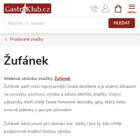
Přejít
NÁKUPNÍ
KOŠÍK
na
obsah
HLEDAT
Prodávané značky
Žufánek
Webová stránka značky:
Žufánek
Žufánek patří mezi nejvýraznější české destilerie a je známý důrazem
na suroviny, poctivou výrobu a silnou identitu značky. Osloví
zákazníky, kteří chtějí české řemeslné destiláty, giny, likéry nebo
ovocné pálenky s jasným původem.
Žufánek dává smysl pro domácí bar, dárky i pro ty, kdo chtějí
podporovat kvalitní českou výrobu.