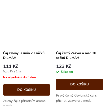
ostružinové lístky 10%, přírodní
příchutě 8%,...
Čaj zelený Jasmín 20 sáčků
Čaj černý Zázvor a med 20
DILMAH
sáčků DILMAH
111 Kč
123 Kč
Měrná
5,55 Kč / 1 ks
Skladem
cena:
Na objednání do 3 dnů
DO KOŠÍKU
DO KOŠÍKU
Pravý černý Ceylonský čaj s
příchutí zázvoru a medu.
Zelený čaj s přírodním aroma