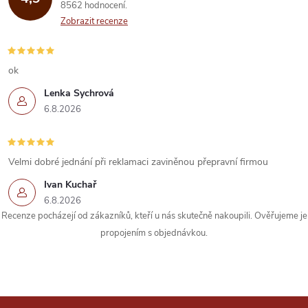
8562 hodnocení
a
Zobrazit recenze
c
í
ok
Lenka Sychrová
p
6.8.2026
r
v
Velmi dobré jednání při reklamaci zaviněnou přepravní firmou
k
Ivan Kuchař
6.8.2026
y
Recenze pocházejí od zákazníků, kteří u nás skutečně nakoupili. Ověřujeme je
propojením s objednávkou.
v
ý
p