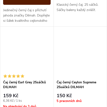
Klasický černý čaj. 25 sáčků.
Sáčky baleny každý zvlášť.
Jedinečný černý čaj s příchutí
jahoda značky Dilmah. Dopřejte
si šálek kvalitního cejlonského
čaje v kteroukoli denní dobu
Čaj černý Earl Grey 25sáčků
Čaj černý Ceylon Supreme
DILMAH
25sáčků DILMAH
159 Kč
150 Kč
Měrná
6,36 Kč / 1 ks
5 pracovních dnů
cena:
Na objednání do 3 dnů