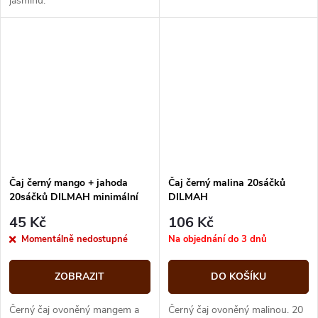
jasmínu.
Čaj černý mango + jahoda
Čaj černý malina 20sáčků
20sáčků DILMAH minimální
DILMAH
trvanlivost do 2/26
45 Kč
106 Kč
Momentálně nedostupné
Na objednání do 3 dnů
ZOBRAZIT
DO KOŠÍKU
Černý čaj ovoněný mangem a
Černý čaj ovoněný malinou. 20