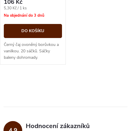
106 Kč
Měrná
5,30 Kč / 1 ks
cena:
Na objednání do 3 dnů
DO KOŠÍKU
Černý čaj ovoněný borůvkou a
vanilkou. 20 sáčků. Sáčky
baleny dohromady.
O
v
l
á
Hodnocení zákazníků
d
4,9