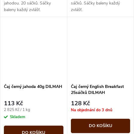
jahodou. 20 sáčků. Sáčky
sáčků. Sáčky baleny každý
baleny každý zvlášť.
zvlášť.
Čaj černý jahoda 40g DILMAH
Čaj černý English Breakfast
25sáčků DILMAH
113 Kč
128 Kč
Měrná
2 825 Kč / 1 kg
Na objednání do 3 dnů
cena:
Skladem
DO KOŠÍKU
DO KOŠÍKU