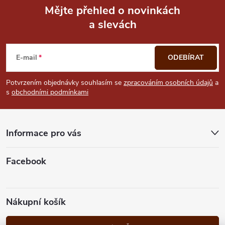
i
Mějte přehled o novinkách
a slevách
Z
s
u
á
E-mail
ODEBÍRAT
p
Potvrzením objednávky souhlasím se
zpracováním osobních údajů
a
s
obchodními podmínkami
a
t
Informace pro vás
í
Facebook
Nákupní košík