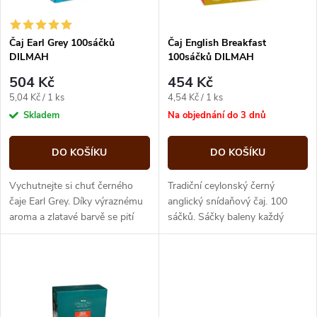
i
í
s
p
Čaj Earl Grey 100sáčků
Čaj English Breakfast
DILMAH
100sáčků DILMAH
p
r
504 Kč
454 Kč
r
Měrná
Měrná
5,04 Kč / 1 ks
4,54 Kč / 1 ks
o
cena:
cena:
Skladem
Na objednání do 3 dnů
o
d
DO KOŠÍKU
DO KOŠÍKU
d
u
Vychutnejte si chuť černého
Tradiční ceylonský černý
u
čaje Earl Grey. Díky výraznému
anglický snídaňový čaj. 100
aroma a zlatavé barvě se pití
sáčků. Sáčky baleny každý
k
čaje stane vyjímečným
zvlášť.
k
zážitkem. Čaj je balen
t
jednotlivě...
t
ů