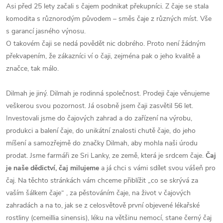
Asi před 25 lety začali s čajem podnikat překupníci. Z čaje se stala
komodita s různorodým původem – směs čaje z různých míst. Vše
s garancí jasného výnosu.
O takovém čaji se nedá povědět nic dobrého. Proto není žádným
překvapením, že zákazníci ví o čaji, zejména pak o jeho kvalitě a
značce, tak málo.
Dilmah je jiný. Dilmah je rodinná společnost. Prodeji čaje věnujeme
veškerou svou pozornost. Já osobně jsem čaji zasvětil 56 let.
Investovali jsme do čajových zahrad a do zařízení na výrobu,
produkci a balení čaje, do unikátní znalosti chutě čaje, do jeho
míšení a samozřejmě do značky Dilmah, aby mohla naši úrodu
prodat. Jsme farmáři ze Sri Lanky, ze země, která je srdcem čaje.
Čaj
je naše dědictví, čaj milujeme
a já chci s vámi sdílet svou vášeň pro
čaj. Na těchto stránkách vám chceme přiblížit „co se skrývá za
vaším šálkem čaje“ , za pěstováním čaje, na život v čajových
zahradách a na to, jak se z celosvětově první objevené lékařské
rostliny (cemeillia sinensis), léku na většinu nemocí, stane černý čaj