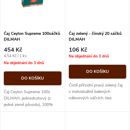
ů
Čaj Ceylon Supreme 100sáčků
Čaj zelený - čínský 20 sáčků
DILMAH
DILMAH
454 Kč
106 Kč
Měrná
4,54 Kč / 1 ks
Na objednání do 3 dnů
cena:
Na objednání do 3 dnů
DO KOŠÍKU
DO KOŠÍKU
Čistě přírodní pravý zelený čaj
v individuálně balených
Čaj Ceylon Supreme 100s
nálevových sáčcích, bez
DILMAH, jednodruhový (z
umělých přísad a příchutí. Chuť
jedné země původu), 100%
čaje je delikátní, má osvěžující
přírodní, pravý cejlonský čaj.
a...