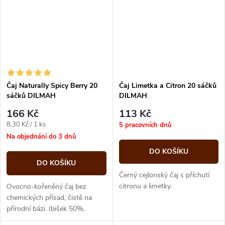
Čaj Naturally Spicy Berry 20
Čaj Limetka a Citron 20 sáčků
sáčků DILMAH
DILMAH
166 Kč
113 Kč
Měrná
8,30 Kč / 1 ks
5 pracovních dnů
cena:
Na objednání do 3 dnů
DO KOŠÍKU
DO KOŠÍKU
Černý cejlonský čaj s příchutí
citronu a limetky.
Ovocno-kořeněný čaj bez
chemických přísad, čistě na
přírodní bázi. Ibišek 50%,
skořicová kůra 13%,