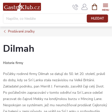
Přejít
NÁKUPNÍ
KOŠÍK
na
obsah
HLEDAT
Prodávané značky
Dilmah
Historie firmy
Počátky rodinné firmy Dilmah se datují do 50. let 20. století, právě
do doby, kdy se Srí Lanka stala nezávislou na Velké Británii.
Zakladatel podniku, pan Merrill J. Fernando, zasvětil čaji celý život.
Po počátečním zapracování v tomto odvětví na Srí Lance odešel
pracovat do čajové Mekky na londýnskou burzu v Mincing Lane.
Nespokojen se systémem, jež mu neumožňoval prodávat Cejlonský
čaj balený v zemi původu, se vrátil na Srí Lanku s rozhodnutím