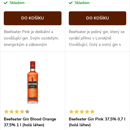
o
cena:
cena:
Skladem
Skladem
o
d
DO KOŠÍKU
DO KOŠÍKU
d
u
Beefeater Pink je delikátní a
Beefeater je jediný gin, který se
u
osvěžující gin. Svým osobitým,
vyrábí přímo v Londýně.
energickým a zábavným
Osvěžující, čistý a ostrý gin s
k
vizuálním stylem je velmi
nepatrným nádechem citrusů a
k
atraktivní pro mladou generaci...
ovoce, vyvážený chutí...
t
t
ů
ů
Beefeater Gin Blood Orange
Beefeater Gin Pink 37,5% 0,7 l
37,5% 1 l (holá láhev)
(holá láhev)