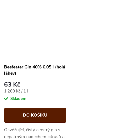
vyznačuje svou velmi kvalitní a...
Beefeater Gin 40% 0,05 l (holá
láhev)
63 Kč
Měrná
1 260 Kč / 1 l
cena:
Skladem
DO KOŠÍKU
Osvěžující, čistý a ostrý gin s
nepatrným nádechem citrusů a