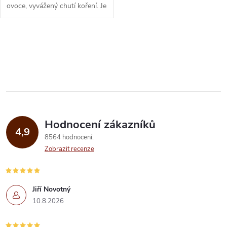
ovoce, vyvážený chutí koření. Je
perfektní bází pro koktejly a
míchané drinky. ...
O
v
l
á
Hodnocení zákazníků
d
4,9
8564 hodnocení
a
Zobrazit recenze
c
í
Jiří Novotný
10.8.2026
p