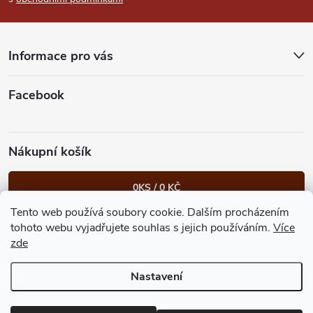
a
t
Informace pro vás
í
Facebook
Nákupní košík
0
KS /
0 KČ
Tento web používá soubory cookie. Dalším procházením
Heureka.cz
Facebook
Instagram
Bonvolo - přidej se taky
tohoto webu vyjadřujete souhlas s jejich používáním.
Více
zde
Nastavení
Copyright 2026
GastroKlub.cz
. Všechna práva vyhrazena.
Upravit
nastavení cookies