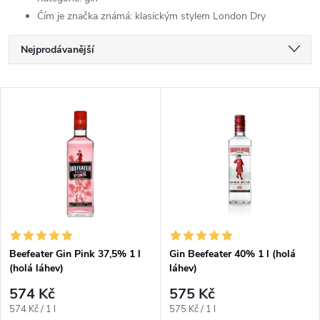
Čím je značka známá: klasickým stylem London Dry
Ř
Nejprodávanější
a
Nejlevnější
V
Nejdražší
z
ý
Abecedně
e
p
n
i
í
s
p
Beefeater Gin Pink 37,5% 1 l
Gin Beefeater 40% 1 l (holá
(holá láhev)
láhev)
p
r
574 Kč
575 Kč
r
Měrná
Měrná
574 Kč / 1 l
575 Kč / 1 l