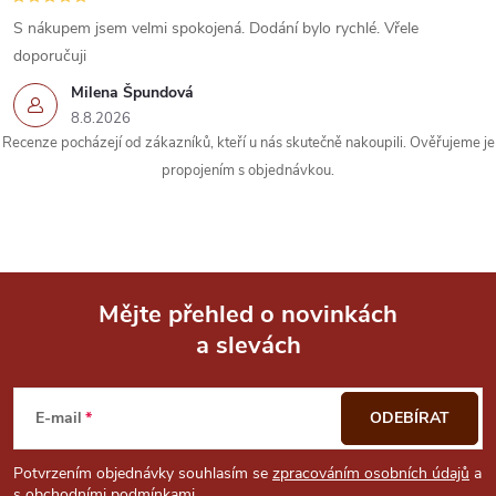
r
S nákupem jsem velmi spokojená. Dodání bylo rychlé. Vřele
v
doporučuji
k
Milena Špundová
8.8.2026
y
Recenze pocházejí od zákazníků, kteří u nás skutečně nakoupili. Ověřujeme je
propojením s objednávkou.
v
ý
p
i
Mějte přehled o novinkách
a slevách
Z
s
u
á
E-mail
ODEBÍRAT
p
Potvrzením objednávky souhlasím se
zpracováním osobních údajů
a
s
obchodními podmínkami