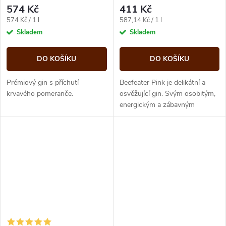
574 Kč
411 Kč
Měrná
Měrná
574 Kč / 1 l
587,14 Kč / 1 l
cena:
cena:
Skladem
Skladem
DO KOŠÍKU
DO KOŠÍKU
Prémiový gin s příchutí
Beefeater Pink je delikátní a
krvavého pomeranče.
osvěžující gin. Svým osobitým,
energickým a zábavným
vizuálním stylem je velmi
atraktivní pro mladou generaci...