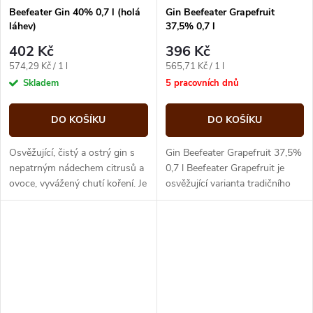
Beefeater Gin 40% 0,7 l (holá
Gin Beefeater Grapefruit
láhev)
37,5% 0,7 l
402 Kč
396 Kč
Měrná
Měrná
574,29 Kč / 1 l
565,71 Kč / 1 l
cena:
cena:
Skladem
5 pracovních dnů
DO KOŠÍKU
DO KOŠÍKU
Osvěžující, čistý a ostrý gin s
Gin Beefeater Grapefruit 37,5%
nepatrným nádechem citrusů a
0,7 l Beefeater Grapefruit je
ovoce, vyvážený chutí koření. Je
osvěžující varianta tradičního
perfektní bází pro koktejly a
Beefeater ginu, který kombinuje
míchané drinky.
klasický...