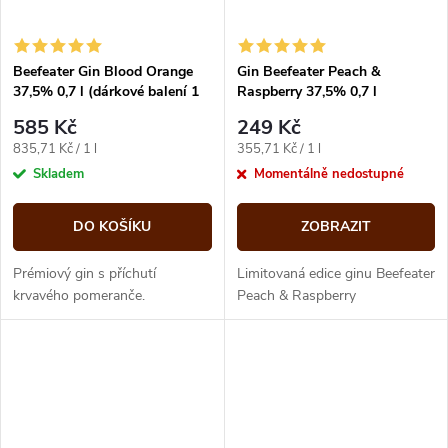
Beefeater Gin Blood Orange
Gin Beefeater Peach &
37,5% 0,7 l (dárkové balení 1
Raspberry 37,5% 0,7 l
sklenička)
585 Kč
249 Kč
Měrná
Měrná
835,71 Kč / 1 l
355,71 Kč / 1 l
cena:
cena:
Skladem
Momentálně nedostupné
DO KOŠÍKU
ZOBRAZIT
Prémiový gin s příchutí
Limitovaná edice ginu Beefeater
krvavého pomeranče.
Peach & Raspberry