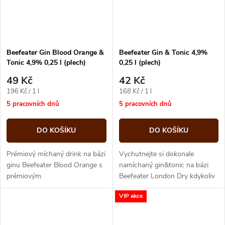
Beefeater Gin Blood Orange &
Beefeater Gin & Tonic 4,9%
Tonic 4,9% 0,25 l (plech)
0,25 l (plech)
49 Kč
42 Kč
Měrná
Měrná
196 Kč / 1 l
168 Kč / 1 l
cena:
cena:
5 pracovních dnů
5 pracovních dnů
DO KOŠÍKU
DO KOŠÍKU
Prémiový míchaný drink na bázi
Vychutnejte si dokonale
ginu Beefeater Blood Orange s
namíchaný gin&tonic na bázi
prémiovým
Beefeater London Dry kdykoliv
tonikem. Vychutnejte si
a kdekoliv.
VIP akce
dokonale namíchaný gin&tonic
kdykoliv...