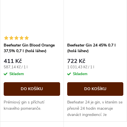
Beefeater Gin Blood Orange
Beefeater Gin 24 45% 0.7 l
37,5% 0,7 l (holá láhev)
(holá láhev)
411 Kč
722 Kč
Měrná
Měrná
587,14 Kč / 1 l
1 031,43 Kč / 1 l
cena:
cena:
Skladem
Skladem
DO KOŠÍKU
DO KOŠÍKU
Prémiový gin s příchutí
Beefeater 24 je gin, v kterém se
krvavého pomeranče.
přesně 24 hodin maceruje
dvanáct ingrediencí. Je
destilovaný v Londýně a