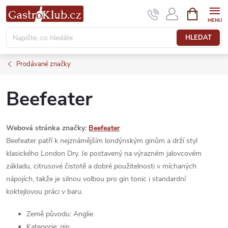
Přejít
NÁKUPNÍ
KOŠÍK
na
obsah
HLEDAT
Prodávané značky
Beefeater
Webová stránka značky:
Beefeater
Beefeater patří k nejznámějším londýnským ginům a drží styl
klasického London Dry. Je postavený na výrazném jalovcovém
základu, citrusové čistotě a dobré použitelnosti v míchaných
nápojích, takže je silnou volbou pro gin tonic i standardní
koktejlovou práci v baru.
Země původu: Anglie
Kategorie: gin