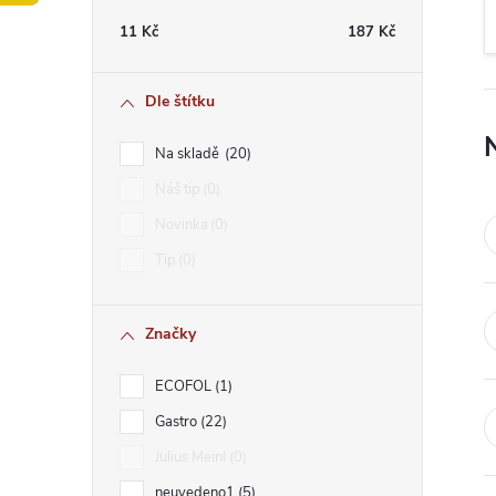
t
11
Kč
187
Kč
r
Dle štítku
a
Na skladě
20
n
Náš tip
0
Novinka
0
n
Tip
0
í
Značky
p
ECOFOL
1
a
Gastro
22
n
Julius Meinl
0
neuvedeno1
5