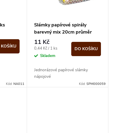
0ks
Slámky papírové spirály
barevný mix 20cm průměr
6mm 25ks Gastro
11 Kč
 KOŠÍKU
Měrná
0,44 Kč / 1 ks
DO KOŠÍKU
cena:
Skladem
Jednorázové papírové slámky
nápojové
Kód:
NA011
Kód:
SPM000059