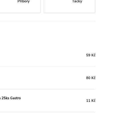
Příbory
Tácky
59 Kč
80 Kč
 25ks Gastro
11 Kč