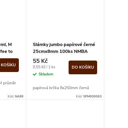
0ml, M
Slámky jumbo papírové černé
fee to
25cmx8mm 100ks NMBA
55 Kč
 KOŠÍKU
Měrná
0,55 Kč / 1 ks
DO KOŠÍKU
cena:
Skladem
 M průměr
papírová brčka 8x250mm černá
Kód:
NA98
Kód:
SPM000063