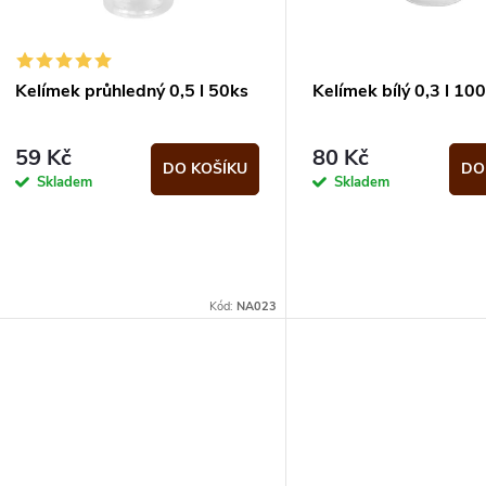
p
s
r
p
Kelímek průhledný 0,5 l 50ks
Kelímek bílý 0,3 l 10
o
r
59 Kč
80 Kč
d
DO KOŠÍKU
DO
Skladem
Skladem
o
u
d
k
u
Kód:
NA023
t
k
ů
t
ů