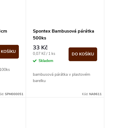
23cm
Spontex Bambusová párátka
500ks
33 Kč
 KOŠÍKU
Měrná
0,07 Kč / 1 ks
DO KOŠÍKU
cena:
Skladem
 100ks
bambusová párátka v plastovém
barelku
ód:
SPM000051
Kód:
NA9611