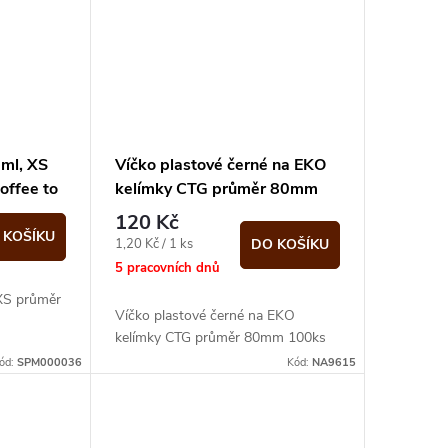
0ml, XS
Víčko plastové černé na EKO
offee to
kelímky CTG průměr 80mm
100ks
120 Kč
 KOŠÍKU
Měrná
1,20 Kč / 1 ks
DO KOŠÍKU
cena:
5 pracovních dnů
 XS průměr
Víčko plastové černé na EKO
kelímky CTG průměr 80mm 100ks
ód:
SPM000036
Kód:
NA9615