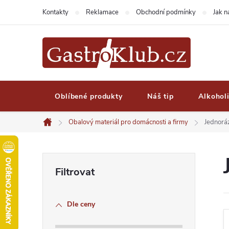
Přejít
Kontakty
Reklamace
Obchodní podmínky
Jak 
na
obsah
Oblíbené produkty
Náš tip
Alkohol
Obalový materiál pro domácnosti a firmy
Jednorá
Domů
P
o
Dle ceny
s