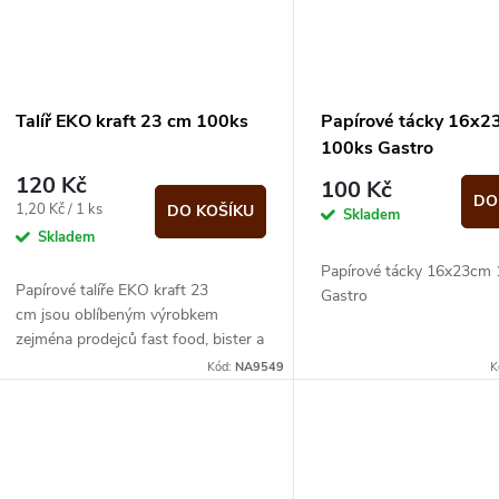
Talíř EKO kraft 23 cm 100ks
Papírové tácky 16x
100ks Gastro
120 Kč
100 Kč
DO
Měrná
1,20 Kč / 1 ks
DO KOŠÍKU
Skladem
cena:
Skladem
Papírové tácky 16x23cm
Papírové talíře EKO kraft 23
Gastro
cm jsou oblíbeným výrobkem
zejména prodejců fast food, bister a
stánkových prodejců.
Kód:
NA9549
K