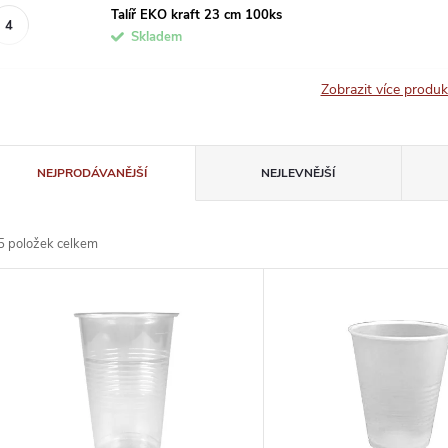
Talíř EKO kraft 23 cm 100ks
Skladem
Zobrazit více produ
Ř
NEJPRODÁVANĚJŠÍ
NEJLEVNĚJŠÍ
a
5
položek celkem
z
V
e
ý
n
p