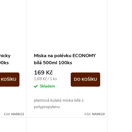
nicky
Miska na polévku ECONOMY
00ks
bílá 500ml 100ks
169 Kč
Měrná
1,69 Kč / 1 ks
 KOŠÍKU
DO KOŠÍKU
cena:
Skladem
plastová kulatá miska bílá z
polypropylenu
Kód:
NA9612
Kód:
NA9610