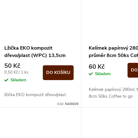
Lžička EKO kompozit
Kelímek papírový 28
dřevo/plast (WPC) 13,5cm
průměr 8cm 50ks Cof
100ks
go
50 Kč
60 Kč
DO
Měrná
0,50 Kč / 1 ks
DO KOŠÍKU
Skladem
cena:
Skladem
Kelímek papírový 280ml,
lžička EKO kompozit dřevo/plast
8cm 50ks Coffee to go
Kód:
NA9609