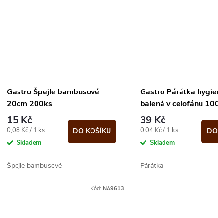
Gastro Špejle bambusové
Gastro Párátka hygie
20cm 200ks
balená v celofánu 10
15 Kč
39 Kč
Měrná
Měrná
0,08 Kč / 1 ks
0,04 Kč / 1 ks
DO KOŠÍKU
DO
cena:
cena:
Skladem
Skladem
Špejle bambusové
Párátka
Kód:
NA9613