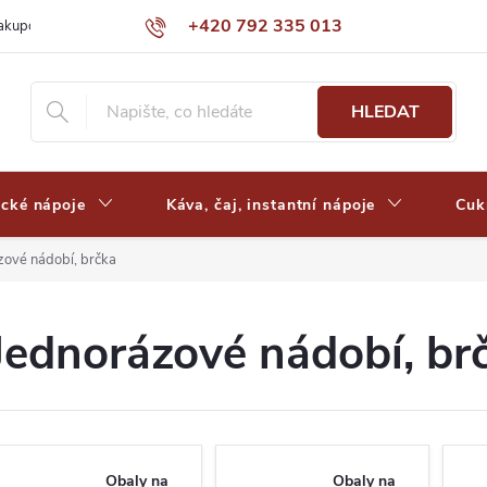
+420 792 335 013
nakupovat
Výdejní místa a ceny dopravy
Často kladené otázky
HLEDAT
ické nápoje
Káva, čaj, instantní nápoje
Cuk
zové nádobí, brčka
Jednorázové nádobí, br
Obaly na
Obaly na