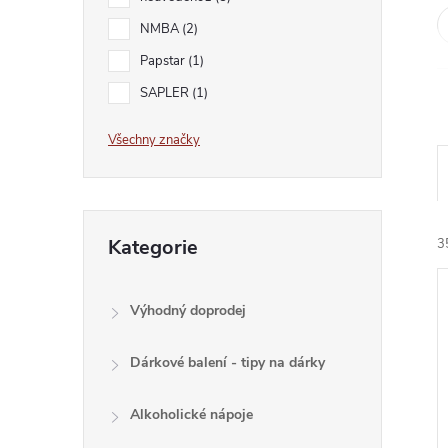
e
NMBA
2
l
Papstar
1
SAPLER
1
Všechny značky
Přeskočit
Kategorie
3
kategorie
Výhodný doprodej
Dárkové balení - tipy na dárky
í
Alkoholické nápoje
i