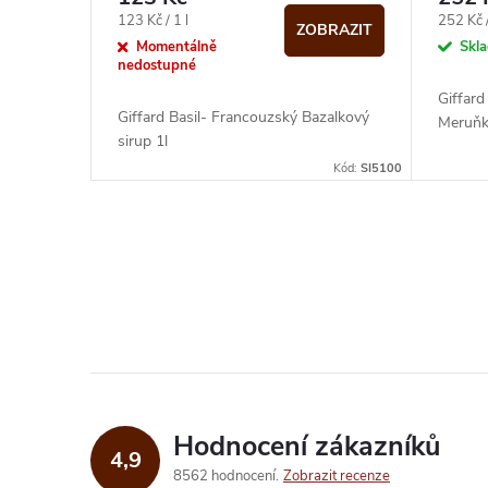
Měrná
Měrná
123 Kč / 1 l
252 Kč /
ZOBRAZIT
cena:
cena:
Momentálně
Skl
nedostupné
Giffard
Giffard Basil- Francouzský Bazalkový
Meruňk
sirup 1l
Kód:
SI5100
O
v
l
á
d
Hodnocení zákazníků
4,9
a
8562 hodnocení
Zobrazit recenze