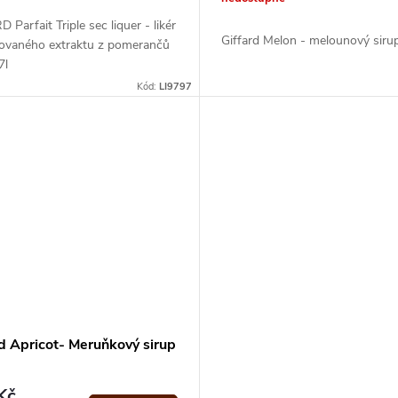
 Parfait Triple sec liquer - likér
Giffard Melon - melounový sirup
ilovaného extraktu z pomerančů
7l
Kód:
LI9797
d Apricot- Meruňkový sirup
Kč