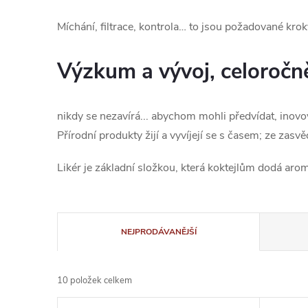
Míchání, filtrace, kontrola… to jsou požadované kroky
Výzkum a vývoj, celoročně
nikdy se nezavírá... abychom mohli předvídat, inovova
Přírodní produkty žijí a vyvíjejí se s časem;
ze zasvě
Likér je základní složkou, která koktejlům dodá arom
Ř
NEJPRODÁVANĚJŠÍ
a
10
položek celkem
z