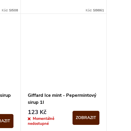
Kód:
SI508
Kód:
SI9861
sirup
Giffard Ice mint - Pepermintový
sirup 1l
123 Kč
ZOBRAZIT
Momentálně
AZIT
nedostupné