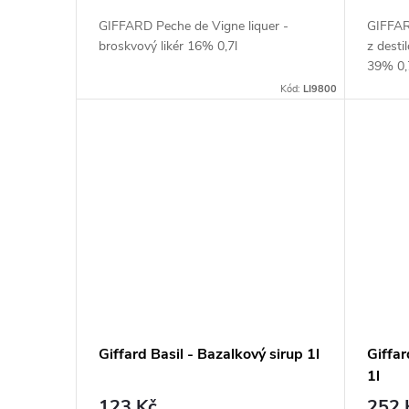
GIFFARD Peche de Vigne liquer -
GIFFARD
broskvový likér 16% 0,7l
z dest
39% 0,
Kód:
LI9800
Giffard Basil - Bazalkový sirup 1l
Giffar
1l
123 Kč
252 