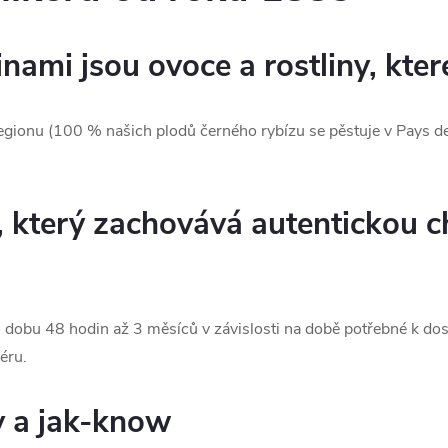
nami jsou ovoce a rostliny, kter
egionu (100 % našich plodů černého rybízu se pěstuje v Pays de 
s, který zachovává autentickou 
 dobu 48 hodin až 3 měsíců v závislosti na době potřebné k do
éru.
y a jak-know