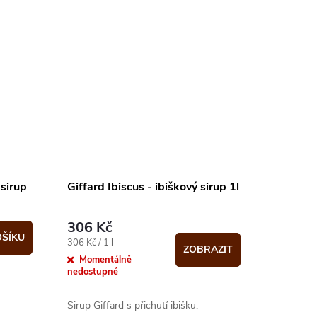
sirup
Giffard Ibiscus - ibiškový sirup 1l
306 Kč
OŠÍKU
Měrná
306 Kč / 1 l
ZOBRAZIT
cena:
Momentálně
nedostupné
Sirup Giffard s přichutí ibišku.