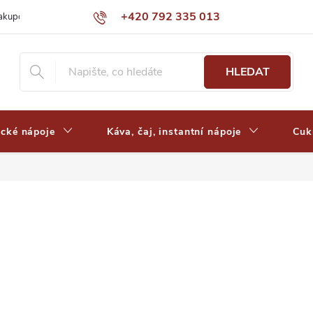
+420 792 335 013
nakupovat
Výdejní místa a ceny dopravy
Často kladené otázky
HLEDAT
ické nápoje
Káva, čaj, instantní nápoje
Cuk