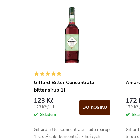
V
e
ý
n
p
í
i
p
s
r
p
Giffard Bitter Concentrate -
Amaret
o
bitter sirup 1l
r
123 Kč
172 
d
o
Měrná
Měrná
123 Kč / 1 l
172 Kč /
DO KOŠÍKU
cena:
cena:
Skladem
Skl
u
d
Giffard Bitter Concentrate - bitter sirup
Giffard
k
1l Čistý cukr koncentrát z hořkých
Sirup s