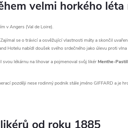
během velmi horkého léta
ím v Angers (Val de Loire).
Zajímal se o trávicí a osvěžující vlastnosti máty a skončil uvař
rand Hotelu nabídl doušek svého srdečného jako úlevu proti vlna
 svou lékárnu na lihovar a pojmenoval svůj likér
Menthe-Pastil
erací později nese rodinný podnik stále jméno GIFFARD a je hrdý
 likérů od roku 1885