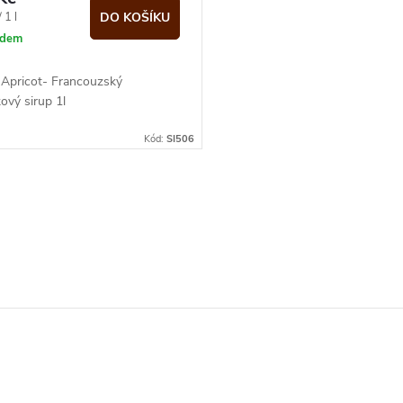
 1 l
DO KOŠÍKU
adem
 Apricot- Francouzský
ový sirup 1l
Kód:
SI506