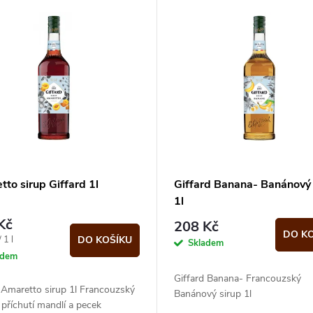
to sirup Giffard 1l
Giffard Banana- Banánový 
1l
Kč
208 Kč
DO K
 1 l
DO KOŠÍKU
Skladem
adem
Giffard Banana- Francouzský
 Amaretto sirup 1l Francouzský
Banánový sirup 1l
 příchutí mandlí a pecek