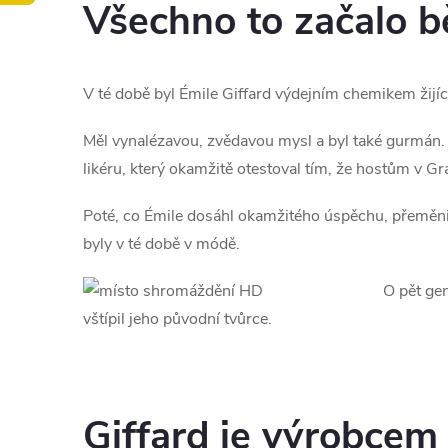
Všechno to začalo 
V té době byl Émile Giffard výdejním chemikem žijíc
Měl vynalézavou, zvědavou mysl a byl také gurmán.
likéru, který okamžitě otestoval tím, že hostům v G
Poté, co Émile dosáhl okamžitého úspěchu, přeměnil
byly v té době v módě.
O pět gen
vštípil jeho původní tvůrce.
Giffard je výrobcem