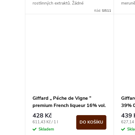
u
rostlinných extraktů. Žádné
merun
t
konzervační látky.
Kód:
SI511
k
ů
t
ů
Giffard „ Péche de Vigne ”
Giffar
premium French liqueur 16% vol.
39% 0,
0.70 l
428 Kč
439 
Měrná
Měrná
611,43 Kč / 1 l
627,14 K
DO KOŠÍKU
cena:
cena:
Skladem
Skl