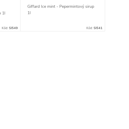
Giffard Ice mint - Pepermintový sirup
1l
 1l
Kód:
SI549
Kód:
SI541