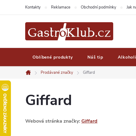
Přejít
Kontakty
Reklamace
Obchodní podmínky
Jak 
na
obsah
Oblíbené produkty
Náš tip
Alkohol
Prodávané značky
Giffard
Domů
Giffard
Webová stránka značky:
Giffard