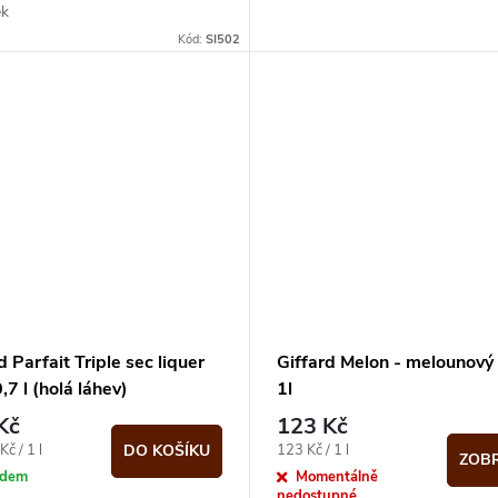
ěk
Kód:
SI502
d Parfait Triple sec liquer
Giffard Melon - melounový 
7 l (holá láhev)
1l
Kč
123 Kč
Měrná
č / 1 l
123 Kč / 1 l
DO KOŠÍKU
ZOBR
cena:
adem
Momentálně
nedostupné