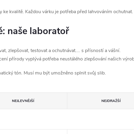
 ke kvalitě.
Každou várku je potřeba před lahvováním ochutnat.
: naše laboratoř
t, zlepšovat, testovat a ochutnávat....
s přísností a vášní.
cení přírody vyplývá potřeba neustálého zlepšování našich výrob
atický tón.
Musí mu být umožněno splnit svůj slib.
NEJLEVNĚJŠÍ
NEJDRAŽŠÍ