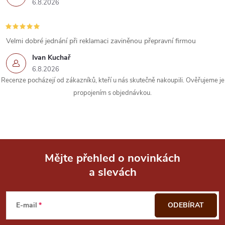
6.8.2026
r
v
Velmi dobré jednání při reklamaci zaviněnou přepravní firmou
k
Ivan Kuchař
6.8.2026
y
Recenze pocházejí od zákazníků, kteří u nás skutečně nakoupili. Ověřujeme je
propojením s objednávkou.
v
ý
p
i
Mějte přehled o novinkách
a slevách
Z
s
u
á
E-mail
ODEBÍRAT