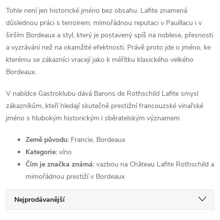
Tohle není jen historické jméno bez obsahu. Lafite znamená
důslednou práci s terroirem, mimořádnou reputaci v Pauillacu i v
širším Bordeaux a styl, který je postavený spíš na noblese, přesnosti
a vyzrávání než na okamžité efektnosti. Právě proto jde o jméno, ke
kterému se zákazníci vracejí jako k měřítku klasického velkého
Bordeaux.
V nabídce Gastroklubu dává Barons de Rothschild Lafite smysl
zákazníkům, kteří hledají skutečně prestižní francouzské vinařské
jméno s hlubokým historickým i sběratelským významem.
Země původu:
Francie, Bordeaux
Kategorie:
víno
Čím je značka známá:
vazbou na Château Lafite Rothschild a
mimořádnou prestiží v Bordeaux
Ř
Nejprodávanější
Nejlevnější