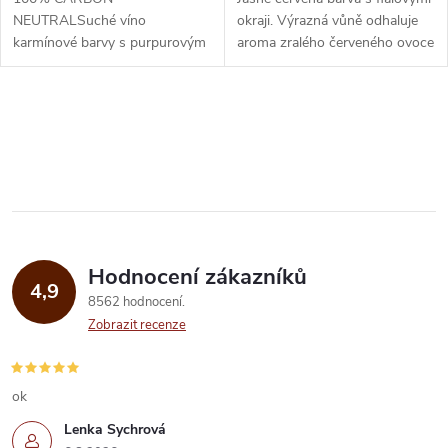
u
u
NEUTRALSuché víno
okraji. Výrazná vůně odhaluje
karmínové barvy s purpurovým
aroma zralého červeného ovoce
k
lemem, intenzivního aroma
a švestek.
k
tmavého ovoce (borůvek,
t
moruší a marmeládových
O
t
ostružin), s...
ů
v
ů
l
á
Hodnocení zákazníků
d
4,9
8562 hodnocení
a
Zobrazit recenze
c
í
ok
Lenka Sychrová
p