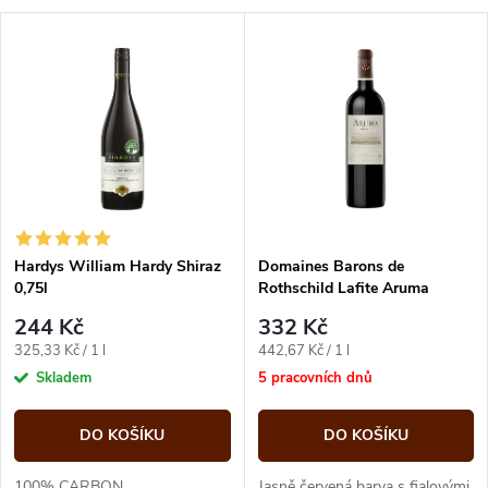
a
V
Nejdražší
z
ý
Abecedně
e
p
n
i
í
s
p
Hardys William Hardy Shiraz
Domaines Barons de
0,75l
Rothschild Lafite Aruma
p
Malbec 0,75 l
r
244 Kč
332 Kč
r
Měrná
Měrná
325,33 Kč / 1 l
442,67 Kč / 1 l
o
cena:
cena:
Skladem
5 pracovních dnů
o
d
DO KOŠÍKU
DO KOŠÍKU
d
100% CARBON
Jasně červená barva s fialovými