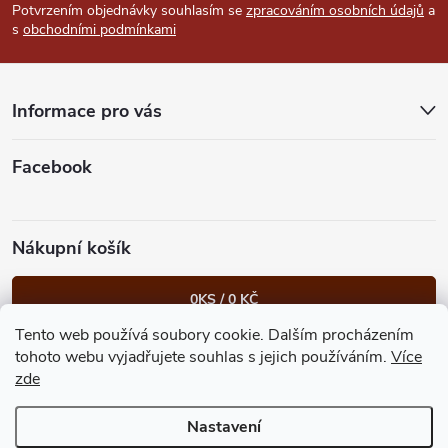
p
Potvrzením objednávky souhlasím se
zpracováním osobních údajů
a
s
obchodními podmínkami
a
t
Informace pro vás
í
Facebook
Nákupní košík
0
KS /
0 KČ
Tento web používá soubory cookie. Dalším procházením
Heureka.cz
Facebook
Instagram
Bonvolo - přidej se taky
tohoto webu vyjadřujete souhlas s jejich používáním.
Více
zde
Nastavení
Copyright 2026
GastroKlub.cz
. Všechna práva vyhrazena.
Upravit