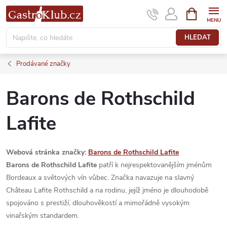
Přejít
NÁKUPNÍ
KOŠÍK
na
obsah
HLEDAT
Prodávané značky
Barons de Rothschild
Lafite
Webová stránka značky:
Barons de Rothschild Lafite
Barons de Rothschild Lafite
patří k nejrespektovanějším jménům
Bordeaux a světových vín vůbec. Značka navazuje na slavný
Château Lafite Rothschild a na rodinu, jejíž jméno je dlouhodobě
spojováno s prestiží, dlouhověkostí a mimořádně vysokým
vinařským standardem.