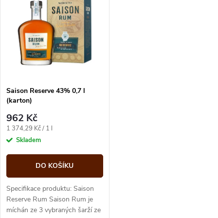
t
t
ů
ů
Saison Reserve 43% 0,7 l
(karton)
962 Kč
Měrná
1 374,29 Kč / 1 l
cena:
Skladem
DO KOŠÍKU
Specifikace produktu: Saison
Reserve Rum Saison Rum je
míchán ze 3 vybraných šarží ze