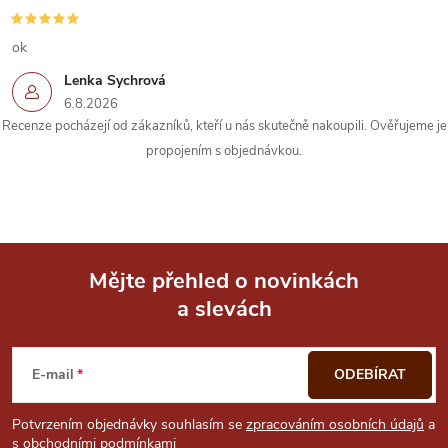
v
k
ok
Lenka Sychrová
y
6.8.2026
Recenze pocházejí od zákazníků, kteří u nás skutečně nakoupili. Ověřujeme je
v
propojením s objednávkou.
ý
p
i
Mějte přehled o novinkách
s
a slevách
Z
u
á
E-mail
ODEBÍRAT
p
Potvrzením objednávky souhlasím se
zpracováním osobních údajů
a
s
obchodními podmínkami