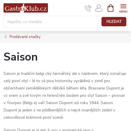
Přejít
NÁKUPNÍ
KOŠÍK
na
obsah
HLEDAT
Prodávané značky
Saison
Saison je tradiční belgi cký farmářský ale s názbvem, který označuje
celý pivní styl – lé to vá piva historicky vyráběná v zimě pro
občerstvení zemědělských dělníků během léta. Brasserie Dupont je
vz orem a svě tovým re ferenčním bodem pro styl Saison – pivovar
v Tourpes (Belgi e) vaří Saison Dupont od roku 1844. Saison
Dupont je jeden z ne joblíbenějších a nejcit ovanějších zelání v
celosvětové krémové pivní sceně.
Saison Dupont je zl até, h azy a aromatické pivo s