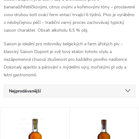
bananaő/hřebíčkovými, citrus ovými a kořenovými tóny – proslavené
svou druhou botl ovácí ferm entací trvající 6 týdnů. Pivo je vyráběno
s néobyčejnou péčí – tradiční varný proces zachovávaý typický
saison charakter. Obsah alkoholu 6,5 % obj.
Saison je ideální pro milovníky belgických a farm ářských piv –
klasický Saison Dupont je svě tový etalon tohoto stylu a
nezápomenná chuová zkušenost pro každého pivního nadšence.
Dokonalý aperitiv a párování s mýdelími sýry, mořskými pl ody a
letní gastronomií.
Ř
Nejprodávanější
a
Nejlevnější
V
Nejdražší
z
ý
Abecedně
e