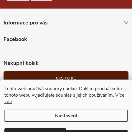
a
t
Informace pro vás
í
Facebook
Nákupní košík
0
KS /
0 KČ
Tento web používá soubory cookie. Dalším procházením
Heureka.cz
Facebook
Instagram
Bonvolo - přidej se taky
tohoto webu vyjadřujete souhlas s jejich používáním.
Více
zde
Nastavení
Copyright 2026
GastroKlub.cz
. Všechna práva vyhrazena.
Upravit
nastavení cookies