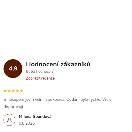
3 míst různého původu:
Trinidad, Jamaica, Barbados. V
těchto...
O
v
l
á
Hodnocení zákazníků
d
4,9
8563 hodnocení
a
Zobrazit recenze
c
í
S nákupem jsem velmi spokojená. Dodání bylo rychlé. Vřele
doporučuji
p
Milena Špundová
r
8.8.2026