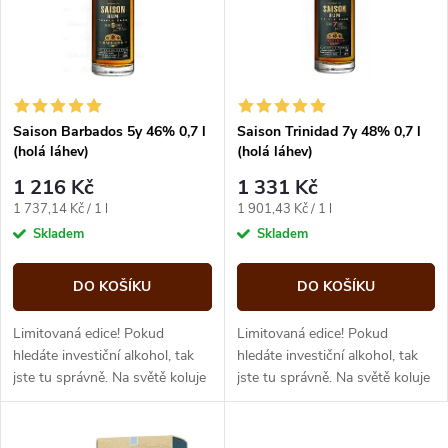
p
n
i
í
s
p
Saison Barbados 5y 46% 0,7 l
Saison Trinidad 7y 48% 0,7 l
(holá láhev)
(holá láhev)
p
r
1 216 Kč
1 331 Kč
r
Měrná
Měrná
1 737,14 Kč / 1 l
1 901,43 Kč / 1 l
o
cena:
cena:
Skladem
Skladem
o
d
DO KOŠÍKU
DO KOŠÍKU
d
u
Limitovaná edice! Pokud
Limitovaná edice! Pokud
u
hledáte investiční alkohol, tak
hledáte investiční alkohol, tak
jste tu správně. Na světě koluje
jste tu správně. Na světě koluje
k
pouhých 1476 láhví tohoto
pouhých 1476 láhví tohoto
k
jedinečného rumu.
jedinečného rumu.