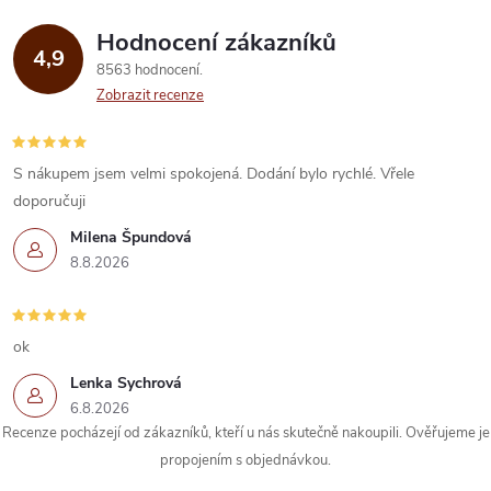
á
Hodnocení zákazníků
d
4,9
8563 hodnocení
a
Zobrazit recenze
c
í
S nákupem jsem velmi spokojená. Dodání bylo rychlé. Vřele
doporučuji
p
Milena Špundová
r
8.8.2026
v
k
ok
Lenka Sychrová
y
6.8.2026
Recenze pocházejí od zákazníků, kteří u nás skutečně nakoupili. Ověřujeme je
v
propojením s objednávkou.
ý