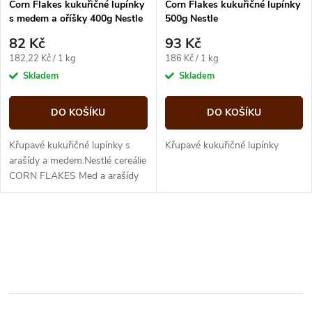
p
Corn Flakes kukuřičné lupínky
Corn Flakes kukuřičné lupínky
s medem a oříšky 400g Nestle
500g Nestle
p
r
82 Kč
93 Kč
r
Měrná
Měrná
182,22 Kč / 1 kg
186 Kč / 1 kg
o
cena:
cena:
Skladem
Skladem
o
d
DO KOŠÍKU
DO KOŠÍKU
d
u
Křupavé kukuřičné lupínky s
Křupavé kukuřičné lupínky
u
arašídy a medem.Nestlé cereálie
CORN FLAKES Med a arašídy
k
jsou bezlepkové křupavé
k
kukuřičné lupínky obalené
t
medem a...
O
t
ů
v
ů
l