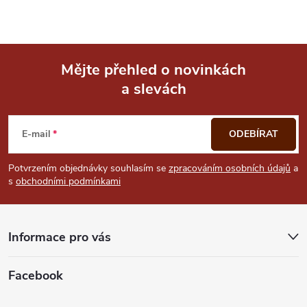
p
i
Mějte přehled o novinkách
s
a slevách
Z
u
á
E-mail
ODEBÍRAT
p
Potvrzením objednávky souhlasím se
zpracováním osobních údajů
a
s
obchodními podmínkami
a
t
Informace pro vás
í
Facebook