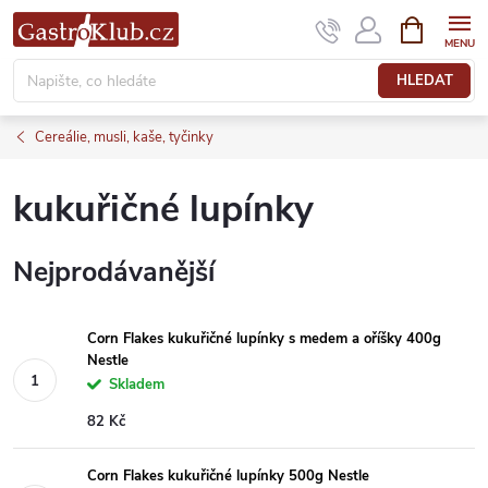
Přejít
NÁKUPNÍ
KOŠÍK
na
obsah
HLEDAT
Cereálie, musli, kaše, tyčinky
kukuřičné lupínky
Nejprodávanější
Corn Flakes kukuřičné lupínky s medem a oříšky 400g
Nestle
Skladem
82 Kč
Corn Flakes kukuřičné lupínky 500g Nestle