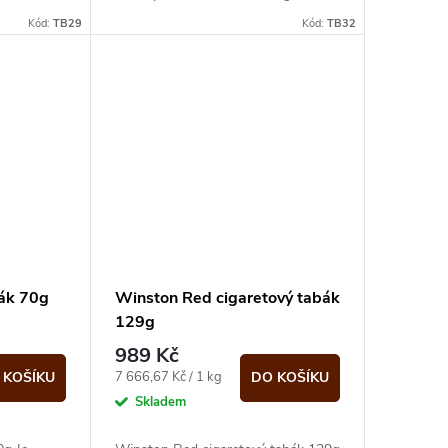
Kód:
TB29
Kód:
TB32
bák 70g
Winston Red cigaretový tabák
129g
989 Kč
Měrná
7 666,67 Kč / 1 kg
 KOŠÍKU
DO KOŠÍKU
cena:
Skladem