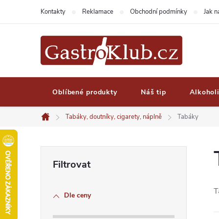
Přejít
Kontakty
Reklamace
Obchodní podmínky
Jak 
na
obsah
Oblíbené produkty
Náš tip
Alkohol
Tabáky, doutníky, cigarety, náplně
Tabáky
Domů
P
o
T
Dle ceny
s