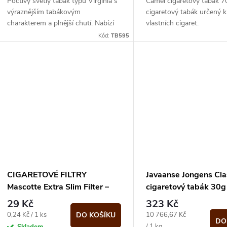
Poctivý světlý tabák typu Virginia s
Camel cigaretový tabák 7
výraznějším tabákovým
cigaretový tabák určený k
charakterem a plnější chutí. Nabízí
vlastních cigaret.
přirozené aroma, lehkou nasládlost
Kód:
TB595
typickou pro...
CIGARETOVÉ FILTRY
Javaanse Jongens Cla
Mascotte Extra Slim Filter –
cigaretový tabák 30g
120 ks
29 Kč
323 Kč
Měrná
Měrná
0,24 Kč / 1 ks
10 766,67 Kč
DO KOŠÍKU
DO
cena:
cena:
/ 1 kg