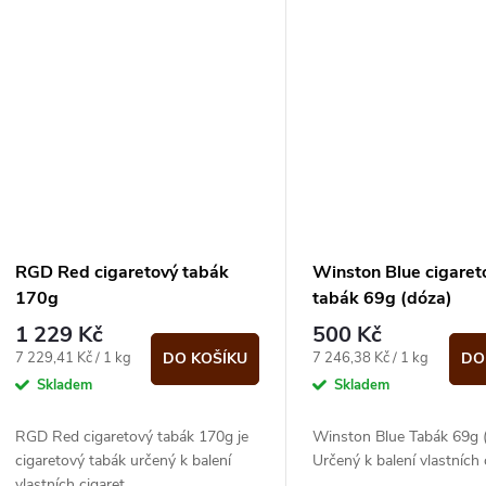
RGD Red cigaretový tabák
Winston Blue cigaret
170g
tabák 69g (dóza)
1 229 Kč
500 Kč
Měrná
Měrná
7 229,41 Kč / 1 kg
7 246,38 Kč / 1 kg
DO KOŠÍKU
DO
cena:
cena:
Skladem
Skladem
RGD Red cigaretový tabák 170g je
Winston Blue Tabák 69g 
cigaretový tabák určený k balení
Určený k balení vlastních 
vlastních cigaret.