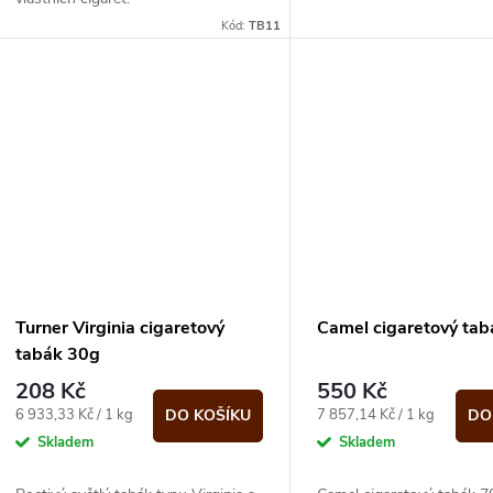
Kód:
TB11
Turner Virginia cigaretový
Camel cigaretový ta
tabák 30g
208 Kč
550 Kč
Měrná
Měrná
6 933,33 Kč / 1 kg
7 857,14 Kč / 1 kg
DO KOŠÍKU
DO
cena:
cena:
Skladem
Skladem