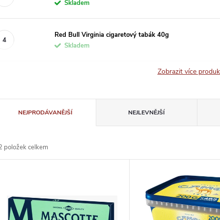
Skladem
Red Bull Virginia cigaretový tabák 40g
Skladem
Zobrazit více produ
Ř
NEJPRODÁVANĚJŠÍ
NEJLEVNĚJŠÍ
a
2
položek celkem
z
V
e
ý
n
p