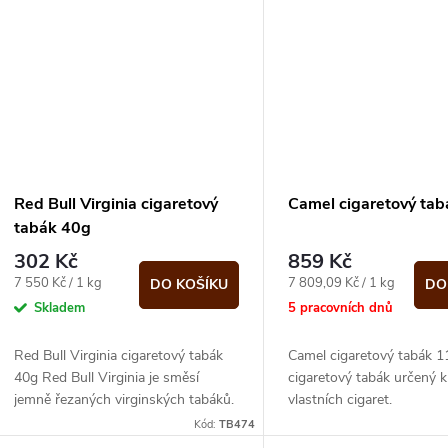
t
ů
Red Bull Virginia cigaretový
Camel cigaretový ta
tabák 40g
302 Kč
859 Kč
Měrná
Měrná
7 550 Kč / 1 kg
7 809,09 Kč / 1 kg
DO KOŠÍKU
DO
cena:
cena:
Skladem
5 pracovních dnů
Red Bull Virginia cigaretový tabák
Camel cigaretový tabák 1
40g Red Bull Virginia je směsí
cigaretový tabák určený k
jemně řezaných virginských tabáků.
vlastních cigaret.
Kód:
TB474