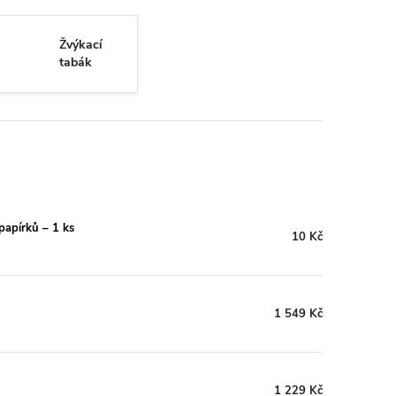
Žvýkací
tabák
apírků – 1 ks
10 Kč
1 549 Kč
1 229 Kč