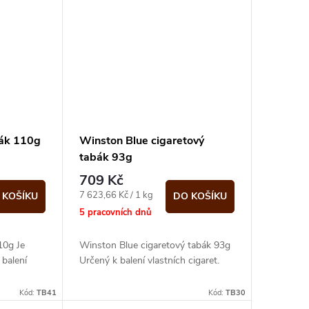
bák 110g
Winston Blue cigaretový
tabák 93g
709 Kč
Měrná
7 623,66 Kč / 1 kg
 KOŠÍKU
DO KOŠÍKU
cena:
5 pracovních dnů
10g Je
Winston Blue cigaretový tabák 93g
 balení
Určený k balení vlastních cigaret.
Kód:
TB41
Kód:
TB30