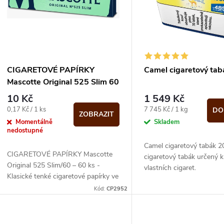
p
s
r
p
CIGARETOVÉ PAPÍRKY
Camel cigaretový ta
o
Mascotte Original 525 Slim 60
r
papírků – 1 ks
10 Kč
1 549 Kč
d
Měrná
Měrná
0,17 Kč / 1 ks
7 745 Kč / 1 kg
DO
ZOBRAZIT
o
cena:
cena:
Momentálně
Skladem
u
nedostupné
d
Camel cigaretový tabák 2
CIGARETOVÉ PAPÍRKY Mascotte
k
cigaretový tabák určený k
Original 525 Slim/60 – 60 ks -
u
vlastních cigaret.
Klasické tenké cigaretové papírky ve
t
slim formátu pro ruční balení
Kód:
CP2952
k
cigaret. Přirozené...
ů