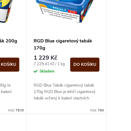
bák 200g
RGD Blue cigaretový tabák
170g
1 229 Kč
Měrná
7 229,41 Kč / 1 kg
 KOŠÍKU
DO KOŠÍKU
cena:
Skladem
00g Je
RGD Blue Tabák cigaretový tabák
 balení
170g RGD Blue je lehčí cigaretový
tabák určený k balení vlastních
cigaret.
Kód:
TB39
Kód:
TB6