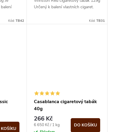
0g Je
Winston Red cigaretový tabák 129g
 balení
Určený k balení vlastních cigaret.
Kód:
TB42
Kód:
TB31
ssic
Casablanca cigaretový tabák
40g
266 Kč
Měrná
6 650 Kč / 1 kg
DO KOŠÍKU
 KOŠÍKU
cena: