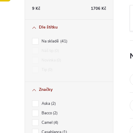
t
9
Kč
1706
Kč
r
Dle štítku
a
Na skladě
41
n
Náš tip
0
Novinka
0
n
Tip
0
í
Značky
p
Aska
2
a
Bacco
2
n
Camel
4
Casablanca
1