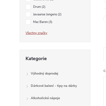
e
Drum
2
l
Javaanse Jongens
2
Mac Baren
3
Všechny značky
Přeskočit
Kategorie
kategorie
6
Výhodný doprodej
Dárkové balení - tipy na dárky
Alkoholické nápoje