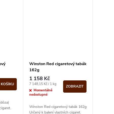
ový
Winston Red cigaretový tabák
162g
1 158 Kč
Měrná
7 148,15 Kč / 1 kg
 KOŠÍKU
ZOBRAZIT
cena:
Momentálně
nedostupné
(dóza)
Winston Red cigaretový tabák 162g
cigaret.
Určený k balení vlastních cigaret.