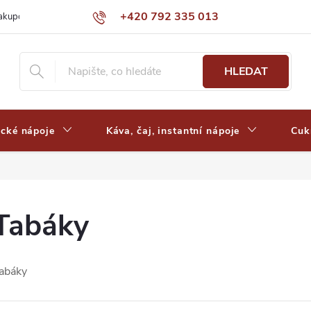
+420 792 335 013
nakupovat
Výdejní místa a ceny dopravy
Často kladené otázky
HLEDAT
ické nápoje
Káva, čaj, instantní nápoje
Cuk
Tabáky
abáky