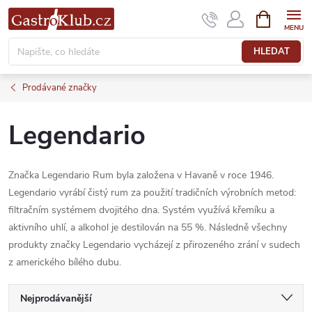
Přejít
NÁKUPNÍ
KOŠÍK
na
obsah
HLEDAT
Prodávané značky
Legendario
Značka Legendario Rum byla založena v Havaně v roce 1946.
Legendario vyrábí čistý rum za použití tradičních výrobních metod:
filtračním systémem dvojitého dna. Systém využívá křemíku a
aktivního uhlí, a alkohol je destilován na 55 %. Následně všechny
produkty značky Legendario vycházejí z přirozeného zrání v sudech
z amerického bílého dubu.
Ř
Nejprodávanější