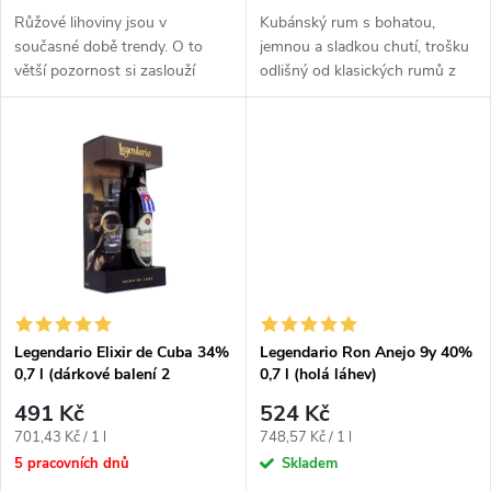
d
u
Růžové lihoviny jsou v
Kubánský rum s bohatou,
u
současné době trendy. O to
jemnou a sladkou chutí, trošku
větší pozornost si zaslouží
odlišný od klasických rumů z
k
Legendario Ronssé Punch au
Kuby. Legendario 7 YO Elixir má
k
Rhum. Netrpělivě očekávaná
jantarovou barvu a aroma...
t
novinka od...
t
ů
ů
Legendario Elixir de Cuba 34%
Legendario Ron Anejo 9y 40%
0,7 l (dárkové balení 2
0,7 l (holá láhev)
sklenice)
491 Kč
524 Kč
Měrná
Měrná
701,43 Kč / 1 l
748,57 Kč / 1 l
cena:
cena:
5 pracovních dnů
Skladem