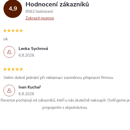
Hodnocení zákazníků
d
4,9
8562 hodnocení
a
Zobrazit recenze
c
í
ok
Lenka Sychrová
p
6.8.2026
r
v
Velmi dobré jednání při reklamaci zaviněnou přepravní firmou
k
Ivan Kuchař
6.8.2026
y
Recenze pocházejí od zákazníků, kteří u nás skutečně nakoupili. Ověřujeme je
propojením s objednávkou.
v
ý