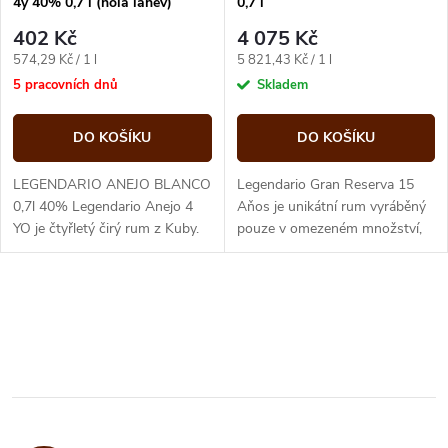
4y 40% 0,7 l (holá láhev)
0,7 l
402 Kč
4 075 Kč
Měrná
Měrná
574,29 Kč / 1 l
5 821,43 Kč / 1 l
cena:
cena:
5 pracovních dnů
Skladem
DO KOŠÍKU
DO KOŠÍKU
LEGENDARIO ANEJO BLANCO
Legendario Gran Reserva 15
0,7l 40% Legendario Anejo 4
Aňos je unikátní rum vyráběný
YO je čtyřletý čirý rum z Kuby.
pouze v omezeném množství,
Značka Legendario je
plněný do exkluzivních
označována z prémiovou a
keramických lahví. Všechny
velmi významnou...
lahve jsou...
O
v
l
á