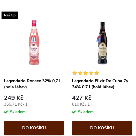
a
Nejlevnější
V
Náš tip
Nejdražší
z
ý
Abecedně
e
p
n
i
í
s
p
Legendario Ronsee 32% 0,7 l
Legendario Elixir De Cuba 7y
(holá láhev)
34% 0,7 l (holá láhev)
p
r
249 Kč
427 Kč
r
Měrná
Měrná
355,71 Kč / 1 l
610 Kč / 1 l
o
cena:
cena:
Skladem
Skladem
o
d
DO KOŠÍKU
DO KOŠÍKU