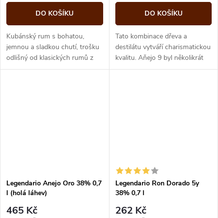
DO KOŠÍKU
DO KOŠÍKU
Kubánský rum s bohatou,
Tato kombinace dřeva a
jemnou a sladkou chutí, trošku
destilátu vytváří charismatickou
odlišný od klasických rumů z
kvalitu. Aňejo 9 byl několikrát
Kuby. Legendario 7 YO Elixir má
vyznamenaný jako nejlepší
jantarovou barvu a aroma...
kubánský rum.
Legendario Anejo Oro 38% 0,7
Legendario Ron Dorado 5y
l (holá láhev)
38% 0,7 l
465 Kč
262 Kč