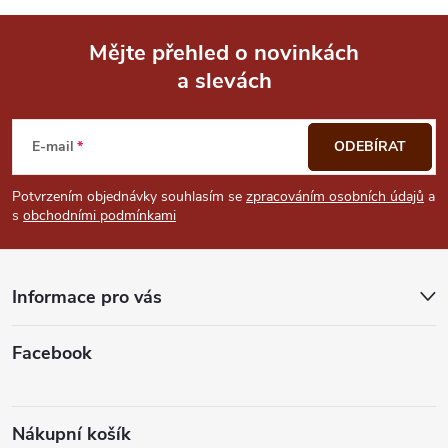
p
i
Mějte přehled o novinkách
a slevách
Z
s
u
á
E-mail
ODEBÍRAT
p
Potvrzením objednávky souhlasím se
zpracováním osobních údajů
a
s
obchodními podmínkami
a
t
Informace pro vás
í
Facebook
Nákupní košík