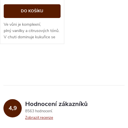
o
o
d
DO KOŠÍKU
d
u
Ve vůni je komplexní,
u
plný vanilky a citrusových tónů.
V chuti dominuje kukuřice se
k
zdatnou výpomocí žita, tóny
k
skořice, medu, muškátového
t
oříšku a...
O
t
ů
v
ů
l
á
Hodnocení zákazníků
d
4,9
8563 hodnocení
a
Zobrazit recenze