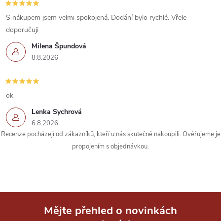
c
í
S nákupem jsem velmi spokojená. Dodání bylo rychlé. Vřele
doporučuji
p
Milena Špundová
r
8.8.2026
v
k
ok
Lenka Sychrová
y
6.8.2026
Recenze pocházejí od zákazníků, kteří u nás skutečně nakoupili. Ověřujeme je
v
propojením s objednávkou.
ý
p
i
Mějte přehled o novinkách
s