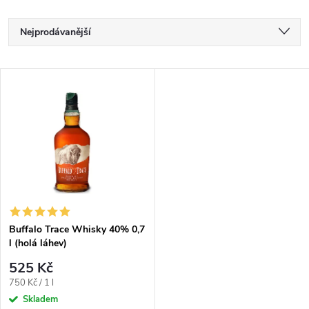
Ř
Nejprodávanější
a
Nejlevnější
V
Nejdražší
z
ý
Abecedně
e
p
n
i
í
s
p
Buffalo Trace Whisky 40% 0,7
l (holá láhev)
p
r
525 Kč
r
Měrná
750 Kč / 1 l
cena:
Skladem