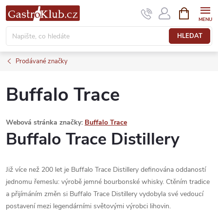
Přejít
NÁKUPNÍ
KOŠÍK
na
obsah
HLEDAT
Prodávané značky
Buffalo Trace
Webová stránka značky:
Buffalo Trace
Buffalo Trace Distillery
Již více než 200 let je Buffalo Trace Distillery definována oddaností
jednomu řemeslu: výrobě jemné bourbonské whisky.
Ctěním tradice
a přijímáním změn si Buffalo Trace Distillery vydobyla své vedoucí
postavení mezi legendárními světovými výrobci lihovin.