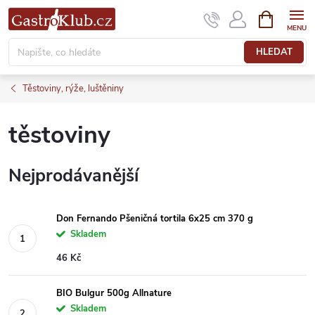
Přejít
NÁKUPNÍ
KOŠÍK
na
obsah
HLEDAT
Těstoviny, rýže, luštěniny
těstoviny
Nejprodávanější
Don Fernando Pšeničná tortila 6x25 cm 370 g
Skladem
46 Kč
BIO Bulgur 500g Allnature
Skladem