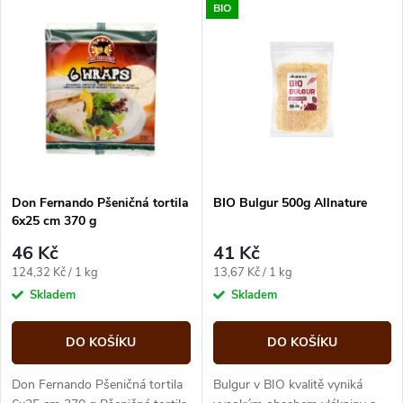
V
BIO
Nejdražší
z
ý
Abecedně
e
p
n
i
í
s
p
Don Fernando Pšeničná tortila
BIO Bulgur 500g Allnature
6x25 cm 370 g
p
r
46 Kč
41 Kč
r
Měrná
Měrná
124,32 Kč / 1 kg
13,67 Kč / 1 kg
o
cena:
cena:
Skladem
Skladem
o
d
DO KOŠÍKU
DO KOŠÍKU
d
u
Don Fernando Pšeničná tortila
Bulgur v BIO kvalitě vyniká