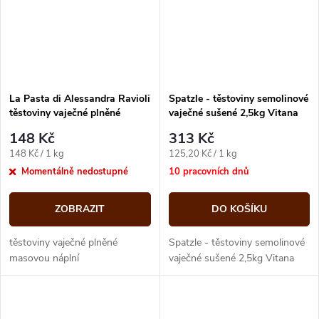
La Pasta di Alessandra Ravioli
Spatzle - těstoviny semolinové
těstoviny vaječné plněné
vaječné sušené 2,5kg Vitana
masovou náplní 1kg
148 Kč
313 Kč
Měrná
Měrná
148 Kč / 1 kg
125,20 Kč / 1 kg
cena:
cena:
Momentálně nedostupné
10 pracovních dnů
ZOBRAZIT
DO KOŠÍKU
těstoviny vaječné plněné
Spatzle - těstoviny semolinové
masovou náplní
vaječné sušené 2,5kg Vitana