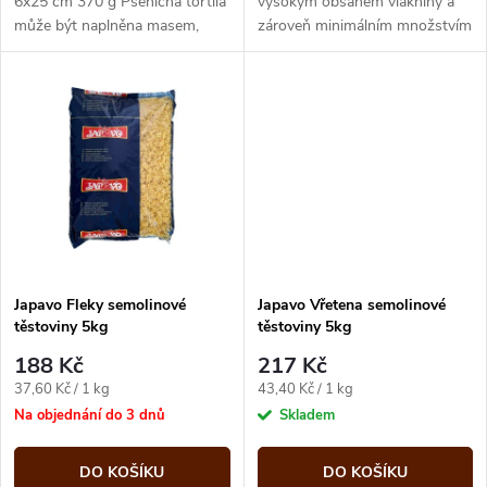
u
6x25 cm 370 g Pšeničná tortila
vysokým obsahem vlákniny a
může být naplněna masem,
zároveň minimálním množstvím
k
fazolkami, sýrem nebo
tuku. Dále obsahuje vitamíny
k
zeleninou.
A, E a K, železo, fosfor, draslík...
t
t
ů
ů
Japavo Fleky semolinové
Japavo Vřetena semolinové
těstoviny 5kg
těstoviny 5kg
188 Kč
217 Kč
Měrná
Měrná
37,60 Kč / 1 kg
43,40 Kč / 1 kg
cena:
cena:
Na objednání do 3 dnů
Skladem
DO KOŠÍKU
DO KOŠÍKU