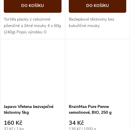
DO KOŠÍKU
DO KOŠÍKU
Tortilla placky z celozrnné
Bezlepkové těstoviny bez
pšeničné a žitné mouky 4 x 60g
kukuřičné mouky.
(240g) Popis výrobku O
produktu Tortilla placky z
celozrnné pšeničné a žitné...
Japavo Vřetena bezvaječné
BrainMax Pure Penne
těstoviny 5kg
semolinové, BIO, 250 g
160 Kč
34 Kč
Měrná
Měrná
32 Kč / 1 kg
136 Kč / 1000 g