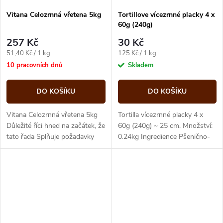
Vitana Celozrnná vřetena 5kg
Tortillove vícezrnné placky 4 x
60g (240g)
257 Kč
30 Kč
Měrná
Měrná
51,40 Kč / 1 kg
125 Kč / 1 kg
cena:
cena:
10 pracovních dnů
Skladem
DO KOŠÍKU
DO KOŠÍKU
Vitana Celozrnná vřetena 5kg
Tortilla vícezrnné placky 4 x
Důležité říci hned na začátek, že
60g (240g) ~ 25 cm. Množství:
tato řada Splňuje požadavky
0.24kg Ingredience Pšenično-
návrhu nové vyhlášky o školním
žitná mouka (59%), Pitná voda,
stravování, která...
Rafinovaný...