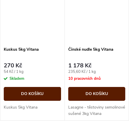
Kuskus 5kg Vitana
Čínské nudle 5kg Vitana
270 Kč
1 178 Kč
Měrná
Měrná
54 Kč / 1 kg
235,60 Kč / 1 kg
cena:
cena:
Skladem
10 pracovních dnů
DO KOŠÍKU
DO KOŠÍKU
Kuskus 5kg Vitana
Lasagne - těstoviny semolinové
sušené 3kg Vitana