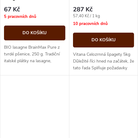
67 Kč
287 Kč
Měrná
57,40 Kč / 1 kg
5 pracovních dnů
cena:
10 pracovních dnů
DO KOŠÍKU
DO KOŠÍKU
BIO lasagne BrainMax Pure z
tvrdé pšenice, 250 g. Tradiční
Vitana Celozrnná špagety 5kg
italské plátky na lasagne,
Důležité říci hned na začátek, že
vhodné k pečení v troubě.
tato řada Splňuje požadavky
návrhu nové vyhlášky o školním
stravování, která...