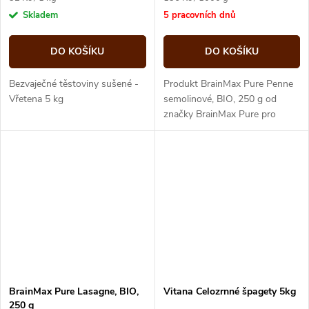
cena:
cena:
Skladem
5 pracovních dnů
DO KOŠÍKU
DO KOŠÍKU
Bezvaječné těstoviny sušené -
Produkt BrainMax Pure Penne
Vřetena 5 kg
semolinové, BIO, 250 g od
značky BrainMax Pure pro
bezpečné doplnění sortimentu
Gastroklubu.
BrainMax Pure Lasagne, BIO,
Vitana Celozrnné špagety 5kg
250 g