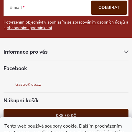
á
E-mail
ODEBÍRAT
p
Potvrzením objednávky souhlasím se
zpracováním osobních údajů
a
s
obchodními podmínkami
a
t
Informace pro vás
í
Facebook
GastroKlub.cz
Nákupní košík
0
KS /
0 KČ
Tento web používá soubory cookie. Dalším procházením
Heureka.cz
Facebook
Instagram
Bonvolo - přidej se taky