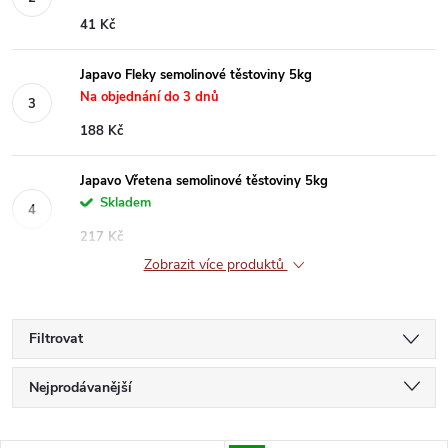
41 Kč
Japavo Fleky semolinové těstoviny 5kg
Na objednání do 3 dnů
188 Kč
Japavo Vřetena semolinové těstoviny 5kg
Skladem
217 Kč
Zobrazit více produktů
Filtrovat
Ř
Nejprodávanější
a
Nejlevnější