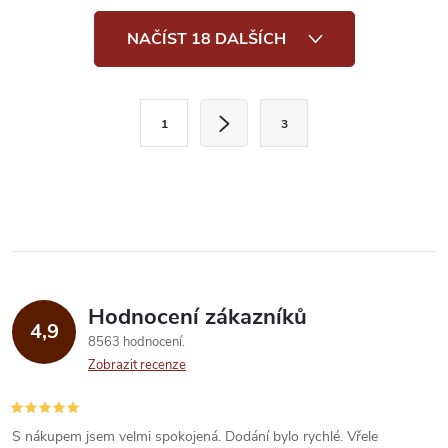
O
NAČÍST 18 DALŠÍCH
v
l
S
1
3
t
á
r
d
á
a
n
k
c
o
í
v
Hodnocení zákazníků
4,9
á
p
8563 hodnocení
n
Zobrazit recenze
r
í
v
S nákupem jsem velmi spokojená. Dodání bylo rychlé. Vřele