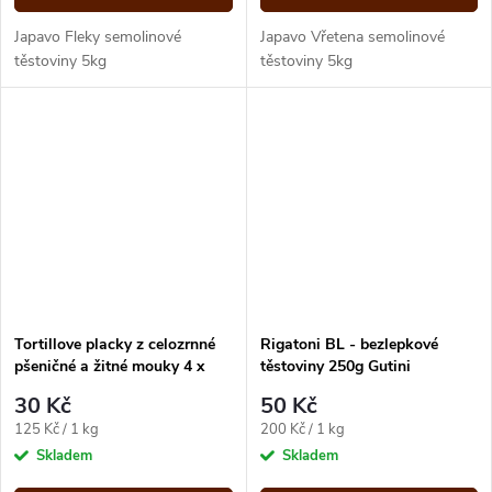
Japavo Fleky semolinové
Japavo Vřetena semolinové
těstoviny 5kg
těstoviny 5kg
Tortillove placky z celozrnné
Rigatoni BL - bezlepkové
pšeničné a žitné mouky 4 x
těstoviny 250g Gutini
60g (240g)
30 Kč
50 Kč
Měrná
Měrná
125 Kč / 1 kg
200 Kč / 1 kg
cena:
cena:
Skladem
Skladem