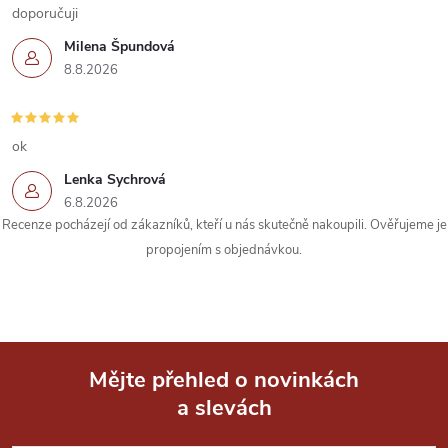
k
doporučuji
Milena Špundová
y
8.8.2026
v
ý
ok
p
Lenka Sychrová
6.8.2026
i
Recenze pocházejí od zákazníků, kteří u nás skutečně nakoupili. Ověřujeme je
s
propojením s objednávkou.
u
Mějte přehled o novinkách
a slevách
Z