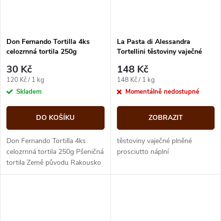
Don Fernando Tortilla 4ks
La Pasta di Alessandra
celozrnná tortila 250g
Tortellini těstoviny vaječné
plněné prosciutto náplní 1kg
30 Kč
148 Kč
Měrná
Měrná
120 Kč / 1 kg
148 Kč / 1 kg
cena:
cena:
Skladem
Momentálně nedostupné
DO KOŠÍKU
ZOBRAZIT
Don Fernando Tortilla 4ks
těstoviny vaječné plněné
celozrnná tortila 250g Pšeničná
prosciutto náplní
tortila Země původu Rakousko
Složení celozrnná pšeničná
mouka (30%), moučná...