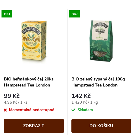
a
Nejlevnější
V
BIO
BIO
Nejdražší
z
ý
Abecedně
e
p
n
i
í
s
p
BIO heřmánkový čaj 20ks
BIO zelený sypaný čaj 100g
Hampstead Tea London
Hampstead Tea London
p
r
99 Kč
142 Kč
r
Měrná
Měrná
4,95 Kč / 1 ks
1 420 Kč / 1 kg
o
cena:
cena:
Momentálně nedostupné
Skladem
o
d
ZOBRAZIT
DO KOŠÍKU