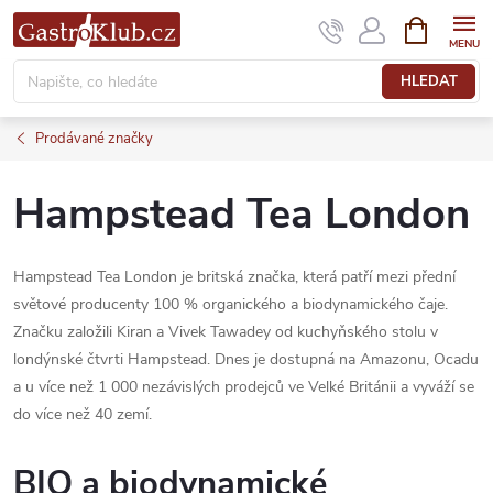
Přejít
NÁKUPNÍ
KOŠÍK
na
obsah
HLEDAT
Prodávané značky
Hampstead Tea London
Hampstead Tea London je britská značka, která patří mezi přední
světové producenty 100 % organického a biodynamického čaje.
Značku založili Kiran a Vivek Tawadey od kuchyňského stolu v
londýnské čtvrti Hampstead. Dnes je dostupná na Amazonu, Ocadu
a u více než 1 000 nezávislých prodejců ve Velké Británii a vyváží se
do více než 40 zemí.
BIO a biodynamické