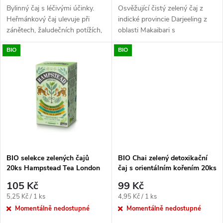
d
u
Bylinný čaj s léčivými účinky.
Osvěžující čistý zelený čaj z
u
Heřmánkový čaj ulevuje při
indické provincie Darjeeling z
zánětech, žaludečních potížích,
oblasti Makaibari s
k
zklidňuje a pomáhá
detoxifikačními účinky bohatý
k
BIO
BIO
harmonizovat psychickou i
na antioxidanty,
t
fyzickou...
nefermentovaný....
t
ů
ů
BIO selekce zelených čajů
BIO Chai zelený detoxikační
20ks Hampstead Tea London
čaj s orientálním kořením 20ks
Hampstead Tea London
105 Kč
99 Kč
Měrná
Měrná
5,25 Kč / 1 ks
4,95 Kč / 1 ks
cena:
cena:
Momentálně nedostupné
Momentálně nedostupné