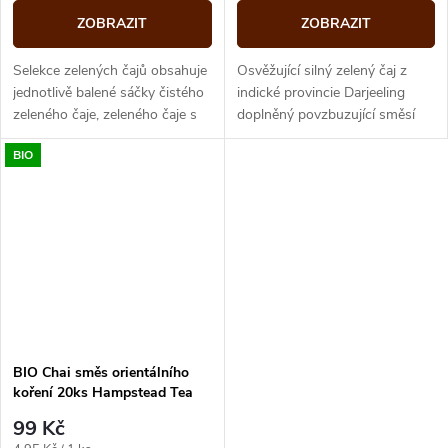
ZOBRAZIT
ZOBRAZIT
Selekce zelených čajů obsahuje
Osvěžující silný zelený čaj z
jednotlivě balené sáčky čistého
indické provincie Darjeeling
zeleného čaje, zeleného čaje s
doplněný povzbuzující směsí
mátou a lékořicí, zeleného čaje
orientálních bylinek a
BIO
s limetkou a zeleného...
aromatického východního
koření. Směs...
BIO Chai směs orientálního
koření 20ks Hampstead Tea
London
99 Kč