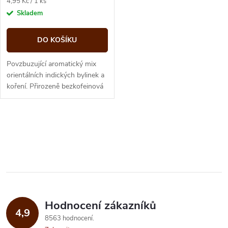
Měrná
4,95 Kč / 1 ks
cena:
Skladem
DO KOŠÍKU
Povzbuzující aromatický mix
orientálních indických bylinek a
koření. Přirozeně bezkofeinová
směs pro přípravu lahodného
voňavého orientálního čaje...
O
v
l
á
Hodnocení zákazníků
d
4,9
8563 hodnocení