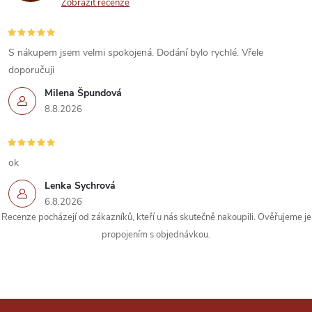
a
Zobrazit recenze
c
í
S nákupem jsem velmi spokojená. Dodání bylo rychlé. Vřele
doporučuji
p
Milena Špundová
r
8.8.2026
v
k
ok
Lenka Sychrová
y
6.8.2026
Recenze pocházejí od zákazníků, kteří u nás skutečně nakoupili. Ověřujeme je
v
propojením s objednávkou.
ý
p
i