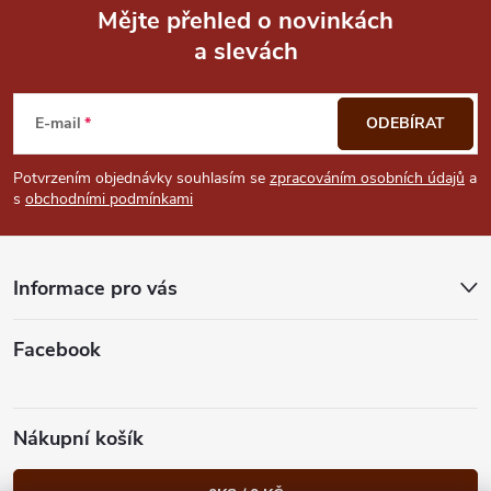
Mějte přehled o novinkách
s
a slevách
Z
u
á
E-mail
ODEBÍRAT
p
Potvrzením objednávky souhlasím se
zpracováním osobních údajů
a
s
obchodními podmínkami
a
t
Informace pro vás
í
Facebook
Nákupní košík