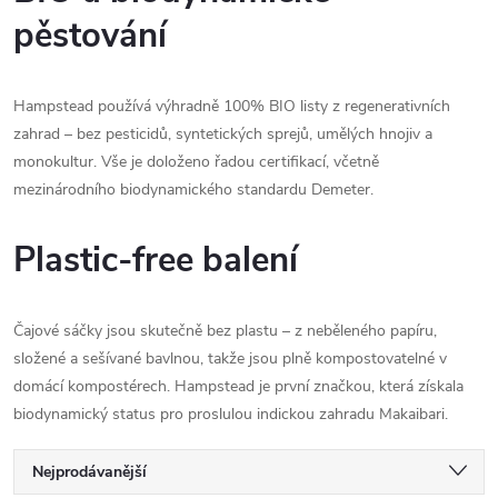
pěstování
Hampstead používá výhradně 100% BIO listy z regenerativních
zahrad – bez pesticidů, syntetických sprejů, umělých hnojiv a
monokultur. Vše je doloženo řadou certifikací, včetně
mezinárodního biodynamického standardu Demeter.
Plastic-free balení
Čajové sáčky jsou skutečně bez plastu – z neběleného papíru,
složené a sešívané bavlnou, takže jsou plně kompostovatelné v
domácí kompostérech. Hampstead je první značkou, která získala
biodynamický status pro proslulou indickou zahradu Makaibari.
Ř
Nejprodávanější