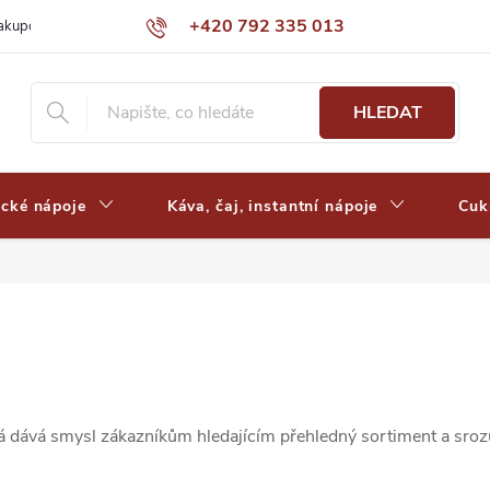
+420 792 335 013
nakupovat
Výdejní místa a ceny dopravy
Často kladené otázky
HLEDAT
ické nápoje
Káva, čaj, instantní nápoje
Cuk
rá dává smysl zákazníkům hledajícím přehledný sortiment a srozu