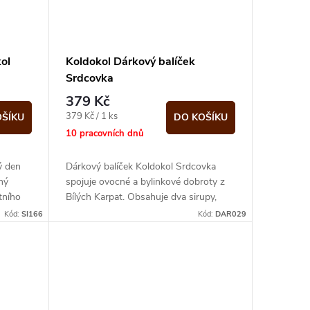
ol
Koldokol Dárkový balíček
Srdcovka
379 Kč
Měrná
379 Kč / 1 ks
OŠÍKU
DO KOŠÍKU
cena:
10 pracovních dnů
ý den
Dárkový balíček Koldokol Srdcovka
ný
spojuje ovocné a bylinkové dobroty z
tního
Bílých Karpat. Obsahuje dva sirupy,
BIO bioládu a sypaný čaj, takže se
Kód:
SI166
Kód:
DAR029
hodí...