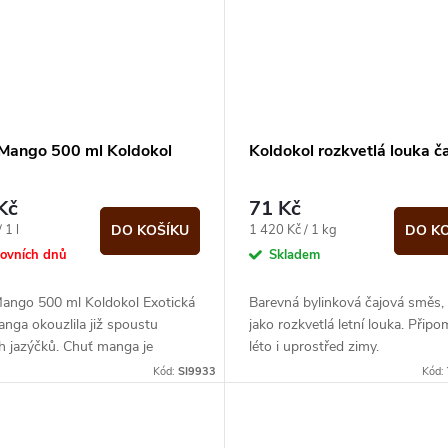
 Mango 500 ml Koldokol
Koldokol rozkvetlá louka č
Kč
71 Kč
Měrná
 1 l
1 420 Kč / 1 kg
DO KOŠÍKU
DO K
cena:
covních dnů
Skladem
Mango 500 ml Koldokol Exotická
Barevná bylinková čajová směs,
nga okouzlila již spoustu
jako rozkvetlá letní louka. Přip
h jazýčků. Chuť manga je
léto i uprostřed zimy.
cká, ale nejvíc asi připomíná
Kód:
SI9933
Kód:
...