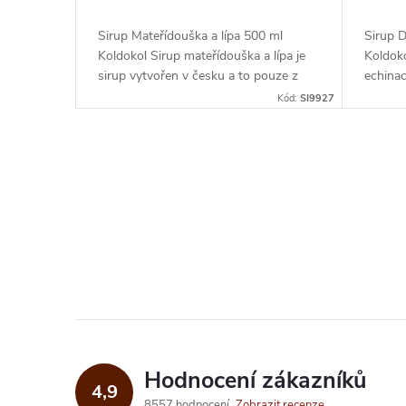
Sirup Mateřídouška a lípa 500 ml
Sirup 
Koldokol Sirup mateřídouška a lípa je
Koldoko
sirup vytvořen v česku a to pouze z
echina
přírodních surovin. Hustého a silného...
kvalitn
Kód:
SI9927
šťávu...
O
v
l
á
d
a
Hodnocení zákazníků
c
4,9
8557 hodnocení
Zobrazit recenze