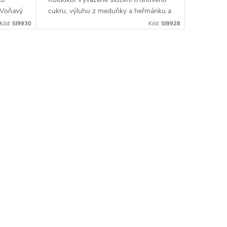
. Voňavý
cukru, výluhu z meduňky a heřmánku a
bio citrónové šťávy, to je zaručený...
Kód:
SI9930
Kód:
SI9928