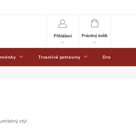
Zpracování osobních dat
Zásady ochrany osobních údajů
Zásady po
NÁKUPNÍ
KOŠÍK
Prázdný košík
Přihlášení
rovinky
Trvanlivé potraviny
Drogerie
mitelný styl.