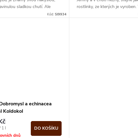
avinulou sladkou chutí. Ale
rostlinky, ze kterých je vyroben
obličeje po sirupu dělat
jako jaro v plném...
Kód:
SI9934
e,...
 Dobromysl a echinacea
l Koldokol
Kč
 1 l
DO KOŠÍKU
covních dnů