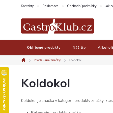
Přejít
Kontakty
Reklamace
Obchodní podmínky
Jak 
na
obsah
Oblíbené produkty
Náš tip
Alkohol
Prodávané značky
Koldokol
Domů
Koldokol
Koldokol je značka v kategorii produkty značky, kte
Kategorie:
produkty značky