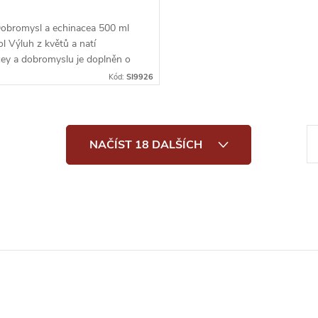
Dobromysl a echinacea 500 ml
l Výluh z květů a natí
cey a dobromyslu je doplněn o
í třtinový cukr a citrónovou
Kód:
SI9926
.
S
NAČÍST 18 DALŠÍCH
t
r
á
n
k
o
v
á