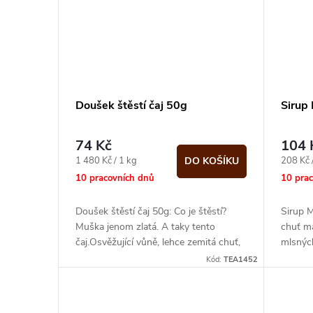
Doušek štěstí čaj 50g
Sirup
74 Kč
104 
Měrná
Měrná
1 480 Kč / 1 kg
208 Kč /
DO KOŠÍKU
cena:
cena:
10 pracovních dnů
10 pra
Doušek štěstí čaj 50g: Co je štěstí?
Sirup 
Muška jenom zlatá. A taky tento
chuť ma
čaj.Osvěžující vůně, lehce zemitá chuť,
mlsnýc
exploze barev...prostě tekuté štěstí...
specifi
Kód:
TEA1452
broskev.