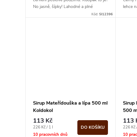
No jasně, šípky! Lahodné a plné
lehce n
vitamínu C, ukryté...
kyselé 
Kód:
SI12396
nebudet
Sirup Mateřídouška a lípa 500 ml
Sirup
Koldokol
500 m
113 Kč
113 
Měrná
Měrná
226 Kč / 1 l
226 Kč /
DO KOŠÍKU
cena:
cena:
10 pracovních dnů
10 pra