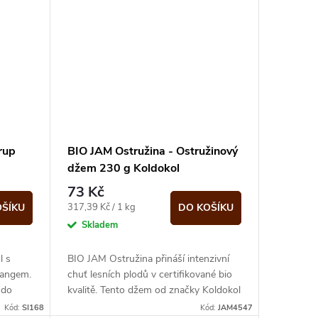
rup
BIO JAM Ostružina - Ostružinový
džem 230 g Koldokol
73 Kč
Měrná
317,39 Kč / 1 kg
OŠÍKU
DO KOŠÍKU
cena:
Skladem
l s
BIO JAM Ostružina přináší intenzivní
mangem.
chuť lesních plodů v certifikované bio
 do
kvalitě. Tento džem od značky Koldokol
0 ml.
v praktickém 230g balení potěší...
Kód:
SI168
Kód:
JAM4547