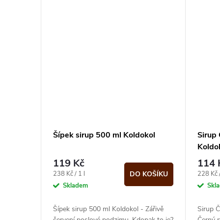
Šípek sirup 500 ml Koldokol
Sirup 
Koldo
119 Kč
114 
Měrná
Měrná
238 Kč / 1 l
228 Kč /
DO KOŠÍKU
cena:
cena:
Skladem
Skl
Šípek sirup 500 ml Koldokol - Zářivě
Sirup Č
červení poslové podzimu. Kdopak to je?
Černý r