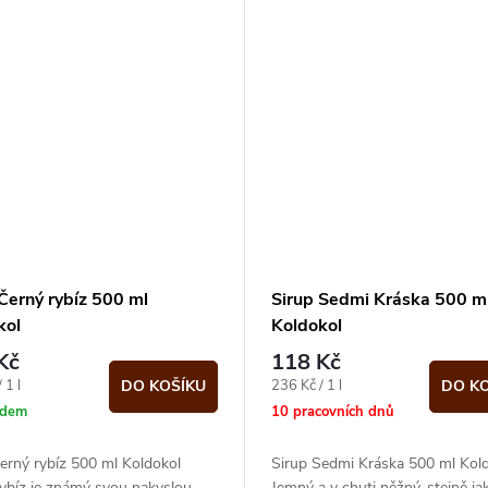
Černý rybíz 500 ml
Sirup Sedmi Kráska 500 m
kol
Koldokol
Kč
118 Kč
Měrná
 1 l
236 Kč / 1 l
DO KOŠÍKU
DO K
cena:
adem
10 pracovních dnů
erný rybíz 500 ml Koldokol
Sirup Sedmi Kráska 500 ml Kol
ybíz je známý svou nakyslou,
Jemný a v chuti něžný, stejně ja