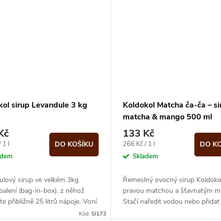
kol sirup Levandule 3 kg
Koldokol Matcha ča-ča – si
matcha & mango 500 ml
Kč
133 Kč
Měrná
 1 l
266 Kč / 1 l
DO KOŠÍKU
DO K
cena:
adem
Skladem
ulový sirup ve velkém 3kg
Řemeslný ovocný sirup Koldoko
balení (bag-in-box), z něhož
pravou matchou a šťavnatým 
íte přibližně 25 litrů nápoje. Voní
Stačí naředit vodou nebo přidat
á jako levandulové pole.
limonád a koktejlů – v balení 50
Kód:
SI173