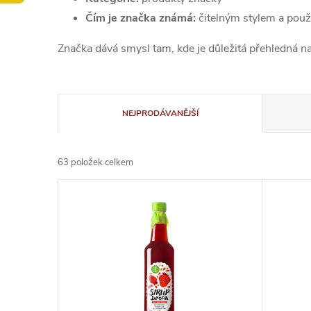
Čím je značka známá:
čitelným stylem a použi
Značka dává smysl tam, kde je důležitá přehledná 
Ř
NEJPRODÁVANĚJŠÍ
a
63
položek celkem
z
V
e
ý
n
p
í
i