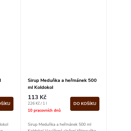
l
Sirup Meduňka a heřmánek 500
ml Koldokol
113 Kč
Měrná
226 Kč / 1 l
OŠÍKU
DO KOŠÍKU
cena:
10 pracovních dnů
dokol
Sirup Meduňka a heřmánek 500 ml
ko
Koldokol Vyvážené složení třtinového