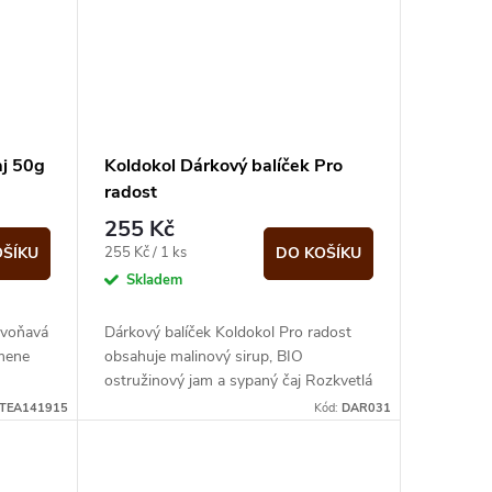
aj 50g
Koldokol Dárkový balíček Pro
radost
255 Kč
Měrná
255 Kč / 1 ks
OŠÍKU
DO KOŠÍKU
cena:
Skladem
 voňavá
Dárkový balíček Koldokol Pro radost
omene
obsahuje malinový sirup, BIO
ostružinový jam a sypaný čaj Rozkvetlá
louka. Malý poctivý set pro sladkou...
TEA141915
Kód:
DAR031