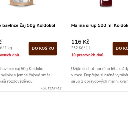
v bavlnce čaj 50g Koldokol
Malina sirup 500 ml Koldok
č
116 Kč
Měrná
č / 1 kg
232 Kč / 1 l
DO KOŠÍKU
DO K
cena:
covních dnů
10 pracovních dnů
bavlnce čaj 50g Koldokol
Užijte si chuť horkého léta každ
 bylinky v jemné čajové směsi
v roce. Dopřejte si ručně vyrábě
 vaši rozdováděnou
sirup z opravdových malin, kvali
ostarají se o sladké a ničím...
třtinového cukru a bio...
Kód:
TEA7412