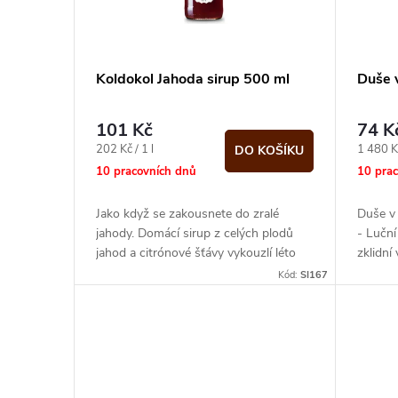
p
s
r
p
Koldokol Jahoda sirup 500 ml
Duše 
o
r
101 Kč
74 K
d
o
Měrná
Měrná
202 Kč / 1 l
1 480 K
DO KOŠÍKU
cena:
cena:
10 pracovních dnů
10 pra
u
d
Jako když se zakousnete do zralé
Duše v 
k
jahody. Domácí sirup z celých plodů
- Luční
u
jahod a citrónové šťávy vykouzlí léto
zklidní
t
každý den v roce. Výborný...
mysl. P
Kód:
SI167
k
ů
t
ů