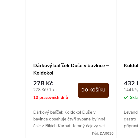
Dárkový balíček Duše v bavlnce –
Koldo
Koldokol
278 Kč
432 
Měrná
Měrná
278 Kč / 1 ks
144 Kč /
DO KOŠÍKU
cena:
cena:
10 pracovních dnů
Skl
Dárkový balíček Koldokol Duše v
Levand
bavlnce obsahuje čtyři sypané bylinné
gastro 
čaje z Bílých Karpat. Jemný čajový set
připrav
pro chvíle klidu, zahřátí a každodenní...
a chutn
Kód:
DAR030