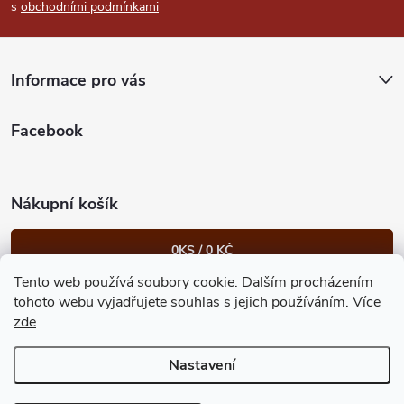
s
obchodními podmínkami
a
t
Informace pro vás
í
Facebook
Nákupní košík
0
KS /
0 KČ
Tento web používá soubory cookie. Dalším procházením
Heureka.cz
Facebook
Instagram
Bonvolo - přidej se taky
tohoto webu vyjadřujete souhlas s jejich používáním.
Více
zde
Nastavení
Copyright 2026
GastroKlub.cz
. Všechna práva vyhrazena.
Upravit
nastavení cookies