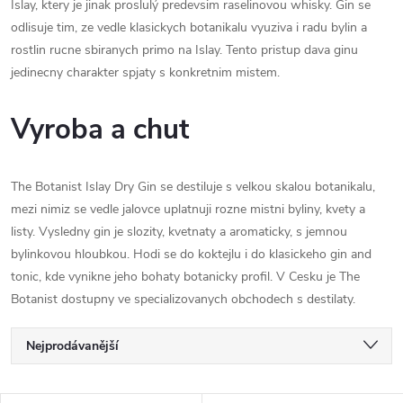
Islay, ktery je jinak proslulý predevsim raselinovou whisky. Gin se
odlisuje tim, ze vedle klasickych botanikalu vyuziva i radu bylin a
rostlin rucne sbiranych primo na Islay. Tento pristup dava ginu
jedinecny charakter spjaty s konkretnim mistem.
Vyroba a chut
The Botanist Islay Dry Gin se destiluje s velkou skalou botanikalu,
mezi nimiz se vedle jalovce uplatnuji rozne mistni byliny, kvety a
listy. Vysledny gin je slozity, kvetnaty a aromaticky, s jemnou
bylinkovou hloubkou. Hodi se do koktejlu i do klasickeho gin and
tonic, kde vynikne jeho bohaty botanicky profil. V Cesku je The
Botanist dostupny ve specializovanych obchodech s destilaty.
Ř
Nejprodávanější
a
Nejlevnější