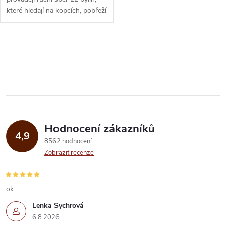
u
které hledají na kopcích, pobřeží
k
a v bažinách tohoto úrodného
k
ostrova a poté je pečlivě...
t
O
t
ů
v
ů
l
á
Hodnocení zákazníků
d
4,9
8562 hodnocení
a
Zobrazit recenze
c
í
ok
Lenka Sychrová
p
6.8.2026