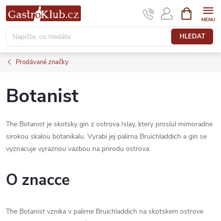
Přejít
NÁKUPNÍ
KOŠÍK
na
obsah
HLEDAT
Prodávané značky
Botanist
The Botanist je skotsky gin z ostrova Islay, ktery proslul mimoradne
sirokou skalou botanikalu. Vyrabi jej palirna Bruichladdich a gin se
vyznacuje vyraznou vazbou na prirodu ostrova.
O znacce
The Botanist vznika v palirne Bruichladdich na skotskem ostrove