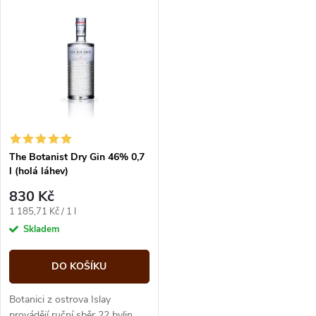
V
Nejdražší
z
ý
Abecedně
e
p
n
i
í
s
p
The Botanist Dry Gin 46% 0,7
l (holá láhev)
p
r
830 Kč
r
Měrná
1 185,71 Kč / 1 l
o
cena:
Skladem
o
d
DO KOŠÍKU
d
u
Botanici z ostrova Islay
provádějí ruční sběr 22 bylin,