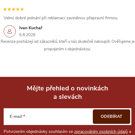
r
v
Velmi dobré jednání při reklamaci zaviněnou přepravní firmou
k
Ivan Kuchař
6.8.2026
y
Recenze pocházejí od zákazníků, kteří u nás skutečně nakoupili. Ověřujeme je
propojením s objednávkou.
v
ý
p
i
Mějte přehled o novinkách
a slevách
Z
s
u
á
E-mail
ODEBÍRAT
p
Potvrzením objednávky souhlasím se
zpracováním osobních údajů
a