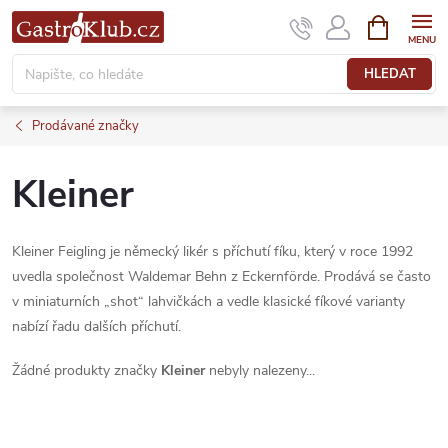
Přejít
NÁKUPNÍ
KOŠÍK
na
obsah
HLEDAT
Prodávané značky
Kleiner
Kleiner Feigling je německý likér s příchutí fíku, který v roce 1992
uvedla společnost Waldemar Behn z Eckernförde. Prodává se často
v miniaturních „shot“ lahvičkách a vedle klasické fíkové varianty
nabízí řadu dalších příchutí.
Žádné produkty značky
Kleiner
nebyly nalezeny...