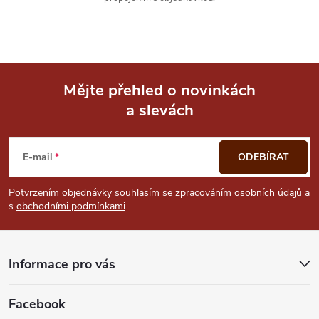
Mějte přehled o novinkách
a slevách
Z
á
E-mail
ODEBÍRAT
p
Potvrzením objednávky souhlasím se
zpracováním osobních údajů
a
s
obchodními podmínkami
a
t
Informace pro vás
í
Facebook