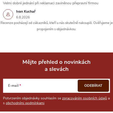
Velmi dobré jednání při reklamaci zaviněnou přepravní firmou
Ivan Kuchař
6.8.2026
Recenze pocházejí od zákazníků, kteří u nás skutečně nakoupili. Ověřujeme je
propojením s objednávkou.
Mějte přehled o novinkách
a slevách
Z
á
E-mail
ODEBÍRAT
p
Potvrzením objednávky souhlasím se
zpracováním osobních údajů
a
s
obchodními podmínkami
a