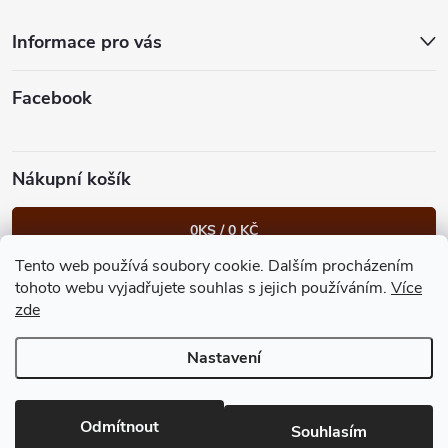
t
Informace pro vás
í
Facebook
Nákupní košík
0
KS /
0 KČ
Tento web používá soubory cookie. Dalším procházením
Heureka.cz
Facebook
Instagram
Bonvolo - přidej se taky
tohoto webu vyjadřujete souhlas s jejich používáním.
Více
zde
Nastavení
Copyright 2026
GastroKlub.cz
. Všechna práva vyhrazena.
Upravit
nastavení cookies
Vytvořil Shoptet Premium
Odmítnout
Souhlasím