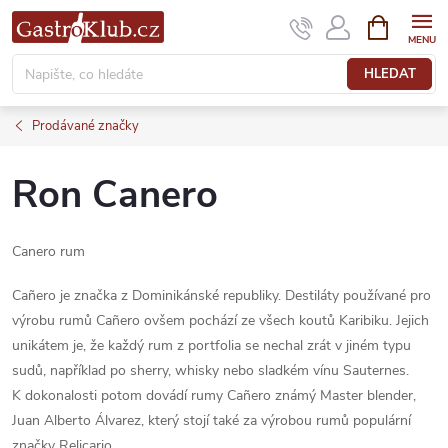
Přejít
NÁKUPNÍ
KOŠÍK
na
obsah
HLEDAT
Prodávané značky
Ron Canero
Canero rum
Cañero je značka z Dominikánské republiky. Destiláty používané pro
výrobu rumů Cañero ovšem pochází ze všech koutů Karibiku. Jejich
unikátem je, že každý rum z portfolia se nechal zrát v jiném typu
sudů, například po sherry, whisky nebo sladkém vínu Sauternes.
K dokonalosti potom dovádí rumy Cañero známý Master blender,
Juan Alberto Álvarez, který stojí také za výrobou rumů populární
značky Relicario.