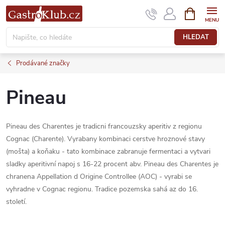
Přejít
NÁKUPNÍ
KOŠÍK
na
obsah
HLEDAT
Prodávané značky
Pineau
Pineau des Charentes je tradicni francouzsky aperitiv z regionu
Cognac (Charente). Vyrabany kombinaci cerstve hroznové stavy
(mošta) a koňaku - tato kombinace zabranuje fermentaci a vytvari
sladky aperitivní napoj s 16-22 procent abv. Pineau des Charentes je
chranena Appellation d Origine Controllee (AOC) - vyrabi se
vyhradne v Cognac regionu. Tradice pozemska sahá az do 16.
století.