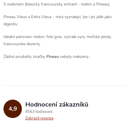
S melonem (klasicky francouzsky entrant - melon a Pineau).
Pineau Vieux a Extra Vieux - mira vyzralejsi, lze i po jidle jako
digestiv.
Idealni parovani: melon, foie gras, vyzrale syry, mořske plody,
francouzske dezerty.
Žádné produkty značky
Pineau
nebyly nalezeny...
Hodnocení zákazníků
4,9
8563 hodnocení
Zobrazit recenze