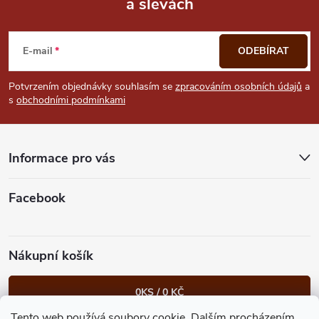
a slevách
Z
á
E-mail
ODEBÍRAT
p
Potvrzením objednávky souhlasím se
zpracováním osobních údajů
a
s
obchodními podmínkami
a
t
Informace pro vás
í
Facebook
Nákupní košík
0
KS /
0 KČ
Tento web používá soubory cookie. Dalším procházením