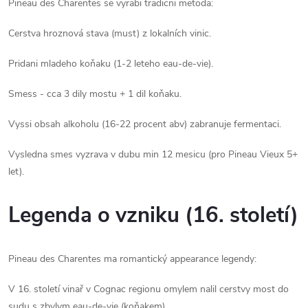
Pineau des Charentes se vyrabi tradicni metoda:
Cerstva hroznová stava (must) z lokalních vinic.
Pridani mladeho koňaku (1-2 leteho eau-de-vie).
Smess - cca 3 dily mostu + 1 dil koňaku.
Vyssi obsah alkoholu (16-22 procent abv) zabranuje fermentaci.
Vysledna smes vyzrava v dubu min 12 mesicu (pro Pineau Vieux 5+
let).
Legenda o vzniku (16. století)
Pineau des Charentes ma romantický appearance legendy:
V 16. století vinař v Cognac regionu omylem nalil cerstvy most do
sudu s zbylym eau-de-vie (koňakem).