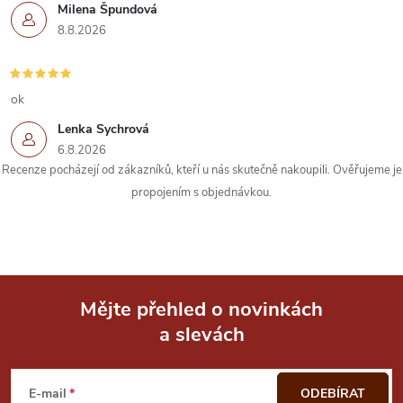
Milena Špundová
8.8.2026
ok
Lenka Sychrová
6.8.2026
Recenze pocházejí od zákazníků, kteří u nás skutečně nakoupili. Ověřujeme je
propojením s objednávkou.
Mějte přehled o novinkách
a slevách
Z
á
E-mail
ODEBÍRAT