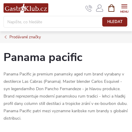
Přejít
NÁKUPNÍ
KOŠÍK
na
obsah
HLEDAT
Prodávané značky
Panama pacific
Panama Pacific je premium panamsky aged rum brand vyrabany v
destilerce Las Cabras (Panama). Master blender Carlos Esquivel -
syn legendarního Don Pancho Fernandeze - je hlavou produkce.
Brand reprezentuje moderní panamskou rum tradici - lehci a hladkj
profil dany column still destilaci a tropicke zrání v ex-bourbon dubu.
Panama Pacific patri mezi vyznamne karibske rum brandy s globalní
distribuci.