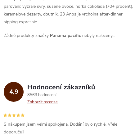
parovani: vyzrale syry, susene ovoce, horka cokolada (70+ procent),
karamelove dezerty, doutnik. 23 Anos je vrcholna after-dinner
sipping expressie.
Žádné produkty značky
Panama pacific
nebyly nalezeny...
Hodnocení zákazníků
4,9
8563 hodnocení
Zobrazit recenze
S nákupem jsem velmi spokojená. Dodání bylo rychlé. Vřele
doporučuji