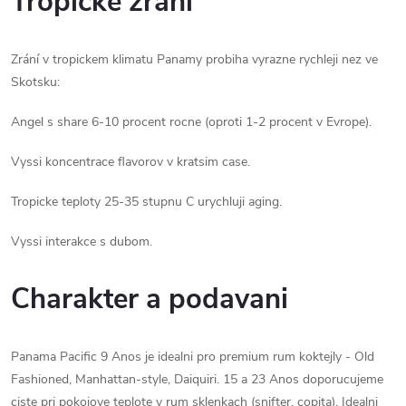
Tropicke zrání
Zrání v tropickem klimatu Panamy probiha vyrazne rychleji nez ve
Skotsku:
Angel s share 6-10 procent rocne (oproti 1-2 procent v Evrope).
Vyssi koncentrace flavorov v kratsim case.
Tropicke teploty 25-35 stupnu C urychluji aging.
Vyssi interakce s dubom.
Charakter a podavani
Panama Pacific 9 Anos je idealni pro premium rum koktejly - Old
Fashioned, Manhattan-style, Daiquiri. 15 a 23 Anos doporucujeme
ciste pri pokojove teplote v rum sklenkach (snifter, copita). Idealni