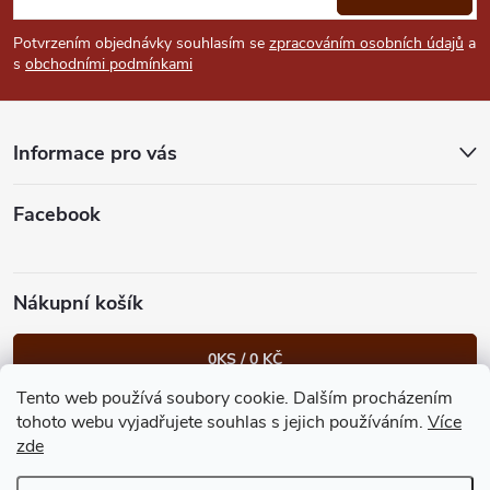
p
Potvrzením objednávky souhlasím se
zpracováním osobních údajů
a
s
obchodními podmínkami
a
t
Informace pro vás
í
Facebook
Nákupní košík
0
KS /
0 KČ
Tento web používá soubory cookie. Dalším procházením
Heureka.cz
Facebook
Instagram
Bonvolo - přidej se taky
tohoto webu vyjadřujete souhlas s jejich používáním.
Více
zde