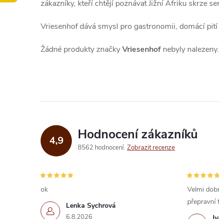
zákazníky, kteří chtějí poznávat Jižní Afriku skrze s
Vriesenhof dává smysl pro gastronomii, domácí pití 
Žádné produkty značky
Vriesenhof
nebyly nalezeny.
Hodnocení zákazníků
4,9
8562 hodnocení
Zobrazit recenze
ok
Velmi dobr
přepravní 
Lenka Sychrová
6.8.2026
I