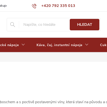
+420 792 335 013
nakupovat
Výdejní místa a ceny dopravy
Často kladené otázky
HLEDAT
ické nápoje
Káva, čaj, instantní nápoje
Cuk
lenboschem a s poctivě postavenými víny, která staví na původu 