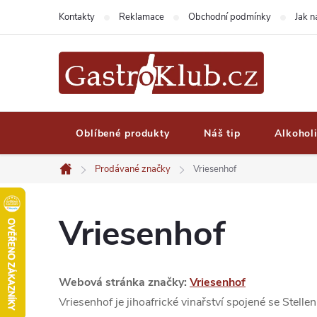
Přejít
Kontakty
Reklamace
Obchodní podmínky
Jak 
na
obsah
Oblíbené produkty
Náš tip
Alkohol
Prodávané značky
Vriesenhof
Domů
Vriesenhof
Webová stránka značky:
Vriesenhof
Vriesenhof je jihoafrické vinařství spojené se Stel