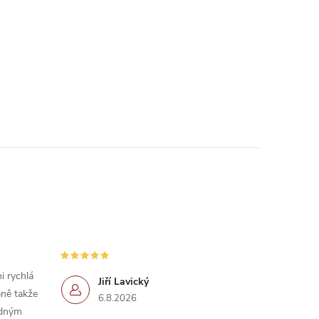
i rychlá
Jiří Lavický
ně takže
6.8.2026
idným