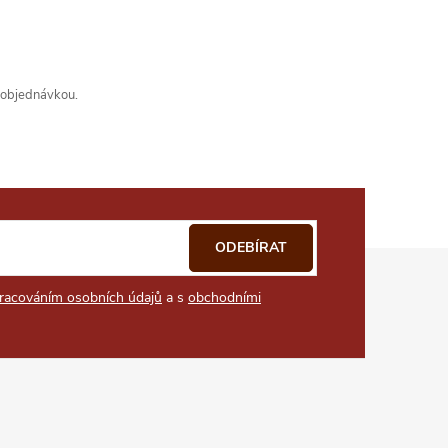
s objednávkou.
ODEBÍRAT
racováním osobních údajů
a s
obchodními