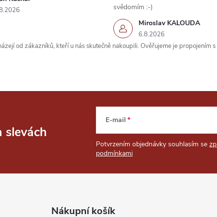
svědomím :-)
8.2026
Miroslav KALOUDA
6.8.2026
zejí od zákazníků, kteří u nás skutečně nakoupili. Ověřujeme je propojením 
E-mail
a slevách
Potvrzením objednávky souhlasím se
zp
podmínkami
Nákupní košík