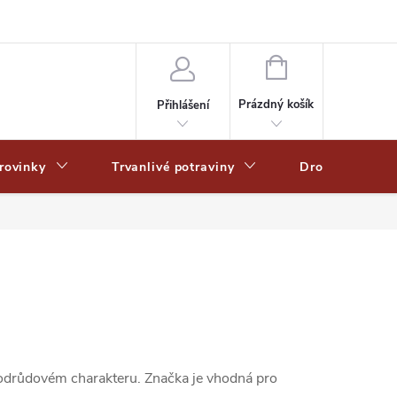
Zpracování osobních dat
Zásady ochrany osobních údajů
Zásady po
NÁKUPNÍ
KOŠÍK
Prázdný košík
Přihlášení
rovinky
Trvanlivé potraviny
Drogerie
a odrůdovém charakteru. Značka je vhodná pro