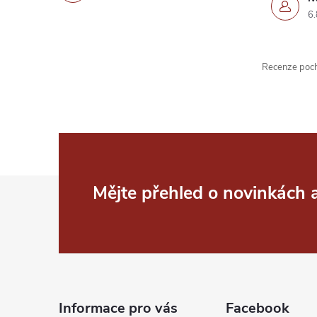
6.
Recenze pochá
Z
Mějte přehled o novinkách
á
p
a
Informace pro vás
Facebook