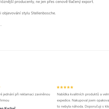
erióznější producenty, ne jen přes cenově tlačený export.
i objevování stylu Stellenbosche.
..
é jednání při reklamaci zaviněnou
Nabídka kvalitních produktů a velm
firmou
expedice. Nakupoval jsem opakova
to nebyla náhoda. Doporučuji s kl
van Kuchař