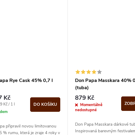
apa Rye Cask 45% 0,7 l
Don Papa Masskara 40% 0,
)
(tuba)
7 Kč
879 Kč
ZOBR
 Kč / 1 l
DO KOŠÍKU
Momentálně
nedostupné
adem
Don Papa Masskara dárkové tub
a připravil novou limitovanou
Inspirovaná barevným festivale
5 % rumu, která je zraje 4 roky v