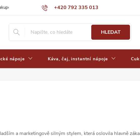
+420 792 335 013
nakupovat
Výdejní místa a ceny dopravy
Často kladené otázky
HLEDAT
ické nápoje
Káva, čaj, instantní nápoje
Cuk
adším a marketingově silným stylem, která oslovila hlavně zákaz