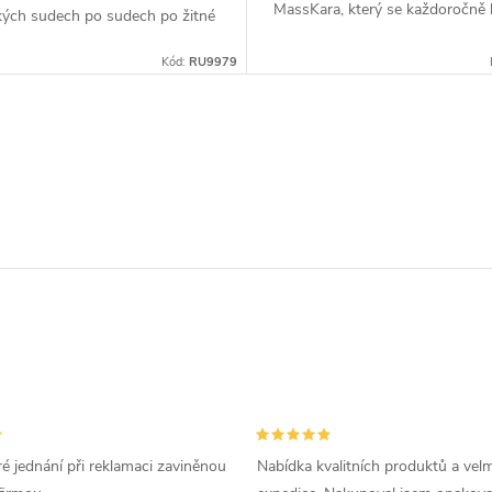
MassKara, který se každoročně
kých sudech po sudech po žitné
na ostrově Negros. Slazený me
 na úpatí pohoří Mount...
Filipín. Tato...
Kód:
RU9979
é jednání při reklamaci zaviněnou
Nabídka kvalitních produktů a velm