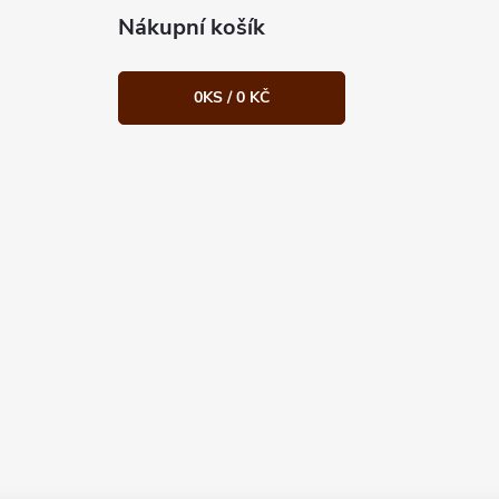
Nákupní košík
0
KS /
0 KČ