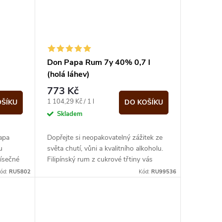
Don Papa Rum 7y 40% 0,7 l
(holá láhev)
773 Kč
Měrná
1 104,29 Kč / 1 l
OŠÍKU
DO KOŠÍKU
cena:
Skladem
apa
Dopřejte si neopakovatelný zážitek ze
u
světa chutí, vůni a kvalitního alkoholu.
Písečné
Filipínský rum z cukrové třtiny vás
přivítá originálním designovým...
ód:
RU5802
Kód:
RU99536