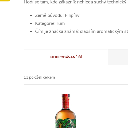
Hodí se tam, kde zákazník nehledá suchý technický 
Země původu: Filipíny
Kategorie: rum
Čím je značka známá: sladším aromatickým st
Ř
NEJPRODÁVANĚJŠÍ
a
11
položek celkem
z
V
e
ý
n
p
í