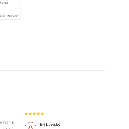
 koná
dem z
Kód:
RUO72
i rychlá
Jiří Lavický