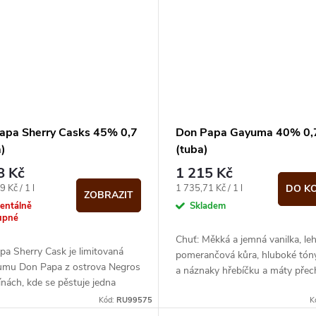
apa Sherry Casks 45% 0,7
Don Papa Gayuma 40% 0,7
a)
(tuba)
8 Kč
1 215 Kč
Měrná
 Kč / 1 l
1 735,71 Kč / 1 l
DO K
ZOBRAZIT
cena:
entálně
Skladem
upné
Chuť: Měkká a jemná vanilka, le
a Sherry Cask je limitovaná
pomerančová kůra, hluboké tón
rumu Don Papa z ostrova Negros
a náznaky hřebíčku a máty přech
pínách, kde se pěstuje jedna
do kouřového, pikantního závěru
adších cukrových třtin...
Kód:
RU99575
K