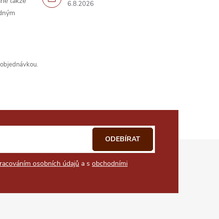
ně takže
6.8.2026
idným
s objednávkou.
ODEBÍRAT
racováním osobních údajů
a s
obchodními