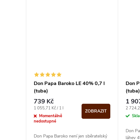
Don Papa Baroko LE 40% 0,7 l
Don P
(tuba)
(tuba
739 Kč
1 90
Měrná
Měrná
1 055,71 Kč / 1 l
2 724,29
ZOBRAZIT
cena:
cena:
Momentálně
Skl
nedostupné
Don Pap
Don Papa Baroko není jen sběratelský
láhev 4