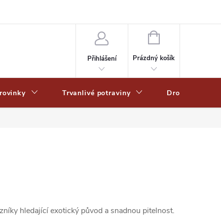
Zpracování osobních dat
Zásady ochrany osobních údajů
Zásady po
NÁKUPNÍ
KOŠÍK
Prázdný košík
Přihlášení
rovinky
Trvanlivé potraviny
Drogerie
níky hledající exotický původ a snadnou pitelnost.