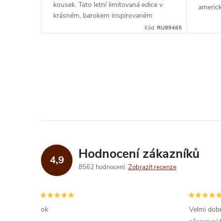
kousek. Tato letní limitovaná edice v
americ
krásném, barokem inspirovaném
whiskey
zeleném obalu, totiž nabízí rum doslova
Kód:
RU99465
a...
O
v
l
á
d
Hodnocení zákazníků
4,9
a
8562 hodnocení
Zobrazit recenze
c
í
ok
Velmi dobr