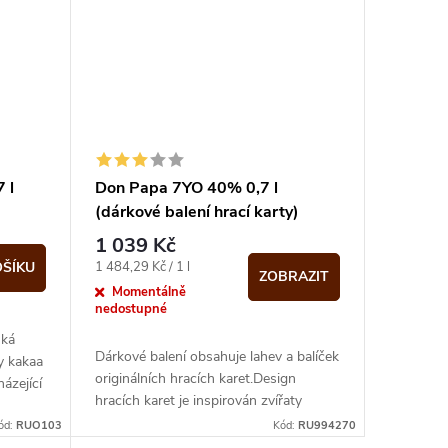
 l
Don Papa 7YO 40% 0,7 l
(dárkové balení hrací karty)
1 039 Kč
Měrná
1 484,29 Kč / 1 l
OŠÍKU
ZOBRAZIT
cena:
Momentálně
nedostupné
hká
Dárkové balení obsahuje lahev a balíček
y kakaa
originálních hracích karet.Design
ázející
hracích karet je inspirován zvířaty
...
mystického filipínského ostrova...
ód:
RUO103
Kód:
RU994270