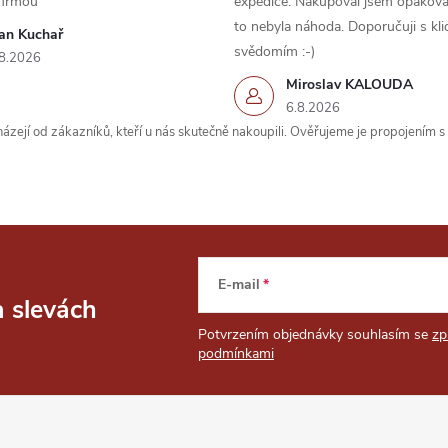
firmou
expedice. Nakupoval jsem opakova
to nebyla náhoda. Doporučuji s kl
van Kuchař
svědomím :-)
8.2026
Miroslav KALOUDA
6.8.2026
zejí od zákazníků, kteří u nás skutečně nakoupili. Ověřujeme je propojením 
E-mail
a slevách
Potvrzením objednávky souhlasím se
zp
podmínkami