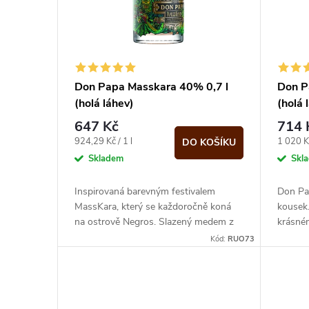
i
p
s
r
p
Don Papa Masskara 40% 0,7 l
Don P
o
(holá láhev)
(holá 
r
647 Kč
714 
d
o
Měrná
Měrná
924,29 Kč / 1 l
1 020 Kč
DO KOŠÍKU
cena:
cena:
Skladem
Skl
u
d
Inspirovaná barevným festivalem
Don Pap
k
MassKara, který se každoročně koná
kousek.
u
na ostrově Negros. Slazený medem z
krásné
t
Filipín. Tato edice je vyrobena pouze
zeleném
Kód:
RUO73
k
pro...
a...
ů
t