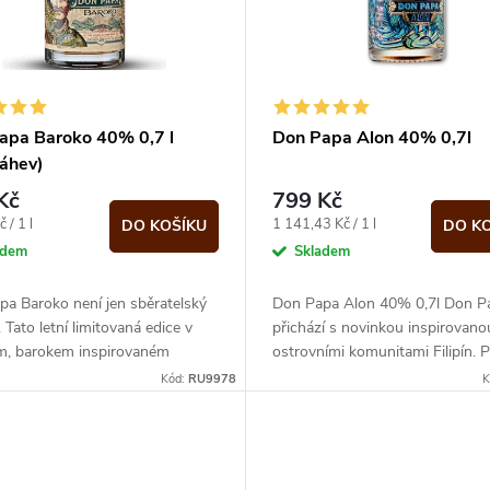
apa Baroko 40% 0,7 l
Don Papa Alon 40% 0,7l
láhev)
Kč
799 Kč
Měrná
 / 1 l
1 141,43 Kč / 1 l
DO KOŠÍKU
DO K
cena:
adem
Skladem
a Baroko není jen sběratelský
Don Papa Alon 40% 0,7l Don P
 Tato letní limitovaná edice v
přichází s novinkou inspirovano
m, barokem inspirovaném
ostrovními komunitami Filipín. 
 obalu, totiž nabízí rum doslova
pláže, poklidné západy slunce a
Kód:
RU9978
K
surfování....