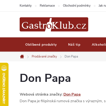
Přejít
Kontakty
Reklamace
Obchodní podmínky
Jak 
na
obsah
Oblíbené produkty
Náš tip
Alkohol
Prodávané značky
Don Papa
Domů
Don Papa
Webová stránka značky:
Don Papa
Don Papa je filipínská rumová značka s výrazným, sl