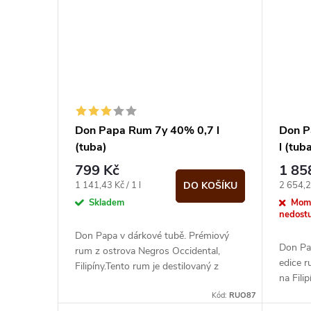
ů
Don Papa Rum 7y 40% 0,7 l
Don P
(tuba)
l (tub
799 Kč
1 85
Měrná
Měrná
1 141,43 Kč / 1 l
2 654,29
DO KOŠÍKU
cena:
cena:
Skladem
Mom
nedost
Don Papa v dárkové tubě. Prémiový
Don Pap
rum z ostrova Negros Occidental,
edice 
Filipíny.Tento rum je destilovaný z
na Fili
nejlepší cukrové třtiny na světě. Don
z nejsl
Papa...
Kód:
RUO87