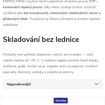
EXPRES MENU využívá vlastní patentově chráněný proces
CTP –
kontinuální tepelný proces
. Díky němu vznikají chutná, nutričně
vyvážená jídla
bez konzervantů, chemických stabilizátorů, barviv a
přídavných látek
. Trvanlivost je řešena výhradně procesem tepelné
stabilizace.
Skladování bez lednice
Produkty není potřeba skladovat v lednici ani mrazáku — stačí
stabilní teplota do +30 °C. V nabídce najdete poctivé české klasiky
(svíčková, guláš, hovězí vývar, segedín, kuře na paprice) i moderní
speciality, těstoviny, polévky a snídaňové pokrmy.
Ř
Nejprodávanější
a
Nejlevnější
V
Novinka
Nejdražší