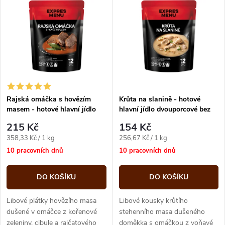
z
ý
Abecedně
e
p
n
i
í
s
p
Rajská omáčka s hovězím
Krůta na slanině - hotové
masem - hotové hlavní jídlo
hlavní jídlo dvouporcové bez
p
dvouporcové bez přílohy 600g
přílohy 600g Expres menu
r
215 Kč
154 Kč
Expres m
r
Měrná
Měrná
358,33 Kč / 1 kg
256,67 Kč / 1 kg
o
cena:
cena:
10 pracovních dnů
10 pracovních dnů
o
d
DO KOŠÍKU
DO KOŠÍKU
d
u
Libové plátky hovězího masa
Libové kousky krůtího
u
dušené v omáčce z kořenové
stehenního masa dušeného
zeleniny, cibule a rajčatového
doměkka s omáčkou z voňavé