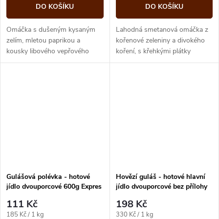
DO KOŠÍKU
DO KOŠÍKU
Omáčka s dušeným kysaným
Lahodná smetanová omáčka z
zelím, mletou paprikou a
kořenové zeleniny a divokého
kousky libového vepřového
koření, s křehkými plátky
masa, zjemněná smetanou.
zadního hovězího masa
špikovaného voňavou slaninou.
Gulášová polévka - hotové
Hovězí guláš - hotové hlavní
jídlo dvouporcové 600g Expres
jídlo dvouporcové bez přílohy
menu
600g Expres menu
111 Kč
198 Kč
Měrná
Měrná
185 Kč / 1 kg
330 Kč / 1 kg