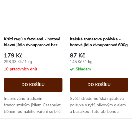
Krůtí ragú s fazolemi - hotové
Italská tomatová polévka -
hlavní jídlo dvouporcové bez
hotové jídlo dvouporcové 600g
přílohy 600g Expres menu
Expres menu
179 Kč
87 Kč
Měrná
Měrná
298,33 Kč / 1 kg
145 Kč / 1 kg
cena:
cena:
10 pracovních dnů
Skladem
DO KOŠÍKU
DO KOŠÍKU
Inspirováno tradičním
Svěží středomořská rajčatová
francouzským jídlem Cassoulet.
polévka s rýží, olivovým olejem
Během pomalého vaření se bílé
a bazalkou. Tuto oblíbenou
fazole, krůtí maso, kořenová
polévku můžete na talíři
zelenina, koření a chutná
dozdobit lžící zakysané
klobása...
smetany....