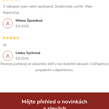
v
S nákupem jsem velmi spokojená. Dodání bylo rychlé. Vřele
k
doporučuji
Milena Špundová
y
8.8.2026
v
ý
ok
p
Lenka Sychrová
6.8.2026
i
Recenze pocházejí od zákazníků, kteří u nás skutečně nakoupili. Ověřujeme je
s
propojením s objednávkou.
u
Mějte přehled o novinkách
a slevách