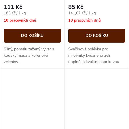
dvouporcové 600g Expres
Expres menu
111 Kč
85 Kč
menu
Měrná
Měrná
185 Kč / 1 kg
141,67 Kč / 1 kg
cena:
cena:
10 pracovních dnů
10 pracovních dnů
DO KOŠÍKU
DO KOŠÍKU
Silný, pomalu tažený vývar s
Svačinová polévka pro
kousky masa a kořenové
milovníky kysaného zelí
zeleniny.
doplněná kvalitní paprikovou
klobásou. Tato vydatná polévka
nejlépe chutná s dobrým
kváskovým chlebem.