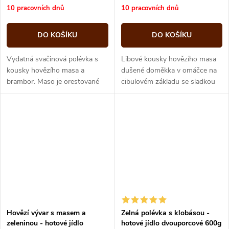
cena:
cena:
10 pracovních dnů
10 pracovních dnů
DO KOŠÍKU
DO KOŠÍKU
Vydatná svačinová polévka s
Libové kousky hovězího masa
kousky hovězího masa a
dušené doměkka v omáčce na
brambor. Maso je orestované
cibulovém základu se sladkou
na cibulce a paprice, zalité
paprikou, podlité taženým
hovězím vývarem. Polévka je
vývarem, dochucené česnekem
dochucená...
a...
Hovězí vývar s masem a
Zelná polévka s klobásou -
zeleninou - hotové jídlo
hotové jídlo dvouporcové 600g