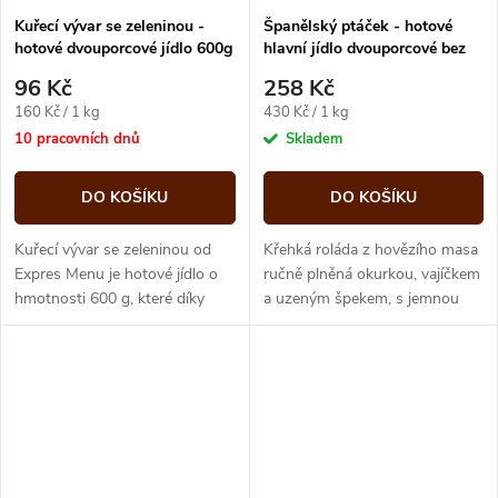
Kuřecí vývar se zeleninou -
Španělský ptáček - hotové
hotové dvouporcové jídlo 600g
hlavní jídlo dvouporcové bez
Expres menu
přílohy 600g Expres menu
96 Kč
258 Kč
Měrná
Měrná
160 Kč / 1 kg
430 Kč / 1 kg
cena:
cena:
10 pracovních dnů
Skladem
DO KOŠÍKU
DO KOŠÍKU
Kuřecí vývar se zeleninou od
Křehká roláda z hovězího masa
Expres Menu je hotové jídlo o
ručně plněná okurkou, vajíčkem
hmotnosti 600 g, které díky
a uzeným špekem, s jemnou
praktickému balení připravíte
omáčkou z taženého vývaru,
během několika minut.
cibule a pepře.
Obsahuje...