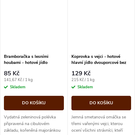
Bramboračka s lesními
Koprovka s vejci - hotové
houbami - hotové jídlo
hlavní jídlo dvouporcové bez
dvouporcové 600g Expres
přílohy 600g Expres menu
85 Kč
129 Kč
menu
Měrná
Měrná
141,67 Kč / 1 kg
215 Kč / 1 kg
cena:
cena:
Skladem
Skladem
DO KOŠÍKU
DO KOŠÍKU
Vydatná zeleninová polévka
Jemná smetanová omáčka se
připravená na cibulovém
třemi vařenými vejci, kterou
základu, kořeněná majoránkou
ocení všichni strávníci, kteří