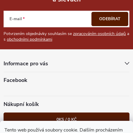
Z
á
E-mail
ODEBÍRAT
p
Potvrzením objednávky souhlasím se
zpracováním osobních údajů
a
s
obchodními podmínkami
a
t
Informace pro vás
í
Facebook
Nákupní košík
0
KS /
0 KČ
Tento web používá soubory cookie. Dalším procházením