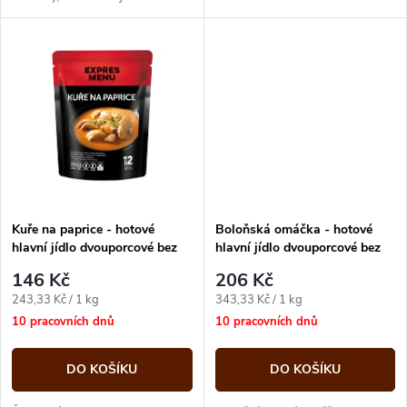
k
protlaku. Omáčka je dochucena
uzené slaniny, cibule a pepře.
k
divokým kořením a skořicí
t
t
ů
ů
Kuře na paprice - hotové
Boloňská omáčka - hotové
hlavní jídlo dvouporcové bez
hlavní jídlo dvouporcové bez
přílohy 600g Expres menu
přílohy 600g Expres menu
146 Kč
206 Kč
Měrná
Měrná
243,33 Kč / 1 kg
343,33 Kč / 1 kg
cena:
cena:
10 pracovních dnů
10 pracovních dnů
DO KOŠÍKU
DO KOŠÍKU