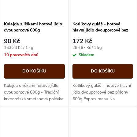
Kulajda s liškami hotové jídlo
Kotlíkový guláš - hotové
dvouporcové 600g
hlavní jídlo dvouporcové bez
přílohy 600g Expres menu
98 Kč
172 Kč
Měrná
Měrná
163,33 Kč / 1 kg
286,67 Kč / 1 kg
cena:
cena:
10 pracovních dnů
Skladem
DO KOŠÍKU
DO KOŠÍKU
Kulajda s liškami hotové jídlo
Kotlíkový guláš - hotové hlavní
dvouporcové 600g - Tradiční
jídlo dvouporcové bez přílohy
krkonošská smetanová polévka
600g Expres menu Na
uvařená z místních surovin,
vysmažené slanině se restují
která vás překvapí...
papriky, rajčata a cibule. Do...