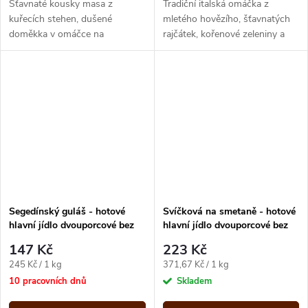
Šťavnaté kousky masa z
Tradiční italská omáčka z
kuřecích stehen, dušené
mletého hovězího, šťavnatých
doměkka v omáčce na
rajčátek, kořenové zeleniny a
cibulovém základu se sladkou
bylinek s vůní středomoří.
paprikou. Omáčka je zjemněná
smetanou.
Segedínský guláš - hotové
Svíčková na smetaně - hotové
hlavní jídlo dvouporcové bez
hlavní jídlo dvouporcové bez
přílohy 600g Expres menu
přílohy 600g Expres menu
147 Kč
223 Kč
Měrná
Měrná
245 Kč / 1 kg
371,67 Kč / 1 kg
cena:
cena:
10 pracovních dnů
Skladem