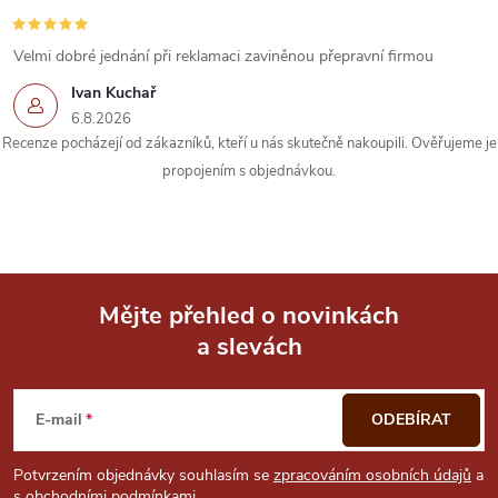
Velmi dobré jednání při reklamaci zaviněnou přepravní firmou
Ivan Kuchař
6.8.2026
Recenze pocházejí od zákazníků, kteří u nás skutečně nakoupili. Ověřujeme je
propojením s objednávkou.
Mějte přehled o novinkách
a slevách
Z
á
E-mail
ODEBÍRAT
p
Potvrzením objednávky souhlasím se
zpracováním osobních údajů
a
s
obchodními podmínkami