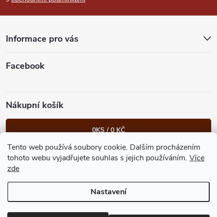
a
t
Informace pro vás
í
Facebook
Nákupní košík
0
KS /
0 KČ
Tento web používá soubory cookie. Dalším procházením
Heureka.cz
Facebook
Instagram
Bonvolo - přidej se taky
tohoto webu vyjadřujete souhlas s jejich používáním.
Více
zde
Nastavení
Copyright 2026
GastroKlub.cz
. Všechna práva vyhrazena.
Upravit
nastavení cookies