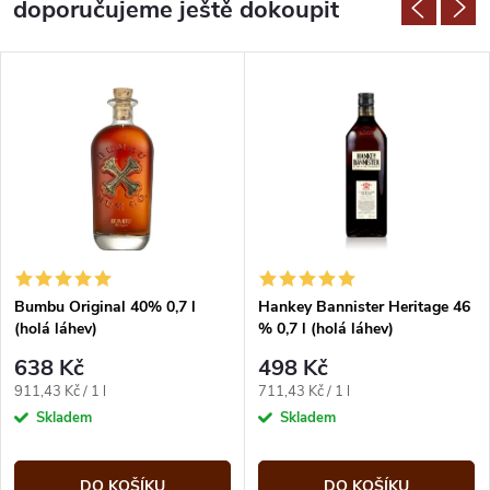
doporučujeme ještě dokoupit
Bumbu Original 40% 0,7 l
Hankey Bannister Heritage 46
(holá láhev)
% 0,7 l (holá láhev)
638 Kč
498 Kč
Měrná
Měrná
911,43 Kč / 1 l
711,43 Kč / 1 l
cena:
cena:
Skladem
Skladem
DO KOŠÍKU
DO KOŠÍKU