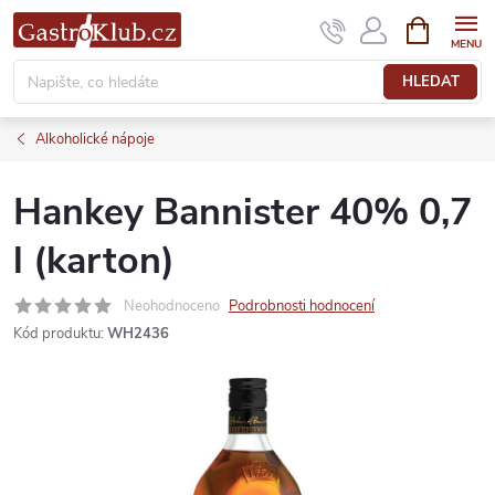
Přejít
NÁKUPNÍ
KOŠÍK
na
obsah
HLEDAT
Alkoholické nápoje
Hankey Bannister 40% 0,7
l (karton)
Neohodnoceno
Podrobnosti hodnocení
Kód produktu:
WH2436