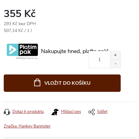
355 Kč
293 Kč bez DPH
Měrná
507,14 Kč / 1 l
cena:
Nakupujte hned, plaťte pak!
VLOŽIT DO KOŠÍKU
Dotaz k produktu
Hlídací pes
Sdílet
Značka:
Hankey Bannister