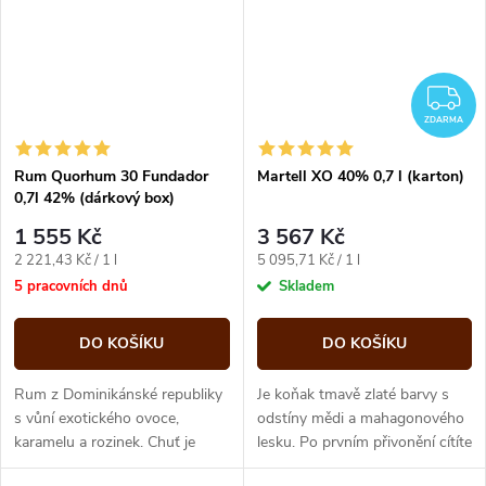
Z
ZDARMA
Rum Quorhum 30 Fundador
Martell XO 40% 0,7 l (karton)
0,7l 42% (dárkový box)
1 555 Kč
3 567 Kč
Měrná
Měrná
2 221,43 Kč / 1 l
5 095,71 Kč / 1 l
cena:
cena:
5 pracovních dnů
Skladem
DO KOŠÍKU
DO KOŠÍKU
Rum z Dominikánské republiky
Je koňak tmavě zlaté barvy s
s vůní exotického ovoce,
odstíny mědi a mahagonového
karamelu a rozinek. Chuť je
lesku. Po prvním přivonění cítíte
medová s přechodem do
sušené ovoce a včelí vosk, za