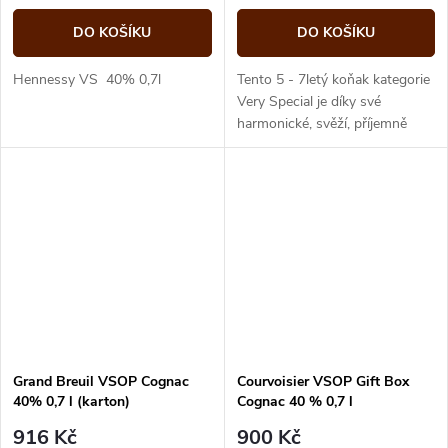
DO KOŠÍKU
DO KOŠÍKU
Hennessy VS 40% 0,7l
Tento 5 - 7letý koňak kategorie
Very Special je díky své
harmonické, svěží, příjemně
ovocné a lehké chuti a
výjimečnému buketu vynikající
tečkou po...
Grand Breuil VSOP Cognac
Courvoisier VSOP Gift Box
40% 0,7 l (karton)
Cognac 40 % 0,7 l
916 Kč
900 Kč