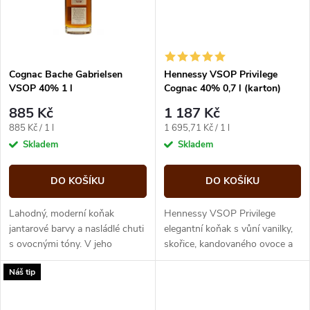
Cognac Bache Gabrielsen
Hennessy VSOP Privilege
VSOP 40% 1 l
Cognac 40% 0,7 l (karton)
885 Kč
1 187 Kč
Měrná
Měrná
885 Kč / 1 l
1 695,71 Kč / 1 l
cena:
cena:
Skladem
Skladem
DO KOŠÍKU
DO KOŠÍKU
Lahodný, moderní koňak
Hennessy VSOP Privilege
jantarové barvy a nasládlé chuti
elegantní koňak s vůní vanilky,
s ovocnými tóny. V jeho
skořice, kandovaného ovoce a
harmonickém těle se projevuje
hřebíčku.
Náš tip
příjemný nádech vanilky.
Delikátní...