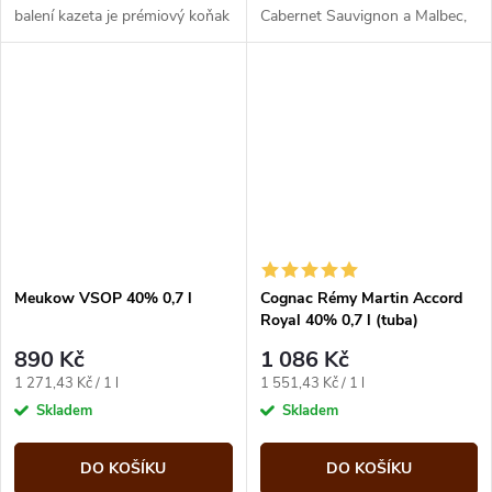
balení kazeta je prémiový koňak
Cabernet Sauvignon a Malbec,
pro výjimečné příležitosti, který
zrající nejméně 6 let v dubových
spojuje vytříbený charakter...
sudech.
Meukow VSOP 40% 0,7 l
Cognac Rémy Martin Accord
Royal 40% 0,7 l (tuba)
890 Kč
1 086 Kč
Měrná
Měrná
1 271,43 Kč / 1 l
1 551,43 Kč / 1 l
cena:
cena:
Skladem
Skladem
DO KOŠÍKU
DO KOŠÍKU