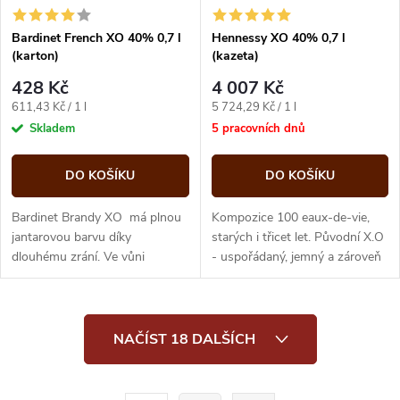
Bardinet French XO 40% 0,7 l
Hennessy XO 40% 0,7 l
(karton)
(kazeta)
428 Kč
4 007 Kč
Měrná
Měrná
611,43 Kč / 1 l
5 724,29 Kč / 1 l
cena:
cena:
Skladem
5 pracovních dnů
DO KOŠÍKU
DO KOŠÍKU
Bardinet Brandy XO má plnou
Kompozice 100 eaux-de-vie,
jantarovou barvu díky
starých i třicet let. Původní X.O
dlouhému zrání. Ve vůni
- uspořádaný, jemný a zároveň
převládá silné aroma s tóny
bohatý, s charakteristyckým
dřeva, sušeného ovoce a
aroma dubu a jemně...
vanilky. V...
O
NAČÍST 18 DALŠÍCH
v