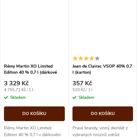
javorového syrupu. Má tmavě
chvíli však začnete...
hnědou...
Rémy Martin XO Limited
Jean de Clairac VSOP 40% 0,7
Edition 40 % 0,7 l (dárkové
l (karton)
balení kazeta)
3 329 Kč
357 Kč
Měrná
Měrná
4 755,71 Kč / 1 l
510 Kč / 1 l
cena:
cena:
Skladem
Skladem
DO KOŠÍKU
DO KOŠÍKU
Rémy Martin XO Limited
Pravé brandy, vinný destilát z
Edition 40 % 0,7 l v dárkovém
vybraných hroznů odrůd