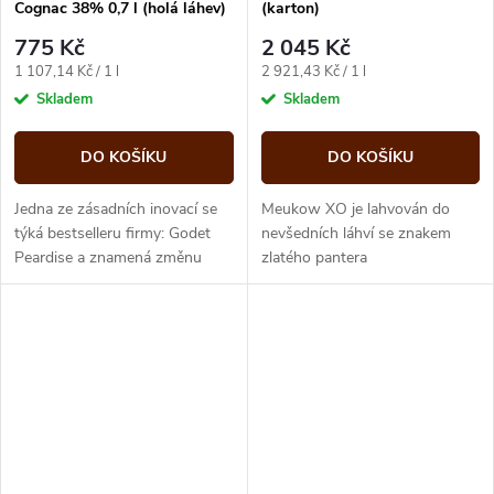
Cognac 38% 0,7 l (holá láhev)
(karton)
775 Kč
2 045 Kč
Měrná
Měrná
1 107,14 Kč / 1 l
2 921,43 Kč / 1 l
cena:
cena:
Skladem
Skladem
DO KOŠÍKU
DO KOŠÍKU
Jedna ze zásadních inovací se
Meukow XO je lahvován do
týká bestselleru firmy: Godet
nevšedních láhví se znakem
Peardise a znamená změnu
zlatého pantera
designu a objemu lahve a
zlepšení receptury