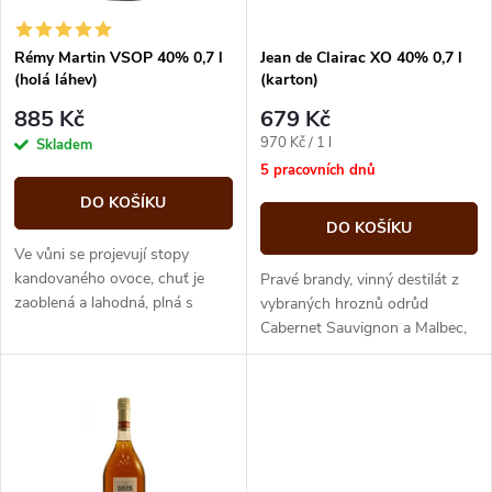
í
s
p
Rémy Martin VSOP 40% 0,7 l
Jean de Clairac XO 40% 0,7 l
(holá láhev)
(karton)
p
r
885 Kč
679 Kč
r
Měrná
970 Kč / 1 l
Skladem
o
cena:
5 pracovních dnů
o
DO KOŠÍKU
d
DO KOŠÍKU
d
Ve vůni se projevují stopy
u
kandovaného ovoce, chuť je
Pravé brandy, vinný destilát z
zaoblená a lahodná, plná s
u
vybraných hroznů odrůd
příjemnou lehkou ostrostí.
Cabernet Sauvignon a Malbec,
k
zrající nejméně 8 let v dubových
k
sudech.
t
t
ů
ů