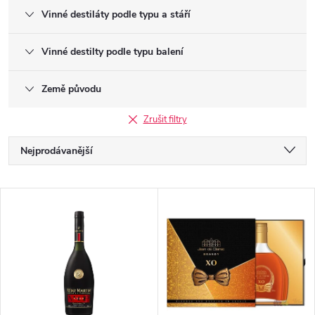
Vinné destiláty podle typu a stáří
Vinné destilty podle typu balení
Země původu
Zrušit filtry
Ř
Nejprodávanější
a
Nejlevnější
V
Nejdražší
z
ý
Abecedně
e
p
n
i