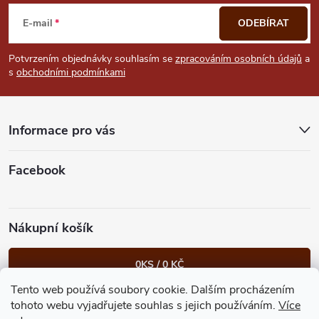
á
E-mail
ODEBÍRAT
p
Potvrzením objednávky souhlasím se
zpracováním osobních údajů
a
s
obchodními podmínkami
a
t
Informace pro vás
í
Facebook
Nákupní košík
0
KS /
0 KČ
Tento web používá soubory cookie. Dalším procházením
Heureka.cz
Facebook
Instagram
Bonvolo - přidej se taky
tohoto webu vyjadřujete souhlas s jejich používáním.
Více