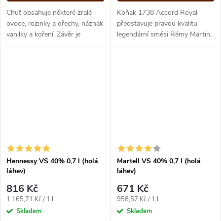
Chuť obsahuje některé zralé
Koňak 1738 Accord Royal
ovoce, rozinky a ořechy, náznak
představuje pravou kvalitu
vanilky a koření. Závěr je
legendární směsi Rémy Martin,
dlouhá, s trochou pomerančové
která již od roku 1724 zajišťuje
kůry. Neuvěřitelná hladkost...
domu Rémy Martin celosvětový
úspěch.
Hennessy VS 40% 0,7 l (holá
Martell VS 40% 0,7 l (holá
láhev)
láhev)
816 Kč
671 Kč
Měrná
Měrná
1 165,71 Kč / 1 l
958,57 Kč / 1 l
cena:
cena:
Skladem
Skladem