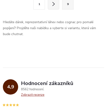
l
S
1
9
t
á
r
d
á
Hledáte dárek, reprezentativní láhev nebo cognac pro pomalé
a
n
popíjení? Projděte naši nabídku a vyberte si variantu, která vám
k
bude chutnat.
c
o
í
v
á
p
n
r
í
v
Hodnocení zákazníků
k
4,9
8562 hodnocení
y
Zobrazit recenze
v