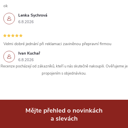
ok
ý
Lenka Sychrová
p
6.8.2026
i
s
Velmi dobré jednání při reklamaci zaviněnou přepravní firmou
u
Ivan Kuchař
6.8.2026
Recenze pocházejí od zákazníků, kteří u nás skutečně nakoupili. Ověřujeme je
propojením s objednávkou.
Mějte přehled o novinkách
a slevách
Z