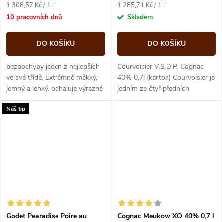
Měrná
Měrná
1 308,57 Kč / 1 l
1 285,71 Kč / 1 l
cena:
cena:
10 pracovních dnů
Skladem
DO KOŠÍKU
DO KOŠÍKU
bezpochyby jeden z nejlepších
Courvoisier V.S.O.P. Cognac
ve své třídě. Extrémně měkký,
40% 0,7l (karton) Courvoisier je
jemný a lehký, odhaluje výrazné
jedním ze čtyř předních
tóny měkkého červeného ovoce
koňakových domů na světě.
Náš tip
a vanilky. Zvědaví znalci...
Podle legendy si císař
Napoleon...
Godet Pearadise Poire au
Cognac Meukow XO 40% 0,7 l