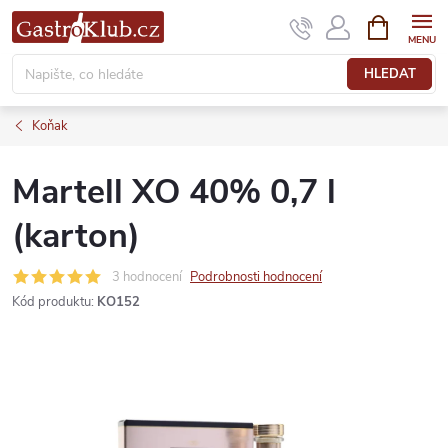
Přejít
NÁKUPNÍ
KOŠÍK
na
obsah
HLEDAT
Koňak
Martell XO 40% 0,7 l
(karton)
3 hodnocení
Podrobnosti hodnocení
Kód produktu:
KO152