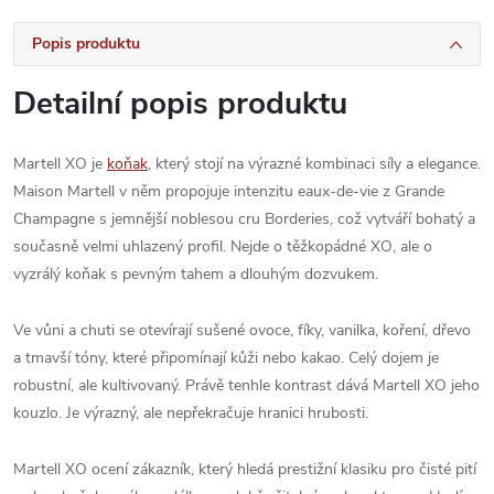
Popis produktu
Detailní popis produktu
Martell XO je
koňak
, který stojí na výrazné kombinaci síly a elegance.
Maison Martell v něm propojuje intenzitu eaux-de-vie z Grande
Champagne s jemnější noblesou cru Borderies, což vytváří bohatý a
současně velmi uhlazený profil. Nejde o těžkopádné XO, ale o
vyzrálý koňak s pevným tahem a dlouhým dozvukem.
Ve vůni a chuti se otevírají sušené ovoce, fíky, vanilka, koření, dřevo
a tmavší tóny, které připomínají kůži nebo kakao. Celý dojem je
robustní, ale kultivovaný. Právě tenhle kontrast dává Martell XO jeho
kouzlo. Je výrazný, ale nepřekračuje hranici hrubosti.
Martell XO ocení zákazník, který hledá prestižní klasiku pro čisté pití