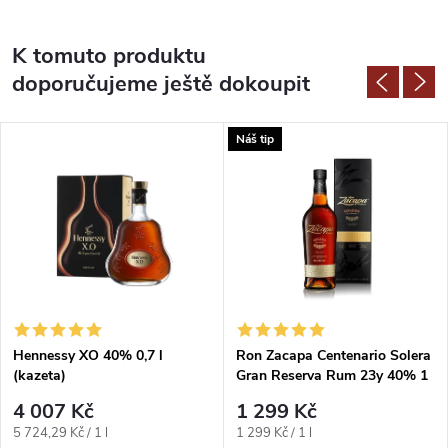
K tomuto produktu
doporučujeme ještě dokoupit
Náš tip
Hennessy XO 40% 0,7 l
Ron Zacapa Centenario Solera
(kazeta)
Gran Reserva Rum 23y 40% 1
l (karton)
4 007 Kč
1 299 Kč
Měrná
Měrná
5 724,29 Kč / 1 l
1 299 Kč / 1 l