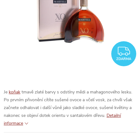
Z
ZDARMA
Je
koňak
tmavě zlaté barvy s odstíny mědi a mahagonového lesku.
Po prvním přivonění cítíte sušené ovoce a včelí vosk, za chvíli však
začnete odhalovat i další vůně jako sladké ovoce, sušené květiny a
nakonec se objeví dotek orientu v santalovém dřevu.
Detailní
informace