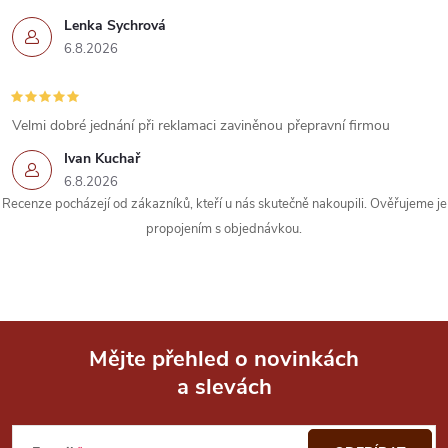
Lenka Sychrová
6.8.2026
Velmi dobré jednání při reklamaci zaviněnou přepravní firmou
Ivan Kuchař
6.8.2026
Recenze pocházejí od zákazníků, kteří u nás skutečně nakoupili. Ověřujeme je
propojením s objednávkou.
Mějte přehled o novinkách
a slevách
Z