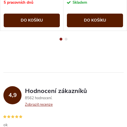
cena:
cena:
5 pracovních dnů
Skladem
DO KOŠÍKU
DO KOŠÍKU
Hodnocení zákazníků
4,9
8562 hodnocení
Zobrazit recenze
ok