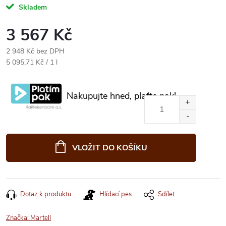
Skladem
3 567 Kč
2 948 Kč bez DPH
Měrná
5 095,71 Kč / 1 l
cena:
Nakupujte hned, plaťte pak!
VLOŽIT DO KOŠÍKU
Dotaz k produktu
Hlídací pes
Sdílet
Značka:
Martell