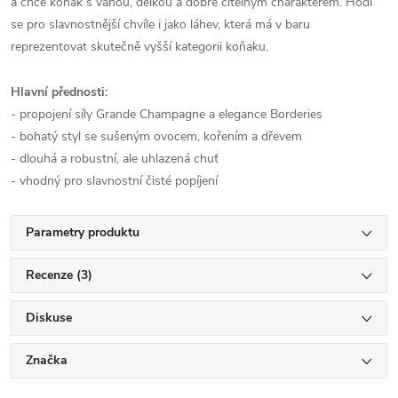
a chce koňak s váhou, délkou a dobře čitelným charakterem. Hodí
se pro slavnostnější chvíle i jako láhev, která má v baru
reprezentovat skutečně vyšší kategorii koňaku.
Hlavní přednosti:
- propojení síly Grande Champagne a elegance Borderies
- bohatý styl se sušeným ovocem, kořením a dřevem
- dlouhá a robustní, ale uhlazená chuť
- vhodný pro slavnostní čisté popíjení
Parametry produktu
Recenze (3)
Diskuse
Značka