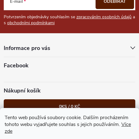
á
E-mail
ODEBÍRAT
p
Potvrzením objednávky souhlasím se
zpracováním osobních údajů
a
s
obchodními podmínkami
a
t
Informace pro vás
í
Facebook
Nákupní košík
0
KS /
0 KČ
Tento web používá soubory cookie. Dalším procházením
Heureka.cz
Facebook
Instagram
Bonvolo - přidej se taky
tohoto webu vyjadřujete souhlas s jejich používáním.
Více
zde