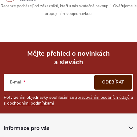
Recenze pocházejí od zákazníků, kteří u nás skutečně nakoupili. Ověřujeme je
propojením s objednávkou.
Mějte přehled o novinkách
a slevách
Z
á
E-mail
ODEBÍRAT
p
Potvrzením objednávky souhlasím se
zpracováním osobních údajů
a
s
obchodními podmínkami
a
t
Informace pro vás