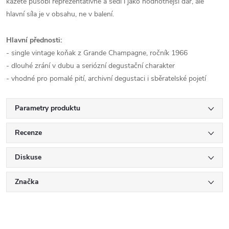
kazetě působí reprezentativně a sedí i jako hodnotnější dar, ale
hlavní síla je v obsahu, ne v balení.
Hlavní přednosti:
- single vintage koňak z Grande Champagne, ročník 1966
- dlouhé zrání v dubu a seriózní degustační charakter
- vhodné pro pomalé pití, archivní degustaci i sběratelské pojetí
Parametry produktu
Recenze
Diskuse
Značka