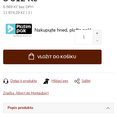
6 869 Kč bez DPH
Měrná
11 874,29 Kč / 1 l
cena:
Nakupujte hned, plaťte pak!
VLOŽIT DO KOŠÍKU
Dotaz k produktu
Hlídací pes
Sdílet
Značka:
Albert de Montaubert
Popis produktu