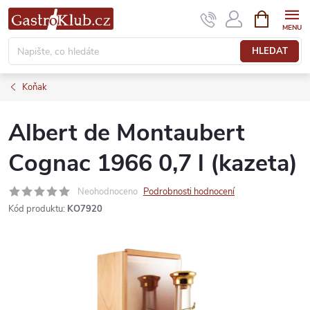
Přejít
NÁKUPNÍ
KOŠÍK
na
obsah
HLEDAT
Koňak
Albert de Montaubert
Cognac 1966 0,7 l (kazeta)
Neohodnoceno
Podrobnosti hodnocení
Kód produktu:
KO7920