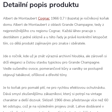
Detailní popis produktu
Albert de Montaubert
Cognac
1966 0,7 l (kazeta) je ročníkový koňak
domu Albert de Montaubert z oblasti Grande Champagne, tedy z
nejprestižnějšího cru regionu Cognac. Každá láhev pracuje s
destilátem z jedné sklizně a u této řady je právě konkrétní letopočet
tím, co dělá produkt zajímavým pro znalce i sběratele.
Jde o ročník, kde už je znát výrazná archivní hloubka, ale zároveň si
drží eleganci a čistou stavbu typickou pro Grande Champagne.
Vedle sušeného ovoce, pomerančové kůry a vanilky se postupně
objevují tabákové, oříškové a dřevité tóny.
Je to koňak pro pomalé pití, ne pro rychlou efektovou ochutnávku.
Dává smysl zkušenějšímu zákazníkovi, který si potrpí na vintage
charakter a delší dozvuk. Sklizeň 1966 dnes představuje více než 60
let odstupu, což je na výsledném projevu znát. Lahve dodávané v