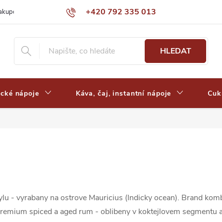
+420 792 335 013
nakupovat
Výdejní místa a ceny dopravy
Často kladené otázky
HLEDAT
ické nápoje
Káva, čaj, instantní nápoje
Cuk
 - vyrabany na ostrove Mauricius (Indicky ocean). Brand kombi
 premium spiced a aged rum - oblibeny v koktejlovem segmentu a 