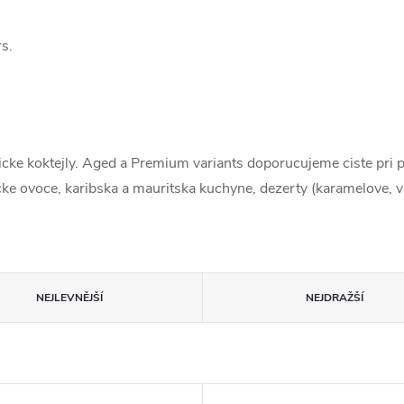
s.
cke koktejly. Aged a Premium variants doporucujeme ciste pri po
picke ovoce, karibska a mauritska kuchyne, dezerty (karamelove, 
NEJLEVNĚJŠÍ
NEJDRAŽŠÍ