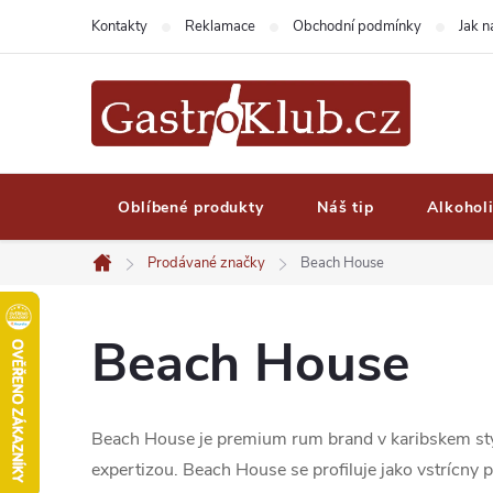
Přejít
Kontakty
Reklamace
Obchodní podmínky
Jak 
na
obsah
Oblíbené produkty
Náš tip
Alkohol
Prodávané značky
Beach House
Domů
Beach House
Beach House je premium rum brand v karibskem stylu
expertizou. Beach House se profiluje jako vstrícny