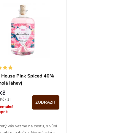
 House Pink Spiced 40%
(holá láhev)
Kč
č / 1 l
ZOBRAZIT
entálně
upné
erý vás vezme na cestu, s vůní
 rybízu a ibišku. Gurmánský a