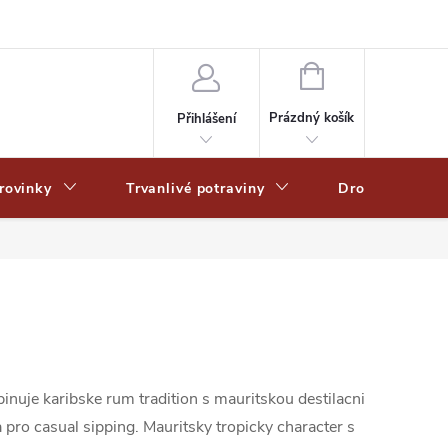
Zpracování osobních dat
Zásady ochrany osobních údajů
Zásady po
NÁKUPNÍ
KOŠÍK
Prázdný košík
Přihlášení
rovinky
Trvanlivé potraviny
Drogerie
nuje karibske rum tradition s mauritskou destilacni
pro casual sipping. Mauritsky tropicky character s