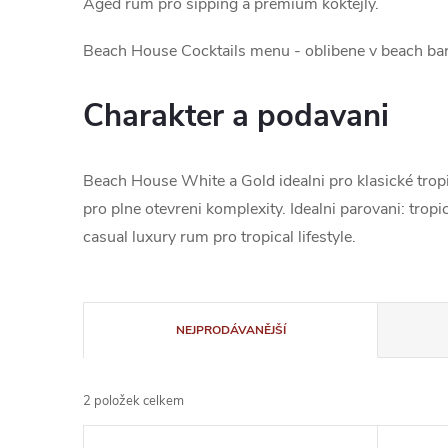
Aged rum pro sipping a premium koktejly.
Beach House Cocktails menu - oblibene v beach bar
Charakter a podavani
Beach House White a Gold idealni pro klasické tropi
pro plne otevreni komplexity. Idealni parovani: tro
casual luxury rum pro tropical lifestyle.
Ř
NEJPRODÁVANĚJŠÍ
a
2
položek celkem
z