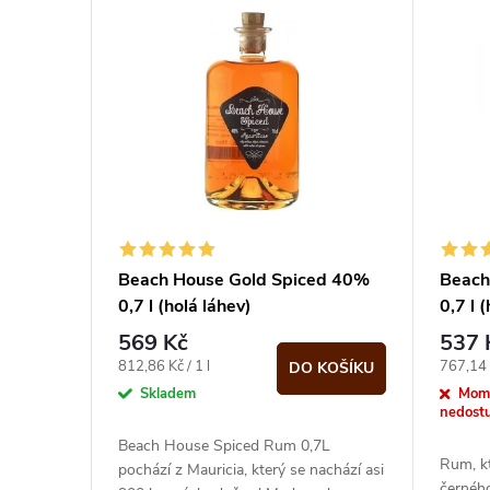
V
e
ý
n
p
í
i
p
s
r
p
Beach House Gold Spiced 40%
Beach
o
0,7 l (holá láhev)
0,7 l 
r
569 Kč
537 
d
o
Měrná
Měrná
812,86 Kč / 1 l
767,14 K
DO KOŠÍKU
cena:
cena:
Skladem
Mom
u
nedost
d
Beach House Spiced Rum 0,7L
k
Rum, kt
pochází z Mauricia, který se nachází asi
černého