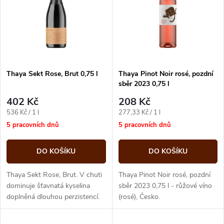
e
p
n
i
í
s
p
Thaya Sekt Rose, Brut 0,75 l
Thaya Pinot Noir rosé, pozdní
sběr 2023 0,75 l
p
r
402 Kč
208 Kč
r
Měrná
Měrná
536 Kč / 1 l
277,33 Kč / 1 l
o
cena:
cena:
5 pracovních dnů
5 pracovních dnů
o
d
DO KOŠÍKU
DO KOŠÍKU
d
u
Thaya Sekt Rose, Brut. V chuti
Thaya Pinot Noir rosé, pozdní
u
dominuje šťavnatá kyselina
sběr 2023 0,75 l - růžové víno
doplněná dlouhou perzistencí.
(rosé), Česko.
k
Střídají se zde vjemy
k
třešňového kompotu a