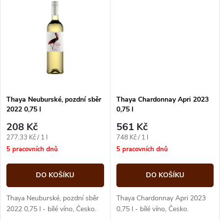
t
sušených citrusů.
t
ů
ů
Thaya Neuburské, pozdní sběr
Thaya Chardonnay Apri 2023
2022 0,75 l
0,75 l
208 Kč
561 Kč
Měrná
Měrná
277,33 Kč / 1 l
748 Kč / 1 l
cena:
cena:
5 pracovních dnů
5 pracovních dnů
DO KOŠÍKU
DO KOŠÍKU
Thaya Neuburské, pozdní sběr
Thaya Chardonnay Apri 2023
2022 0,75 l - bílé víno, Česko.
0,75 l - bílé víno, Česko.