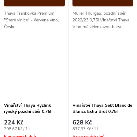
Thaya Frankovka Premium
Muller Thurgau, pozdní sběr
"Staré vinice" - červené víno,
2022/23 0,75l Vinařství Thaya
Česko.
Víno má zelenkavou barvu.
Vůně představuje typického
zástupce této odrůdy.
Dominují...
Vinařství Thaya Ryzlink
Vinařství Thaya Sekt Blanc de
rýnský pozdní sběr 0,75l
Blancs Extra Brut 0,75l
224 Kč
628 Kč
Měrná
Měrná
298,67 Kč / 1 l
837,33 Kč / 1 l
cena:
cena:
5 pracovních dnů
5 pracovních dnů