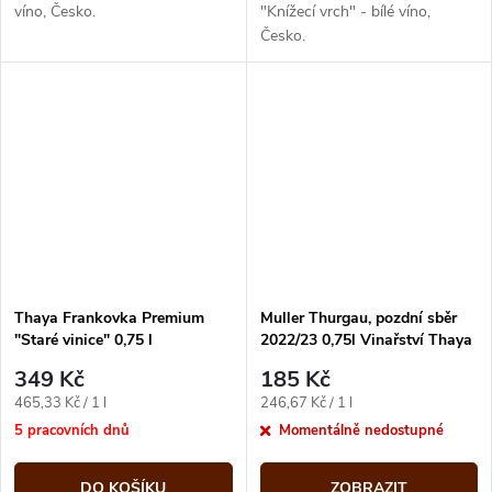
víno, Česko.
"Knížecí vrch" - bílé víno,
Česko.
Thaya Frankovka Premium
Muller Thurgau, pozdní sběr
"Staré vinice" 0,75 l
2022/23 0,75l Vinařství Thaya
349 Kč
185 Kč
Měrná
Měrná
465,33 Kč / 1 l
246,67 Kč / 1 l
cena:
cena:
5 pracovních dnů
Momentálně nedostupné
DO KOŠÍKU
ZOBRAZIT