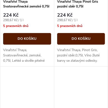
Vinařství Thaya
Vinařství Thaya Pinot Gris
Svatovavřinecké zemské 0,75l
pozdní sběr 0,75l
224 Kč
224 Kč
Měrná
Měrná
298,67 Kč / 1 l
298,67 Kč / 1 l
cena:
cena:
5 pracovních dnů
5 pracovních dnů
DO KOŠÍKU
DO KOŠÍKU
Vinařství Thaya,
Vinařství Thaya, Pinot Gris,
Svatovavřinecké, zemské,
pozdní sběr,0,75l, Víno žluté
0,75l, Lehké a skvěle pitelné
barvy se zlatavými odlesky.
červené víno.