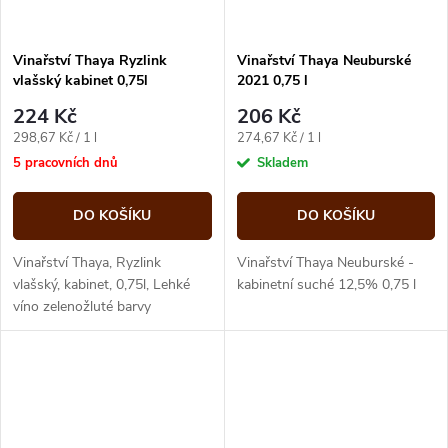
Vinařství Thaya Ryzlink
Vinařství Thaya Neuburské
vlašský kabinet 0,75l
2021 0,75 l
224 Kč
206 Kč
Měrná
Měrná
298,67 Kč / 1 l
274,67 Kč / 1 l
cena:
cena:
5 pracovních dnů
Skladem
DO KOŠÍKU
DO KOŠÍKU
Vinařství Thaya, Ryzlink
Vinařství Thaya Neuburské -
vlašský, kabinet, 0,75l, Lehké
kabinetní suché 12,5% 0,75 l
víno zelenožluté barvy