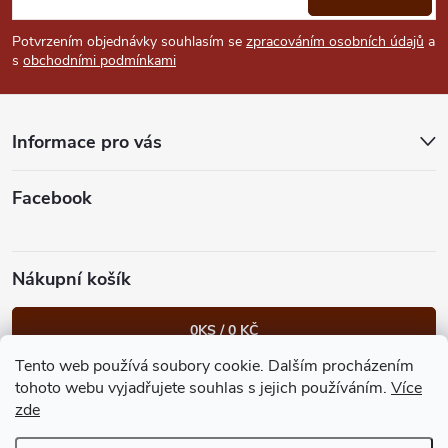
p
Potvrzením objednávky souhlasím se
zpracováním osobních údajů
a
s
obchodními podmínkami
a
t
Informace pro vás
í
Facebook
Nákupní košík
0
KS /
0 KČ
Tento web používá soubory cookie. Dalším procházením
Heureka.cz
Facebook
Instagram
Bonvolo - přidej se taky
tohoto webu vyjadřujete souhlas s jejich používáním.
Více
zde