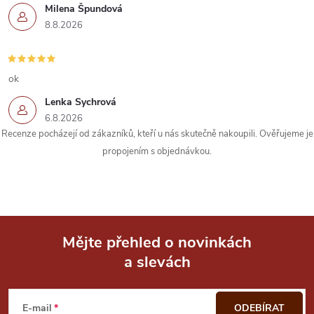
Milena Špundová
y
8.8.2026
v
ý
ok
p
Lenka Sychrová
6.8.2026
i
Recenze pocházejí od zákazníků, kteří u nás skutečně nakoupili. Ověřujeme je
s
propojením s objednávkou.
u
Mějte přehled o novinkách
a slevách
Z
á
E-mail
ODEBÍRAT