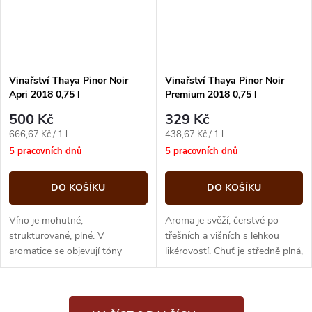
Vinařství Thaya Pinor Noir
Vinařství Thaya Pinor Noir
Apri 2018 0,75 l
Premium 2018 0,75 l
500 Kč
329 Kč
Měrná
Měrná
666,67 Kč / 1 l
438,67 Kč / 1 l
cena:
cena:
5 pracovních dnů
5 pracovních dnů
DO KOŠÍKU
DO KOŠÍKU
Víno je mohutné,
Aroma je svěží, čerstvé po
strukturované, plné. V
třešních a višních s lehkou
aromatice se objevují tóny
likérovostí. Chuť je středně plná,
kandovaných višní, višňového
ovocná s tóny třešňového
likéru, které přechází do lehké
kompotu a višňové marmelády
bylinosti ve formě...
s...
O