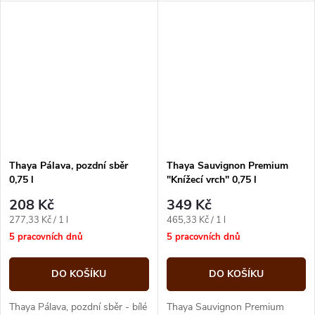
Thaya Pálava, pozdní sběr
Thaya Sauvignon Premium
0,75 l
"Knížecí vrch" 0,75 l
208 Kč
349 Kč
Měrná
Měrná
277,33 Kč / 1 l
465,33 Kč / 1 l
cena:
cena:
5 pracovních dnů
5 pracovních dnů
DO KOŠÍKU
DO KOŠÍKU
Thaya Pálava, pozdní sběr - bílé
Thaya Sauvignon Premium