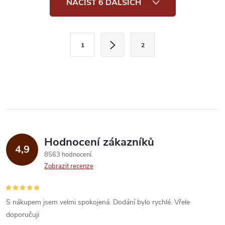
NAČÍST 6 DALŠÍCH
v
l
S
1
2
t
á
r
d
á
a
n
k
c
o
í
v
Hodnocení zákazníků
4,9
á
p
8563 hodnocení
n
Zobrazit recenze
r
í
v
S nákupem jsem velmi spokojená. Dodání bylo rychlé. Vřele
k
doporučuji