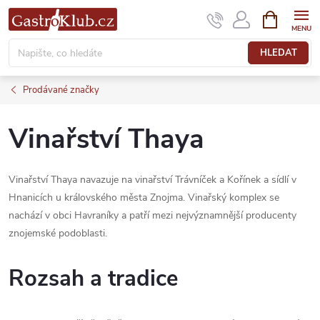
Přejít
NÁKUPNÍ
KOŠÍK
na
obsah
HLEDAT
Prodávané značky
Vinařství Thaya
Vinařství Thaya navazuje na vinařství Trávníček a Kořínek a sídlí v
Hnanicích u královského města Znojma. Vinařský komplex se
nachází v obci Havraníky a patří mezi nejvýznamnější producenty
znojemské podoblasti.
Rozsah a tradice