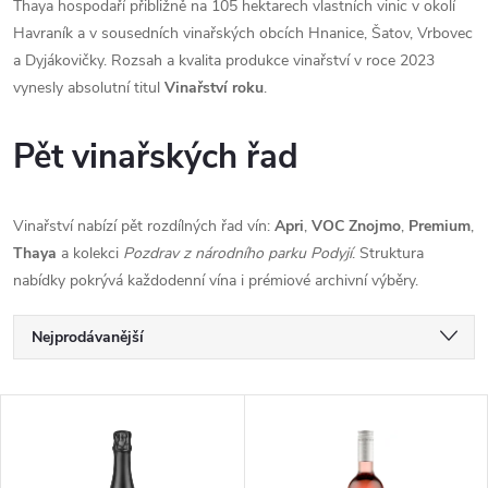
Thaya hospodaří přibližně na 105 hektarech vlastních vinic v okolí
Havraník a v sousedních vinařských obcích Hnanice, Šatov, Vrbovec
a Dyjákovičky. Rozsah a kvalita produkce vinařství v roce 2023
vynesly absolutní titul
Vinařství roku
.
Pět vinařských řad
Vinařství nabízí pět rozdílných řad vín:
Apri
,
VOC Znojmo
,
Premium
,
Thaya
a kolekci
Pozdrav z národního parku Podyjí
. Struktura
nabídky pokrývá každodenní vína i prémiové archivní výběry.
Ř
Nejprodávanější
a
Nejlevnější
V
Nejdražší
z
ý
Abecedně