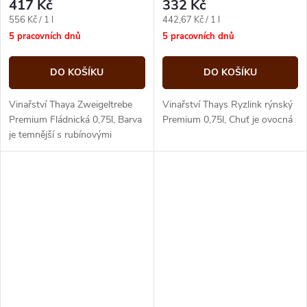
417 Kč
332 Kč
Měrná
Měrná
556 Kč / 1 l
442,67 Kč / 1 l
cena:
cena:
5 pracovních dnů
5 pracovních dnů
DO KOŠÍKU
DO KOŠÍKU
Vinařství Thaya Zweigeltrebe
Vinařství Thays Ryzlink rýnský
Premium Fládnická 0,75l, Barva
Premium 0,75l, Chuť je ovocná
je temnější s rubínovými
odlesky.