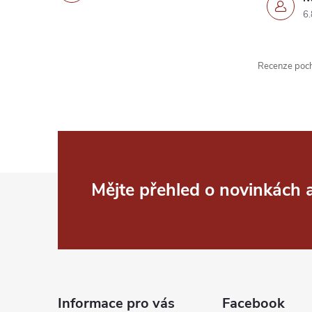
6.
Recenze pochá
Z
Mějte přehled o novinkách
á
p
a
Informace pro vás
Facebook