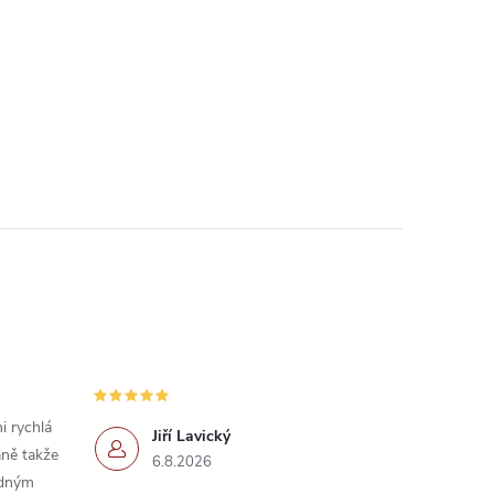
i rychlá
Jiří Lavický
ně takže
6.8.2026
idným