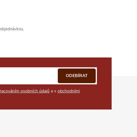
s objednávkou.
ODEBÍRAT
racováním osobních údajů
a s
obchodními