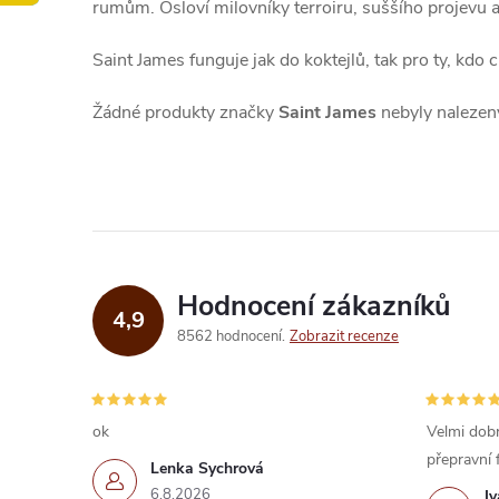
rumům. Osloví milovníky terroiru, suššího projevu a 
Saint James funguje jak do koktejlů, tak pro ty, kdo c
Žádné produkty značky
Saint James
nebyly nalezeny
Hodnocení zákazníků
4,9
8562 hodnocení
Zobrazit recenze
ok
Velmi dobr
přepravní 
Lenka Sychrová
6.8.2026
I