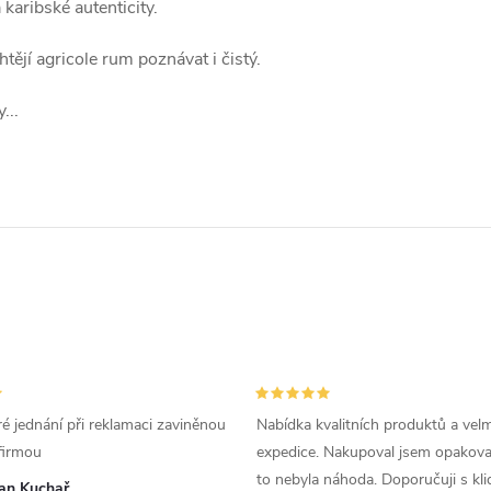
karibské autenticity.
htějí agricole rum poznávat i čistý.
...
é jednání při reklamaci zaviněnou
Nabídka kvalitních produktů a velm
firmou
expedice. Nakupoval jsem opakova
to nebyla náhoda. Doporučuji s kl
van Kuchař