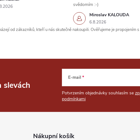
svědomím :-)
8.2026
Miroslav KALOUDA
6.8.2026
zejí od zákazníků, kteří u nás skutečně nakoupili. Ověřujeme je propojením 
E-mail
a slevách
Potvrzením objednávky souhlasím se
zp
podmínkami
Nákupní košík