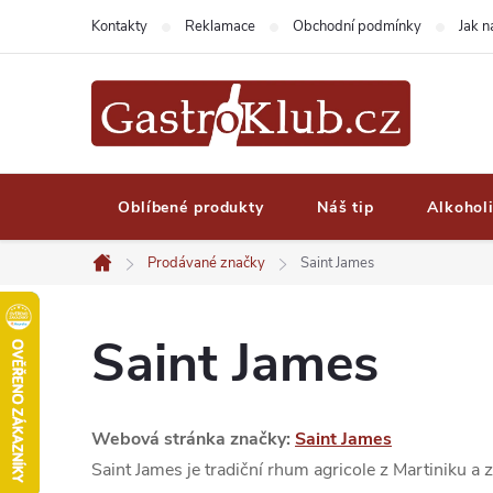
Přejít
Kontakty
Reklamace
Obchodní podmínky
Jak 
na
obsah
Oblíbené produkty
Náš tip
Alkohol
Prodávané značky
Saint James
Domů
Saint James
Webová stránka značky:
Saint James
Saint James je tradiční rhum agricole z Martiniku 