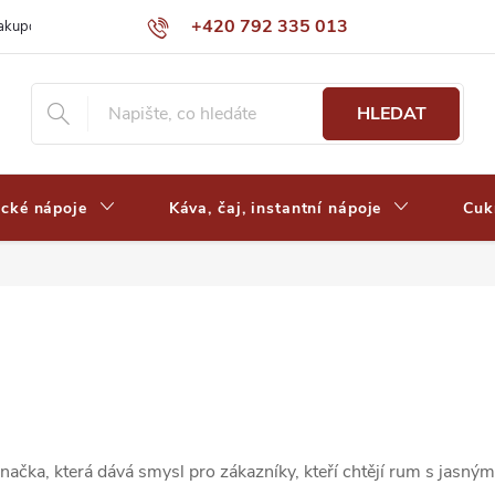
+420 792 335 013
nakupovat
Výdejní místa a ceny dopravy
Často kladené otázky
HLEDAT
ické nápoje
Káva, čaj, instantní nápoje
Cuk
a značka, která dává smysl pro zákazníky, kteří chtějí rum s ja