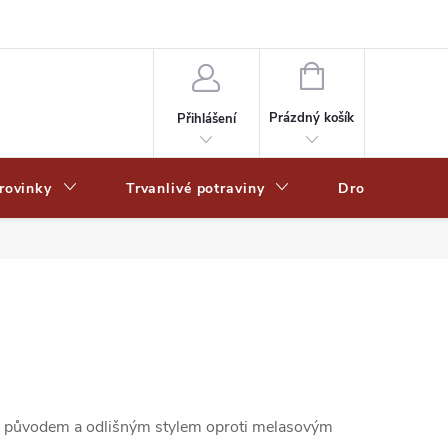
Zpracování osobních dat
Zásady ochrany osobních údajů
Zásady po
NÁKUPNÍ
KOŠÍK
Prázdný košík
Přihlášení
rovinky
Trvanlivé potraviny
Drogerie
sným původem a odlišným stylem oproti melasovým