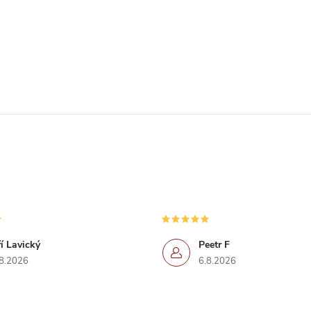
ří Lavický
Peetr F
8.2026
6.8.2026