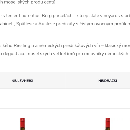
ých mosel ských produ centů.
eis ten er Laurentius Berg parcelách – steep slate vineyards s
 Kabinett, Spätlese a Auslese predikáty s čistým ovocným profil
s kého Riesling u a německých predi kátových vín – klasický mo
 dégust ace mosel ských vel kel ímů pro milovníky německých te
NEJLEVNĚJŠÍ
NEJDRAŽŠÍ