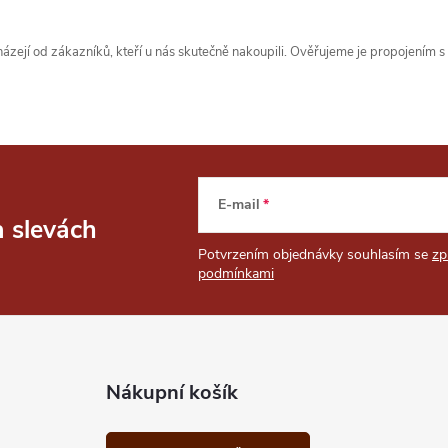
zejí od zákazníků, kteří u nás skutečně nakoupili. Ověřujeme je propojením 
E-mail
a slevách
Potvrzením objednávky souhlasím se
zp
podmínkami
Nákupní košík