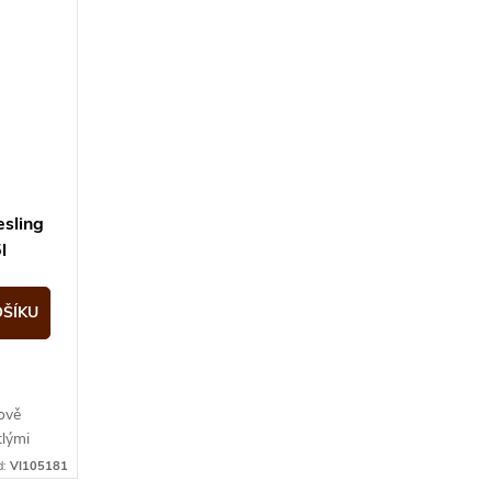
esling
l
OŠÍKU
ově
tlými
d:
VI105181