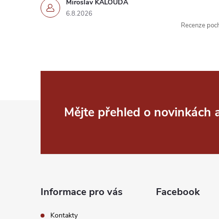
v
Miroslav KALOUDA
6.8.2026
k
Recenze pochá
y
v
ý
p
Z
Mějte přehled o novinkách
i
á
s
p
u
a
Informace pro vás
Facebook
t
Kontakty