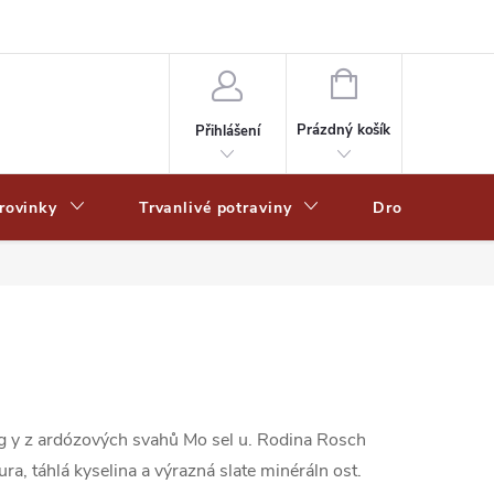
Zpracování osobních dat
Zásady ochrany osobních údajů
Zásady po
NÁKUPNÍ
KOŠÍK
Prázdný košík
Přihlášení
rovinky
Trvanlivé potraviny
Drogerie
ing y z ardózových svahů Mo sel u. Rodina Rosch
ura, táhlá kyselina a výrazná slate minéráln ost.