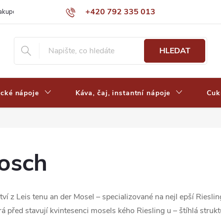
+420 792 335 013
nakupovat
Výdejní místa a ceny dopravy
Často kladené otázky
HLEDAT
ické nápoje
Káva, čaj, instantní nápoje
Cuk
osch
ví z Leis tenu an der Mosel – specializované na nejl epší Riesl
á před stavují kvintesenci mosels kého Riesling u – štíhlá strukt