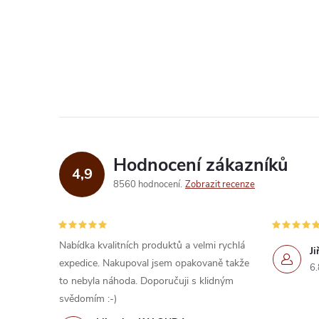
k
ů
t
O
ů
v
l
á
d
Hodnocení zákazníků
4,9
a
8560 hodnocení
Zobrazit recenze
c
í
Nabídka kvalitních produktů a velmi rychlá
Ji
expedice. Nakupoval jsem opakovaně takže
p
6.
to nebyla náhoda. Doporučuji s klidným
r
svědomím :-)