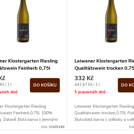
ner Klostergarten Riesling
Leiwener Klostergarten Ri
tätswein Feinherb 0,75l
Qualitätswein trocken 0,75
Kč
332 Kč
Měrná
č / 1 l
442,67 Kč / 1 l
DO KOŠÍKU
DO K
cena:
ovních dnů
5 pracovních dnů
r Klostergarten Riesling
Leiwener Klostergarten Riesling
tswein Feinherb,0,75l, 100%
Qualitätswein trocken,0,75l, Pyl
g. Zlatavě žlutá barva s jemnými
žlutozlatá barva s odlesky a svě
.
okraji.
Kód:
VI105190
Kó