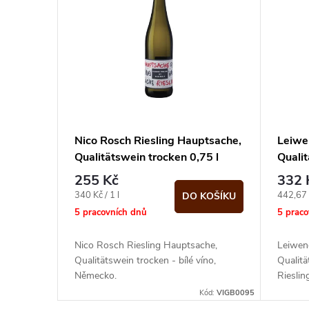
n
p
í
i
p
s
r
p
Nico Rosch Riesling Hauptsache,
Leiwe
o
Qualitätswein trocken 0,75 l
Quali
r
255 Kč
332 
d
o
Měrná
Měrná
340 Kč / 1 l
442,67 K
DO KOŠÍKU
cena:
cena:
5 pracovních dnů
5 prac
u
d
Nico Rosch Riesling Hauptsache,
Leiwene
k
Qualitätswein trocken - bílé víno,
Qualitä
u
Německo.
Rieslin
t
odlesky
Kód:
VIGB0095