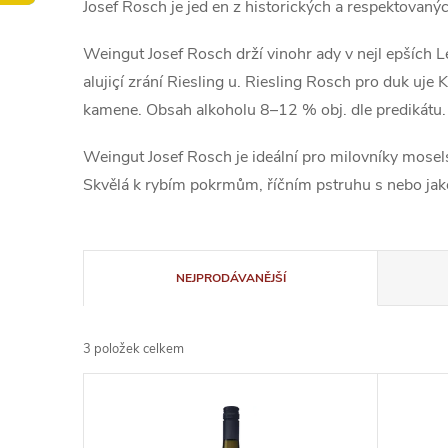
Josef Rosch je jed en z historických a respektovan
Weingut Josef Rosch drží vinohr ady v nejl epších L
alujiçí zrání Riesling u. Riesling Rosch pro duk uje
kamene. Obsah alkoholu 8–12 % obj. dle predikátu.
Weingut Josef Rosch je ideální pro milovníky mosel
Skvělá k rybím pokrmům, říčním pstruhu s nebo jako
Ř
NEJPRODÁVANĚJŠÍ
a
3
položek celkem
z
V
e
ý