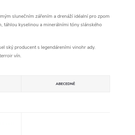
 přímým slunečním zářením a drenáží idéalní pro zpom
em, táhlou kyselinou a minerálními tóny slánského
sel ský producent s legendáreními vinohr ady.
rroir vín.
ABECEDNĚ