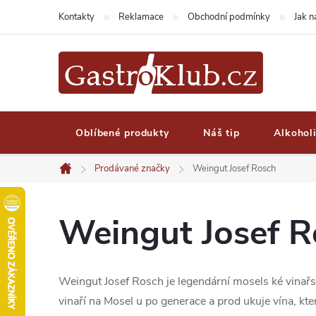
Přejít
Kontakty
Reklamace
Obchodní podmínky
Jak 
na
obsah
Oblíbené produkty
Náš tip
Alkohol
Prodávané značky
Weingut Josef Rosch
Domů
Weingut Josef R
Weingut Josef Rosch je legendární mosels ké vinařst
vinaří na Mosel u po generace a prod ukuje vína, kter