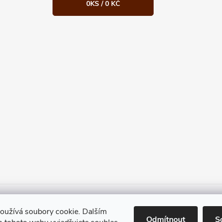
0
KS /
0 KČ
Heureka.cz
Facebook
Instagram
Bonvolo - přidej se taky
oužívá soubory cookie. Dalším
Odmítnout
S